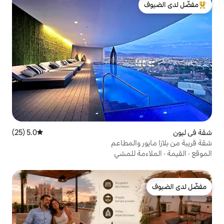
لدى الضيوف
5.0 (25)
متوسط التقييم 5.0 من 5، 25 مراجعات
والمطاعم
 للمشي