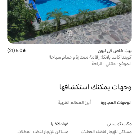
5.0 (21)
متوسط التقييم 5.0 من 5، 21 مراجعات
ممتازة وحمام سباحة
تكشافها
 المعالم القريبة
غوادالاخارا
ت
مساكن للإيجار لقضاء العطلات