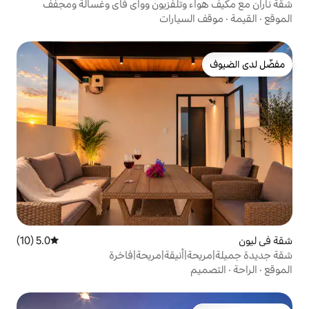
وتلفزيون وواي فاي وغسالة ومجفف
يارات
5.0 (10)
متوسط التقييم 5.0 من 5، 10 مراجعات
نيقة|مريحة|فاخرة