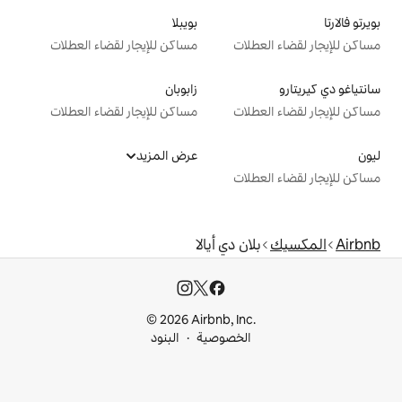
بويبلا
ت
مساكن للإيجار لقضاء العطلات
زابوبان
ت
مساكن للإيجار لقضاء العطلات
عرض المزيد
ت
 دي أيالا
© 2026 Airbnb, I
خصوصية
البنود