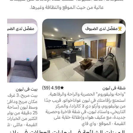
 الموقع والنظافة وغيرها.
ش
مفضّل لدى الضيوف
ش
لدى الضيوف
مفضّل لدى الضيوف
ه
م
ك
م
ك
خ
ا
خ
ع
4.98 (59)
متوسط التقييم 4.98 من 5، 59 مراجعات
ب
بيت في ليون
4.85 (164)
متوسط التقييم 4.85 من 5، 164 مراجعات
والراحة والرفاهية.
بيت مريح، 3 غرف، (للمتعة أو العمل)
اناخواتو. قريب جدًا
مكان مريح ودافئ على بعد 20 دقيقة فقط من
الزادا، والمركز
وسط ليون (ساحة الشهداء، المعبد التكفيري) و
ي شقة فاخرة وحصرية
25 دقيقة من بوليفوروم. تقع في منطقة بها
الة خلابة على
الكثير من الخيارات لتناول الطعام وشراء البقالة،
الكبير. موقف سيارات
وهي مثالية لأولئك الذين يبحثون عن الراحة
القيمة
·
عائلي
·
تلفزيون
الخاضعة للرقابة،
والملاءمة. نقدم لك، كلما أمكننا ذلك، خدمة
في إيجارات العطلات في بلان