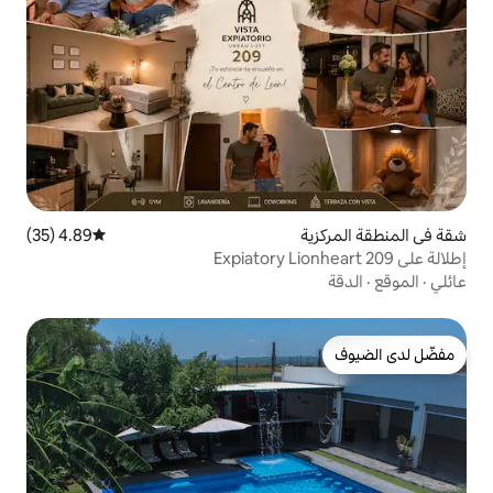
4.89 (35)
متوسط التقييم 4.89 من 5، 35 مراجعات