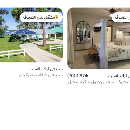
 الضيوف
مفضّل لدى الضيوف
 الضيوف
من أبرز البيوت المفضّلة لدى الضيوف
بيت في ليك بلاسيد
بيت على ضفاف بحيرة موز
 ليك بلاسيد
4.97 (70)
متوسط التقييم 4.97 من 5، 70 مراجعات
البحيرة - تسجيل وصول مبكر/تسجيل
خر قياسي