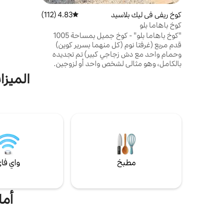
كوخ ريفي في ليك بلاسيد
4.83 (112)
متوسط التقييم 4.83 من 5، 112 مراجعات
ساخن، وموق
كوخ باهاما بلو
المنزل، ومكا
"كوخ باهاما بلو" - كوخ جميل بمساحة 1005
مقابل رسوم
قدم مربع (غرفتا نوم (كل منهما بسرير كوين)
والمطاعم وو
وحمام واحد مع دش زجاجي كبير) تم تجديده
للمنزل
بالكامل، وهو مثالي لشخص واحد أو لزوجين.
بسعر مناسب تمامًا وعلى بعد 1.5 ميل فقط من
الميزات 
ليك بلاسيد (بلدة الجداريات). سهولة القيادة إلى
ديزني (1.5 ساعة)، حدائق بوش، تامبا، ساراسوتا،
فورت. لودرديل، وغيرها، بالقرب من البحيرات
لصيد الأسماك وركوب القوارب، على بعد 11 ميلاً
من سباقات سيبرينغ. في شارع هادئ. واي فاي،
نظام أمان، جميع الأواني/المقالي/البياضات،
تلفزيون ذكي، غسالة/مجفف، وجميع الأجهزة. لا
يسمح بالحيوانات الأليفة
مطبخ
واي فا
أماك