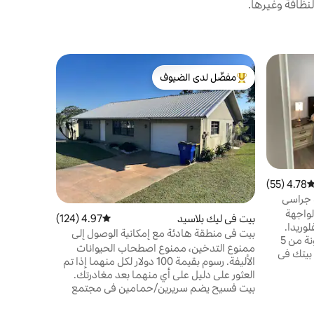
نظافة وغيرها.
بيت في ليك
مفضّل لدى الضيوف
مفضّل لد
كوخ القناة 
من أبرز البيوت المفضّلة لدى الضيوف
مفضّل لد
استمتع بأش
زيارة هذا ا
على مقربة 
بوبليكس وو
المملوكة م
4.78 (55)
توسط التقييم 4.78 من 5، 55 مراجعات
القوارب ال
بينما تشوي
لواجهة
بيت في ليك بلاسيد
4.97 (124)
متوسط التقييم 4.97 من 5، 124 مراجعات
فناء وشرفة 
لوريدا.
مغامرة مع 
بيت في منطقة هادئة مع إمكانية الوصول إلى
ملتزم بعملية التنظيف المحسّن المكونة من 5
من الحياة ال
البحيرة
ممنوع التدخين، ممنوع اصطحاب الحيوانات
نك في بيتك في
الأليفة. رسوم بقيمة 100 دولار لكل منهما إذا تم
ة من
العثور على دليل على أي منهما بعد مغادرتك.
ا يصل إلى
بيت فسيح يضم سريرين/حمامين في مجتمع
 (94 مترًا مربعًا) من
هيكوري هيلز مع إمكانية الوصول إلى منحدر
ل ،