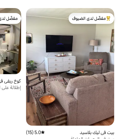
مفضّل لدى الضيوف
مفضّل لدى
من أبرز البيوت المفضّلة لدى الضيوف
مفضّل لدى
كوخ ريفي في
إطلالة على 
مغادرة متأ
بيت في ليك بلاسيد
5.0 (15)
متوسط التقييم 5.0 من 5، 15 مراجعات
بيت في البحيرات الهادئة