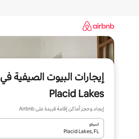
خطى
لى
لمحتوى
إيجارات البيوت الصيفية في
Placid Lakes
إيجاد وحجز أماكن إقامة فريدة على Airbnb
الموقع
عند توفر النتائج، انتقل باستخدام السهمين لأعلى ولأسف