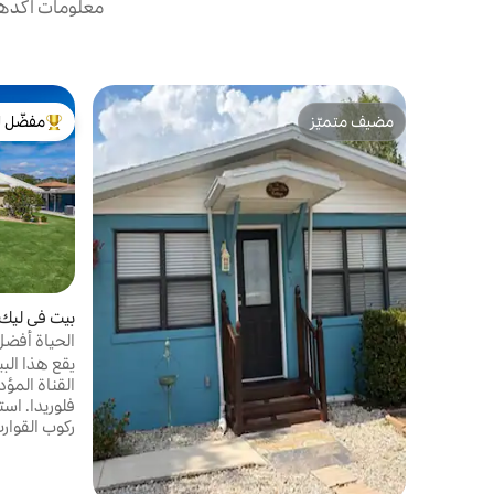
معلومات أكدها 
مضيف متميّز
مفضّل ل
مضيف متميّز
من أبرز ال
بيت في ليك 
يونيو
يقع هذا الب
القناة المؤد
فلوريدا. اس
ركوب القوار
الاسترخاء م
التواصل مع ا