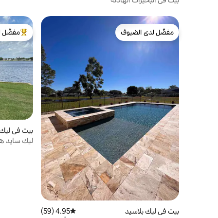
مفضّل لدى الضيوف
مفضّل ل
مفضّل لدى الضيوف
من أبرز ال
بيت في ليك 
ليك سايد ه
بيت في ليك بلاسيد
4.95 (59)
متوسط التقييم 4.95 من 5، 59 مراجعات