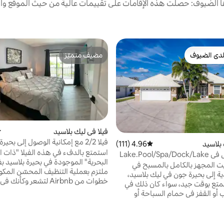
الضيوف: حصلت هذه الإقامات على تقييمات عالية من حيث الموقع وال
دى الضيوف
مضيف متميّز
بيوت المفضّلة لدى الضيوف
مضيف متميّز
فيلا في ليك بلاسيد
م
فيلا 2/2 مع إمكانية الوصول إلى بحيرة جراسي
بلاسيد
4.96 (111)
متوسط التقييم 4.96 من 5، 111 مراجعات
استمتع بالدفء في هذه الفيلا "ذات ا
الحياة أفضل في Lake.Pool/Spa/Dock/Lake
البحرية" الموجودة في بحيرة بلاسيد بف
يت المجهز بالكامل بالمسبح في
ية إلى بحيرة جون في ليك بلاسيد،
خطوات من Airbnb لتشعر وكأ
تمتع بوقت جيد، سواء كان ذلك في
هذه الغرفة المبهجة والواسعة المكون
ب أو القفز في حمام السباحة أو
غرفتي نوم وحمامين والتي تستوعب م
ع كتاب جيد أو لعب الغولف أو إعادة
4 ضيوف. 1008 قدم مربع
لأصدقاء والعائلة. يتميز هذا المنزل
مساحة المعيشة ، ومدخل الطابق الأو
المجهز بالكامل المكون من 4 غرف نوم، والذي تم