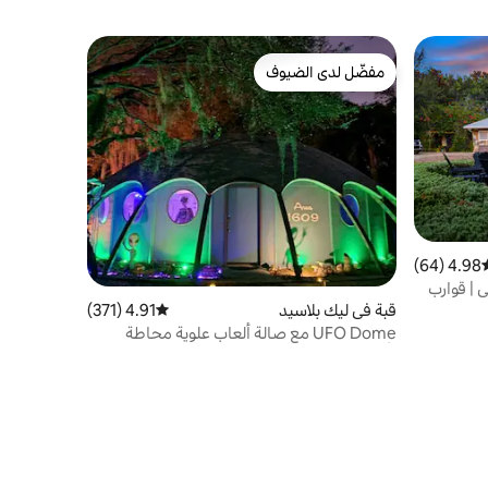
مفضّل لدى الضيوف
مفضّل لدى الضيوف
4.98 (64)
سط التقييم 4.98 من 5، 64 مراجعات
 | قوارب
قبة في ليك بلاسيد
4.91 (371)
متوسط التقييم 4.91 من 5، 371 مراجعات
UFO Dome مع صالة ألعاب علوية محاطة
بأشجار البلوط