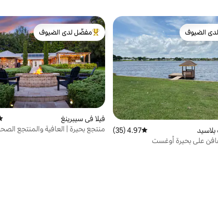
دى الضيوف
مفضّل لدى الضيوف
بيوت المفضّلة لدى الضيوف
من أبرز البيوت المفضّلة لدى الضيوف
فيلا في سيبرينغ
متو
منتجع بحيرة | العافية والمنتجع الصحي
بلاسيد
4.97 (35)
متوسط التقييم 4.97 من 5، 35 مراجعات
الكاياك | شروق الشمس
افن على بحيرة أوغست