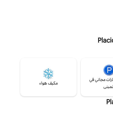
القوارب الخاص، على بعد دقائق فقط من المدينة،
 في الطابق
وهو رائع لأولئك الذين يحبون الاسترخاء
بق الأول
والاستمتاع بالحياة الريفية الهادئة. تحتوي غرفة
 الأمام.
النوم الرئيسية على سرير بحجم كينج، وتحتوي
قيقة
غرفة النوم الثانية على سرير كامل الحجم وسرير
بطابقين مع سريرين بالحجم الكامل. تلفزيون
وأقراص دي في دي وواي فاي. لا للحفلات
رات مجاني في
مكيف هواء
لمبنى