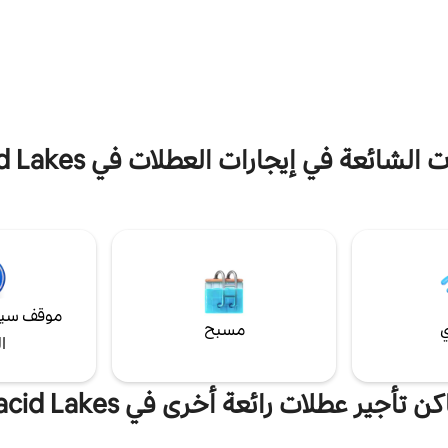
والمطبخ المجهز بالكامل ، وغرف النوم
بناؤه في عام 2005، بمسبح ومنتجع صحي
الثاني ، وغسيل الملابس في حمام الطا
ف قوارب بجوار الرصيف مباشرة في
لمزيد من الراحة ، وموقف السيارات في
ن للشواء والمزيد. تتوفر عربة جولف
الوصول إلى البحيرة والمرفأ على بعد د
 إضافية. قريب من الجولف والتسوق
واحدة.
سط المدينة. مولد كهرباء كامل
الشائعة في إيجارات العطلات في Placid Lakes
موقف سيا
ي
مسبح
ا
ن تأجير عطلات رائعة أخرى في Placid Lakes