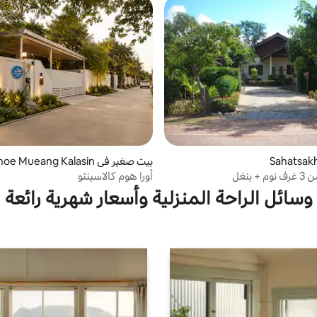
بيت صغير في Amphoe Mueang Kalasin
 بنغل
أورا هوم كالاسينثو
وسائل الراحة المنزلية وأسعار شهرية رائعة