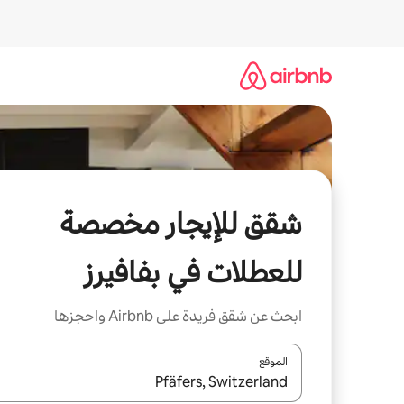
خطى
لى
لمحتوى
شقق للإيجار مخصصة
للعطلات في بفافيرز
ابحث عن شقق فريدة على Airbnb واحجزها
الموقع
عند توفر النتائج، انتقل باستخدام السهمين لأعلى ولأسف