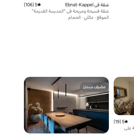
شقة في Ebnat-Kappel
5 (106)
متوسط التقييم 5 من 5، 106 مراجعات
شقة فسيحة ومريحة في "المدرسة القديمة"
الموقع
·
عائلي
·
الحمام
مضيف متميّز
مضيف متميّز
5 (19)
متوسط التقييم 5 من 5، 19 مراجعات
 على