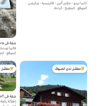
كاسا نيدو - جلارنر ألبن - فالينسيه - وركيشن
الموقع
·
المطبخ
·
الراحة
شقة في Falera
فاليرا نوردي
الموقع
·
الج
مفضّل لدى الضيوف
مفضّل ل
من أبرز البيوت المفضّلة لدى الضيوف
من أبرز ال
شقة في Altdorf
إطلالة رائعة