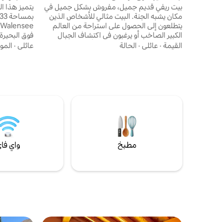
بيت ريفي قديم جميل، مفروش بشكل جميل في
يتميز هذا ا
مكان يشبه الجنة. البيت مثالي للأشخاص الذين
يتطلعون إلى الحصول على استراحة من العالم
الكبير الصاخب أو يرغبون في اكتشاف الجبال
فوق البحيرة
السويسرية الجميلة سيرًا على الأقدام. إذا كنت
القيمة
·
عائلي
·
الحالة
عائلي
·
المو
قادمًا بواسطة وسائل النقل العام، فستحتاج إلى
المشي لمدة ساعة واحدة على مسار المشي
150 مترًا
الجميل جدًا (ويسن - كوينتين). إذا قررت المجيء
الرياضية ف
بالسيارة، فستحتاج فقط إلى المشي 15 دقيقة
الصيف. المنط
من موقف السيارات إلى المنزل. نوصي بشدة
النصائح الدا
بارتداء أحذية جيدة للمشي لمسافات طويلة.
الجماعية.
مطبخ
واي فا