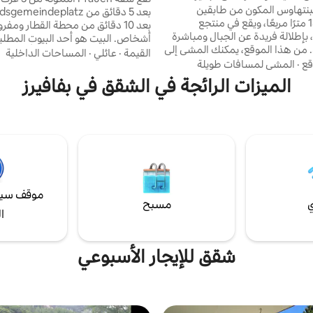
لبنتهاوس المكون من طابقين
بمساحة 133 مترًا مربعًا، ويقع في منتجع
Walensee، بإطلالة فريدة عن الجبال ومباشرة
أشخاص. البيت هو أحد البيوت المطلية
. من هذا الموقع، يمكنك المشي إلى
القيمة
·
عائلي
·
المساحات الداخلية
جندول Unterzen - Flumserberg في دقائق
قع
·
المشي لمسافات طويلة
قليلة، إلى محطة قطار Unterterzen على بعد
عرضًا جذابًا بما في ذلك رحلة الذهاب
الميزات الرائجة في الشقق في بفافيرز
 أو إلى البحيرة. الموقع مثالي للأنشطة
المجانية عن طريق وسائل النقل العام
ي فصل الشتاء وكذلك في فصل
سويسرا. الحالة: احجز قب
قة جذابة للغاية ولا تزال القليل من
فاونين أبينزيل في سويسرا - AI
خلية بعيدًا عن حركة المرور والسياحة
موقف سيا
ي
مسبح
ا
شقق للإيجار الأسبوعي