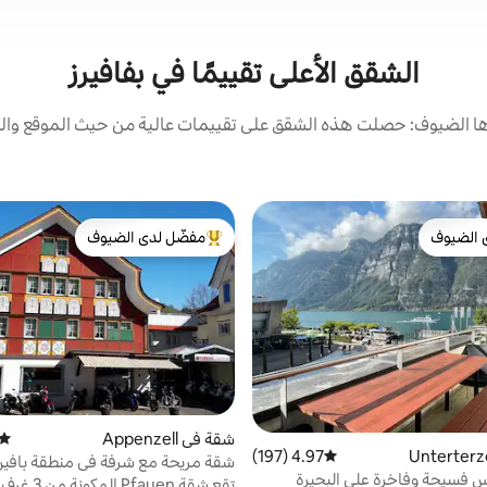
الشقق الأعلى تقييمًا في بفافيرز
 الضيوف: حصلت هذه الشقق على تقييمات عالية من حيث الموقع والن
 الضيوف
مفضّل لدى الضيوف
 الضيوف
من أبرز البيوت المفضّلة لدى الضيوف
شقة في Appenzell
متوس
4.97 (197)
متوسط التقييم 4.97 من 5، 197 مراجعات
شقة مريحة مع شرفة في منطقة بافين 
 فسيحة وفاخرة على البحيرة
تقع شقة fauen