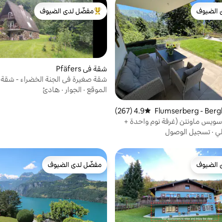
 الضيوف
مفضّل لدى الضيوف
 الضيوف
من أبرز البيوت المفضّلة لدى الضيوف
شقة في Pfäfers
شقة صغيرة في الجنة الخضراء - شقة
مكونة من غرفتين
الموقع
·
الجوار
·
هادئ
 في Flumserberg - Berghe
4.9 (267)
متوسط التقييم 4.9 من 5، 267 مراجعات
سويس ماونتن (غرفة نوم واحدة +
لي
·
تسجيل الوصول
 الضيوف
مفضّل لدى الضيوف
 الضيوف
مفضّل لدى الضيوف