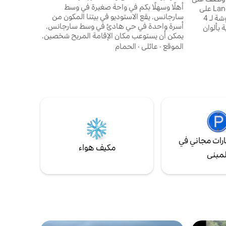
أهلًا وسهلًا بكم في واحة صغيرة في وسط
بعد 5 دقائق من Landsgemeindeplatz على
سارجانس. يقع الاستوديو في بيتنا المكون من
بعد 10 دقائق من محطة القطار ومفروشة لـ 4
أسرة واحدة في حي هادئ في وسط سارجانس.
 بألوان
يمكن أن يستوعب مكان الإقامة المريح شخصين.
زاهية في الشارع الرئيسي في أبينزيل. إذا حجزت 3
توفر منطقة الجلوس المريحة وطاولة الطعام
الموقع
·
عائلي
·
الحمام
ليالٍ أو أكثر، فستتلقى بطاقة الضيف مع حوالي 25
والعمل وماكينة تحضير القهوة Delizio وسرير
 والعودة
مزدوج كبير (180 × 200 سم) ومنطقة جلوس
 داخل
خاصة في الحديقة المثالية مساحة للاسترخاء.
ل 4 أيام. مرحبًا بك في
يقع في مكان مركزي للغاية، وهو نقطة انطلاق
مثالية للعديد من الأنشطة والرحلات.
رات مجاني في
مكيف هواء
لمبنى