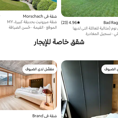
شقة في Morschach
م
شقة ميزونيت بحديقة كبيرة، MY
4.96 (23)
متوسط التقييم 4.96 من 5، 23 مراجعات
الموقع
·
القيمة
·
حُسن الضيافة
وم (مثالية للعائلة التي لديها
لي
·
تسجيل المغادرة
شقق خاصة للإيجار
 الضيوف
مفضّل لدى الضيوف
 الضيوف
مفضّل لدى الضيوف
شقة في Brand