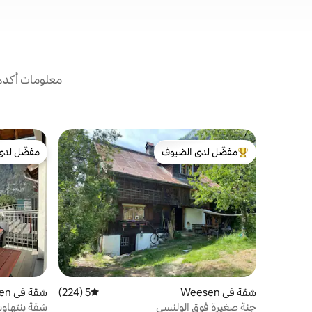
معلومات أكدها
مفضّل لدى الضيوف
مفضّل لدى
من أبرز البيوت المفضّلة لدى الضيوف
مفضّل لدى
شقة في Weesen
5 (224)
متوسط التقييم 5 من 5، 224 مراجعات
شقة في Unterterzen
جنة صغيرة فوق الولنسي
شقة بنتهاوس