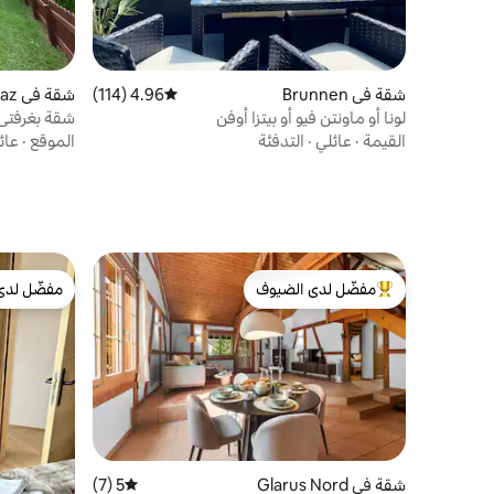
شقة في Brunnen
4.96 (114)
متوسط التقييم 4.96 من 5، 114 مراجعات
شقة في Bad Ragaz
لونا أو ماونتن فيو أو بيتزا أوفن
شقة بغرفتي ن
طفلان)
القيمة
·
عائلي
·
التدفئة
الموقع
·
عائ
مفضّل لدى الضيوف
مفضّل لدى
من أبرز البيوت المفضّلة لدى الضيوف
مفضّل لدى
شقة في Glarus Nord
5 (7)
متوسط التقييم 5 من 5، 7 مراجعات