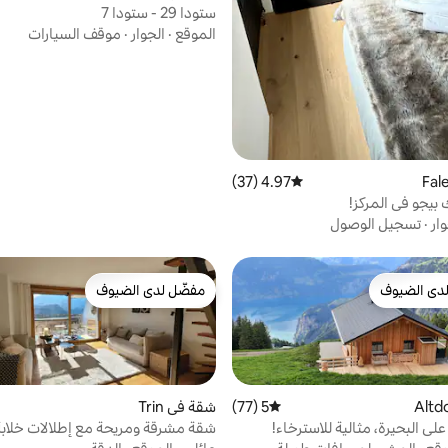
ستودا 29 - ستودا 7
الموقع
·
الجوار
·
موقف السيارات
4.97 (37)
متوسط التقييم 4.97 من 5، 37 مراجعات
ك بيجو في المركز!
وار
·
تسجيل الوصول
دى الضيوف
مفضّل لدى الضيوف
بيوت المفضّلة لدى الضيوف
مفضّل لدى الضيوف
5 (77)
متوسط التقييم 5 من 5، 77 مراجعات
شقة في Trin
 على البحيرة، مثالية للاسترخاء!
شقة مشرقة ومريحة مع إطلالات خلابة
الجبال