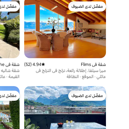
مفضّل لدى الضيوف
مفضّل لدى
مفضّل لدى الضيوف
مفضّل لدى
شقة في Flims
4.94 (52)
متوسط التقييم 4.94 من 5، 52 مراجعات
شقة
im
ميرا سيلفا. إطلالة رائعة، تزلج في التزلج في
شقة شاليه 
الخارج
سرير أريكة)
عائلي
·
الموقع
·
النظافة
القيمة
·
عائ
مفضّل لدى الضيوف
مفضّل لدى
مفضّل لدى الضيوف
مفضّل لدى