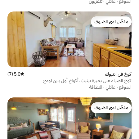
5.0 (7)
متوسط التقييم 5.0 من 5، 7 مراجعات
، أكواخ أول باين لودج