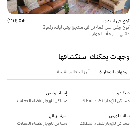
5.0 (11)
متوسط التقييم 5.0 من 5، 11 مراجعات
تجع بيتي ليك، رقم 3
تكشافها
 المعالم القريبة
إنديانابوليس
ت
مساكن للإيجار لقضاء العطلات
سينسيناتي
ت
مساكن للإيجار لقضاء العطلات