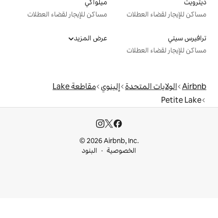
ميلواكي
ت
مساكن للإيجار لقضاء العطلات
عرض المزيد
ت
دة
إلينوي
مقاطعة Lake
© 2026 Airbnb, I
خصوصية
البنود