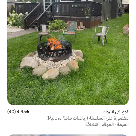
4.95 (40)
متوسط التقييم 4.95 من 5، 40 مراجعات
ضات مائية مجانية!)