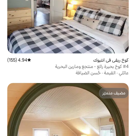
4.94 (155)
متوسط التقييم 4.94 من 5، 155 مراجعات
افة