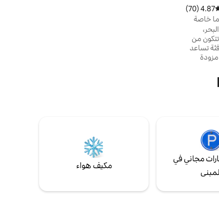
ومصعد خاص. استرخ في حمام السباحة الخاص
4.87 (70)
وسط التقييم 4.87 من 5، 70 مراجعات
بك + الجاكوزي. تشمل الميزات الإضافية مصعدًا
ينما خاصة
صغيرًا وموقف سيارات وإمكانية الوصول إلى
بحر،
وسائل الراحة الترفيهية مثل صالة الألعاب
تتكون من
الرياضية والبادل والتشوي. نعدك بالفخامة
فئة تساعد
الخاصة!
قة مزودة
لتطبيقات
ي مجانا.
 فرن،
قهوة لتبدأ
دورتين
ميز قريب من البحر
ميزة بكل
رات مجاني في
مكيف هواء
لمبنى