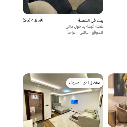
بيت في الشعلة
4.85 (26)
متوسط التقييم 4.85 من 5، 26 مراجعات
شقة أنيقة بدخول ذاتي
الموقع
·
عائلي
·
الراحة
مفضّل لدى الضيوف
مفضّل لدى الضيوف