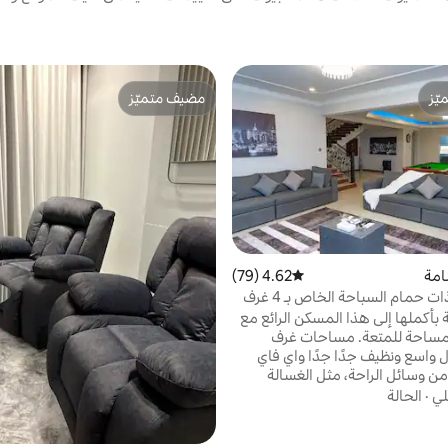
ّز
مضيف متميّز
ّز
مضيف متميّز
امة
4.62 (79)
متوسط التقييم 4.62 من 5، 79 مراجعات
فيلا الجفير ذات حمام السباحة الخاص بـ 4 غرف
 بأكملها إلى هذا المسكن الرائع مع
المساحة للمتعة. مساحات غرف
نظيفة...منزل واسع ونظيف جدًا جدًا واي فاي
 من وسائل الراحة، مثل الغسالة
موقد والغلاية والمكواة ومجفف
لي
·
الحالة
الشعر والميكروويف والثلاجة والفريزر 5 دقائق
سيرًا على الأقدام إلى مول الجفير على بُعد 10