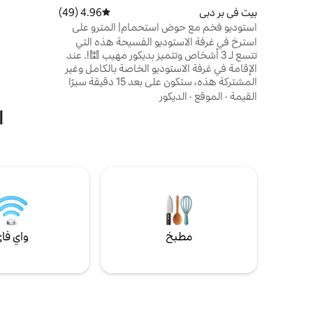
دقائق سيرًا
بيت في بر دبي
4.96 (49)
متوسط التقييم 4.96 من 5، 49 مراجعات
سباحة خاص غ
استوديو فخم مع حوض استحمام| المترو على
نهاية ضحلة،
بُعد 15 دقيقة سيرًا على الأقدام
استرخ في غرفة الاستوديو الفسيحة هذه التي
سيارات مجان
تتسع لـ 3 أشخاص وتتميز بديكور مهيب 🕍!. عند
الليلية والم
الإقامة في غرفة الاستوديو الخاصة بالكامل وغير
سهام
المشتركة هذه، ستكون على بعد 15 دقيقة سيرًا
على الأقدام فقط من محطة مترو ماكس، وعلى
القيمة
·
الموقع
·
الديكور
بعد 5 دقائق بالسيارة من دبي فريم، وعلى بعد 9
ا
دقائق بالسيارة من مركز التجارة العالمي. علاوة
على ذلك، هناك متاجر بقالة وحلاقات ومساجد
ومطاعم ومقاهي على مسافة قريبة سيرًا على
الأقدام. نقدم موقف سيارات مجاني في الموقع
ومرفق غسيل ملابس داخل الوحدة وتأجير
الدراجات وغير ذلك الكثير. تعال واسترخ في ملاذ
الاستوديو هذا 🫶
مطبخ
واي فا