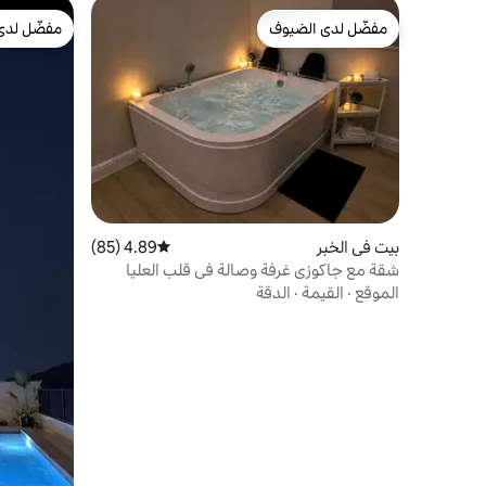
مفضّل لدى الضيوف
مفضّل لدى
مفضّل لدى الضيوف
مفضّل لدى
بيت في الخبر
4.89 (85)
متوسط التقييم 4.89 من 5، 85 مراجعات
‏شقة مع جاكوزي غرفة وصالة في قلب العليا
الموقع
·
القيمة
·
الدقة