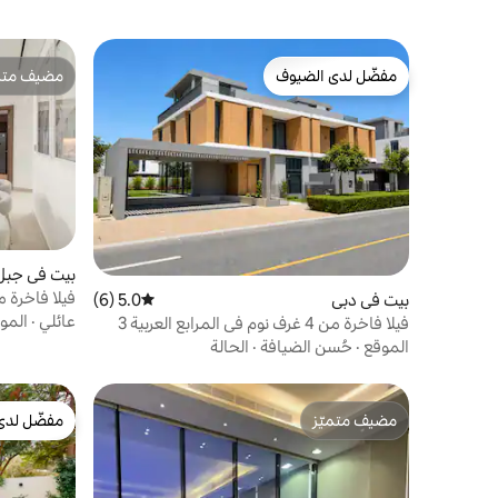
مفضّل لدى الضيوف
مضيف متمي
مفضّل لدى الضيوف
مضيف متمي
بيت في جبل 
بيت في دبي
5.0 (6)
متوسط التقييم 5.0 من 5، 6 مراجعات
ومنطقة شوا
عائلي
·
المو
فيلا فاخرة من 4 غرف نوم في المرابع العربية 3
يونيو
الموقع
·
حُسن الضيافة
·
الحالة
مضيف متميّز
مفضّل لدى
مضيف متميّز
مفضّل لدى