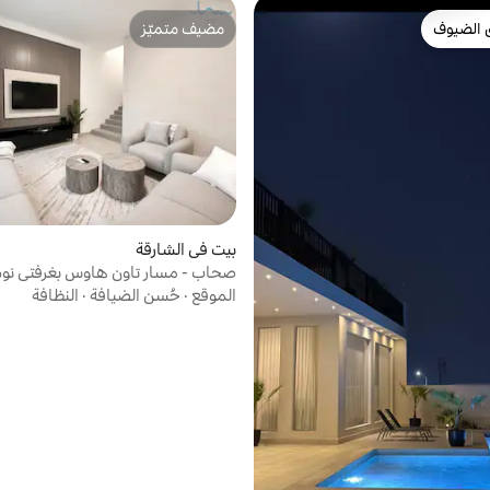
 الضيوف
مضيف متميّز
 الضيوف
مضيف متميّز
بيت في الشارقة
صحاب - مسار تاون هاوس بغرفتي نو
الموقع
·
حُسن الضيافة
·
النظافة