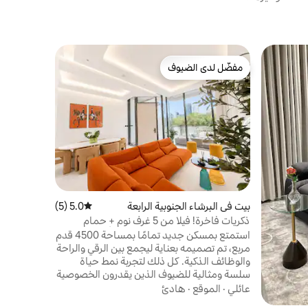
بيت في نخل
مفضّل لدى الضيوف
مفضّل لد
مفضّل لدى الضيوف
مفضّل لد
إقامات فق
غرفة نوم ف
واسعة مع أ
مفتوحة، وم
على مناظر خ
الموقع
·
عا
الخاصة. يم
السباحة الل
والشاطئ. ي
ميناء دبي،
بيت في البرشاء الجنوبية الرابعة
5.0 (5)
متوسط التقييم 5.0 من 5، 5 مراجعات
تناول الطعا
في دبي في 
ذكريات فاخرة! فيلا من 5 غرف نوم + حمام
سباحة + جاكوزي + مصعد + صالة ألعاب رياضية
استمتع بمسكن جديد تمامًا بمساحة 4500 قدم
مربع، تم تصميمه بعناية ليجمع بين الرقي والراحة
والوظائف الذكية. كل ذلك لتجربة نمط حياة
سلسة ومثالية للضيوف الذين يقدرون الخصوصية
والفخامة والراحة. يضم خمس غرف نوم كبيرة
عائلي
·
الموقع
·
هادئ
الحجم مع 6 حمامات ومطبخ بتصميم ذكي