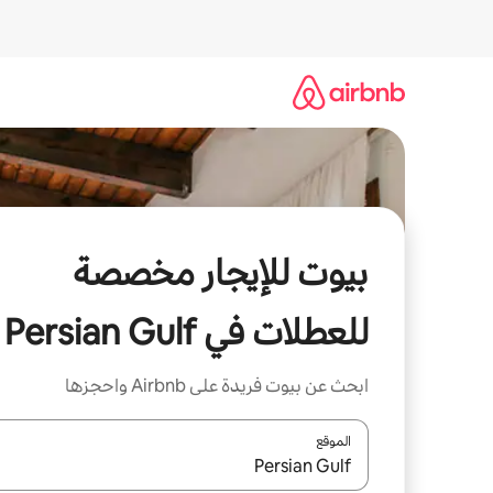
خطى
لى
لمحتوى
بيوت للإيجار مخصصة
للعطلات في Persian Gulf
ابحث عن بيوت فريدة على Airbnb واحجزها
الموقع
عند توفر النتائج، انتقل باستخدام السهمين لأعلى ولأسف