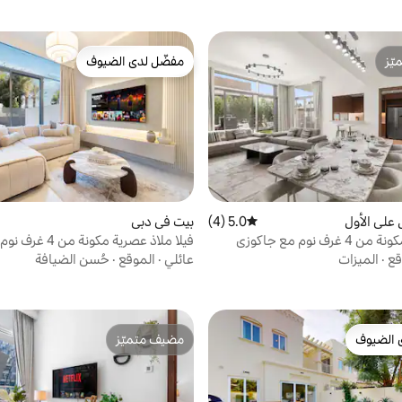
ّز
مفضّل لدى الضيوف
ّز
مفضّل لدى الضيوف
علي الأول
5.0 (4)
متوسط التقييم 5.0 من 5، 4 مراجعات
بيت في دبي
فيلا فاخرة مكونة من 4 غرف نوم مع جاكوزي
فيلا ملاذ عصرية مكونة
ء
على طراز المنتجع
قع
·
الميزات
عائلي
·
الموقع
·
حُسن الضيافة
 الضيوف
مضيف متميّز
 الضيوف
مضيف متميّز