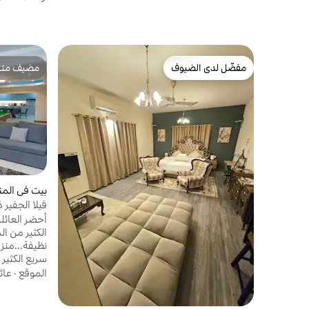
مفضّل لدى الضيوف
مضيف متمي
مفضّل لدى الضيوف
مضيف متمي
بيت في المن
نوم
أحضر العائلة
الكثير من 
سريع الكثير
والمجفف وال
الموقع
·
عائ