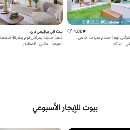
4.86 (7)
متوسط التقييم 4.86 من 5، 7 مراجعات
بيت في بيزنيس باي
 l حمام سباحة خاص
شقة حديثة بغرفتي نوم وشرفة ضخمة
سباحة بإطلالة على برج خليفة
لي
·
الدقة
القيمة
·
عائلي
·
المطبخ
بيوت للإيجار الأسبوعي