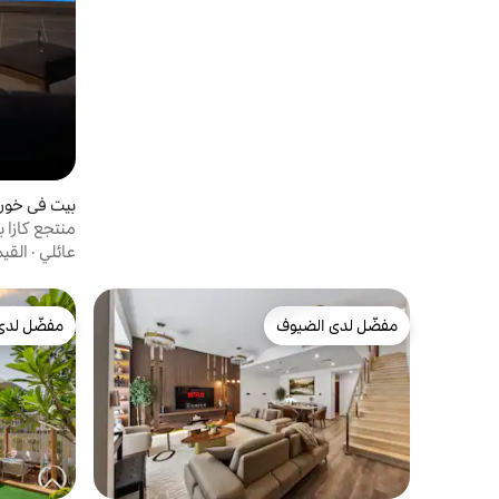
بيت في خور
منتجع كازا ب
عائلي
·
القي
مفضّل لدى الضيوف
مفضّل لدى
مفضّل لدى الضيوف
مفضّل لدى