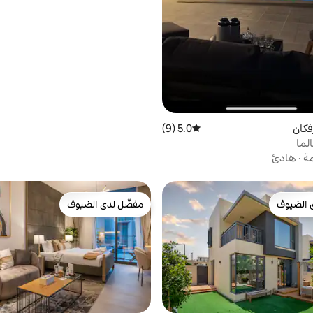
فكان
5.0 (9)
متوسط التقييم 5.0 من 5، 9 مراجعات
الما
مة
·
هادئ
 الضيوف
مفضّل لدى الضيوف
 الضيوف
مفضّل لدى الضيوف