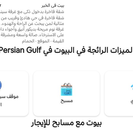
 على الأقدام عن مسجد الفاتح حمام
بيت في الخبر
مت
ير مدفأ.. بعمق مترين، لا توجد
شقة فاخرة بدخول ذكي مع غرفة س
 ولا يوجد حارس إنقاذ. موقف
2A
شقة فاخرة في حي هادئ وقريب من ال
ي داخل المبنى وخارجه النوادي
مثالية لمن يبحث عن الراحة والهدوء. 
طاعم القريبة طاولة بلياردو، لوحة
غرفة نوم مريحة بديكور أنيق وأجواء دا
على الاسترخاء. صالة واسعة ومشر
بشاشة ذكية لمتابعة جميع البرامج وا
القيمة
·
الموقع
·
الحمام
المفضلة بكل سهولة مع خدمة واي فا
لميزات الرائجة في البيوت في Persian Gulf
المطبخ متكامل بكل ما تحتاجه: ثلاجة،
ميكروويف، غلاية، إضافة إلى الشاي وال
يومك بأفضل طريقة. كما تضم الشقة 
مياه بتصميم عصري. موقع م
والخدمات، لتستمتع بإقامة هادئة وم
تفاصيلها.
موقف سيا
ي
مسبح
ا
بيوت مع مسابح للإيجار