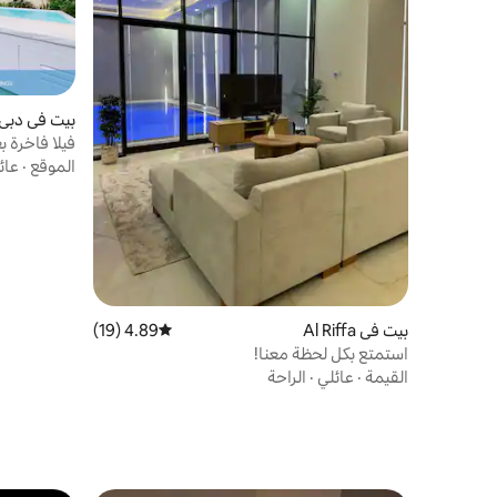
بيت في دبي
فيلا فاخرة بغرفتي نوم
الموقع
·
عائ
بيت في Al Riffa
4.89 (19)
متوسط التقييم 4.89 من 5، 19 مراجعات
استمتع بكل لحظة معنا!
القيمة
·
عائلي
·
الراحة