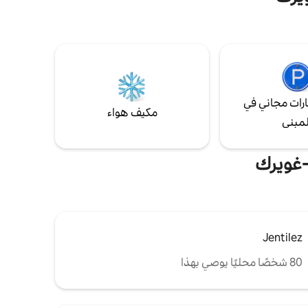
من المنزل على طول الساحل أو على الطريق GR
le5emecielperros على هذا الموقع يرجى
التبادل مع علامة التبويب "الاتصال بالمضيف"
لمزيد من المعلومات مكان للخروج من العالم!
رات مجاني في
مكيف هواء
لمبنى
-غويرك
Jentilez
80 شخصًا محليًا يوصي بهذا