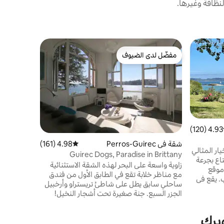
نظافة وغيرها.
بيت في Perros-Guirec
مفضّل لدى الضيوف
مفضّل 
rrosienne
مفضّل لدى الضيوف
من أبرز ا
منزل مصمم
من 4 غ
كل منها، با
الخ
4.93 (120)
ط التقييم 4.93 من 5، 120 مراجعات
جدًا ومدفأ 
شقة في Perros-Guirec
4.98 (161)
متوسط التقييم 4.98 من 5، 161 مراجعات
حديقة كبير
ار المثالي
Guirec Dogs, Paradise in Brittany
سيارات خا
اع بجرعة
زاوية واسعة على البحر لهذه الشقة الاستثنائية
 موقع
مع مناظر خلابة تقع في الطابق الأول من فندق
. يقع في
ساحلي سابق يطل على شاطئ تريستراو وأرخبيل
ه للجنوب،
الجزر السبع. جنة صغيرة تحت أشجار النخيل!
.. مع
مدخل خاص إلى الشاطئ ومباشرة إلى المسار
طئ في
الساحلي إذا كانت تواريخك محجوزة بالفعل، فإننا
لى الأقدام
ويرك
نقدم لك شقة في الطابق الخامس/