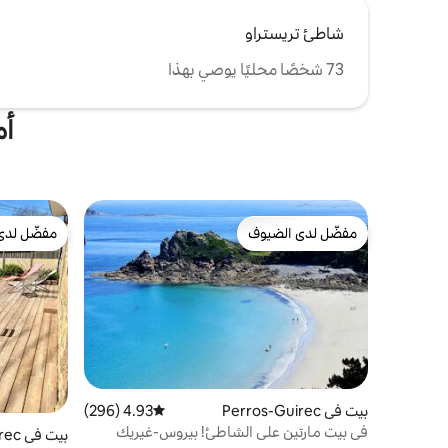
شاطئ تريستراو
73 شخصًا محليًا يوصي بهذا
أم
مفضّل لدى الضيوف
مفضّل لدى
مفضّل لدى الضيوف
مفضّل لدى
بيت في Perros-Guirec
4.93 (296)
متوسط التقييم 4.93 من 5، 296 مراجعات
في بيت مارتين على الشاطئ! بيروس-غيريك
بيت في Perros-Guirec