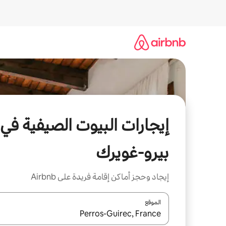
خطى
لى
لمحتوى
إيجارات البيوت الصيفية في
بيرو-غويرك
إيجاد وحجز أماكن إقامة فريدة على Airbnb
الموقع
عند توفر النتائج، انتقل باستخدام السهمين لأعلى ولأسف