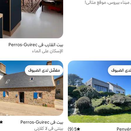
ميناء بيروس، موقع مثالي!
بيت القارب في Perros-Guirec
الإسكان على الماء
دى الضيوف
مفضّل لدى الضيوف
بيوت المفضّلة لدى الضيوف
مفضّل لدى الضيوف
بيت في Perros-Guirec
متوس
بينتي في لا كلارتي
5 (9)
متوسط التقييم 5 من 5، 9 مراجعات