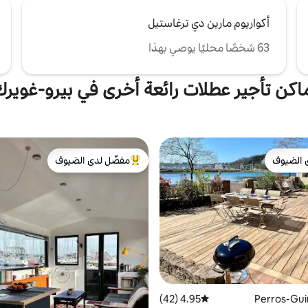
أكواريوم مارين دي ترغاستيل
63 شخصًا محليًا يوصي بهذا
اكن تأجير عطلات رائعة أخرى في بيرو-غوير
 الضيوف
مفضّل لدى الضيوف
 الضيوف
من أبرز البيوت المفضّلة لدى الضيوف
4.95 (42)
متوسط التقييم 4.95 من 5، 42 مراجعات