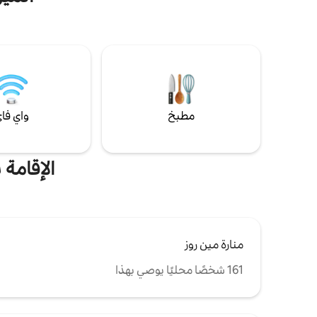
بالأشجار، تطل على البحر والشاطئ. -موقف
بالحديقة ال
سيارات خاص وخدمة الواي فاي وأسرّة عالية
بالتقدير في 
الجودة. - مثالية لـ 4-5 أشخاص ويمكن أن
به. تم توفير
تستوعب 7 أشخاص. - T3 مصنفة 3 نجوم لـ 4
أشخاص في عام 2024 - خدمة تنظيف احترافية
بين الإقامات في الصيف
مطبخ
واي فا
الإقامة
منارة مين روز
161 شخصًا محليًا يوصي بهذا