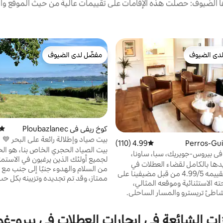
الضيوف: حصلت هذه الإقامات على تقييمات عالية من حيث الموقع وال
دى الضيوف
مفضّل لدى الضيوف
بيوت المفضّلة لدى الضيوف
مفضّل لدى الضيوف
كوخ ريفي في Ploubazlanec
متوس
بيت صياد وإطلالة رائعة على البحر 💙
4.99 (110)
متوسط التقييم 4.99 من 5، 110 مراجعات
بيت الصياد الحجري الخاص بنا، هو الخي
نجوم في بيروس-جويريك، سبا، ساونا،
لجميع أولئك الذين يرغبون في الاستمت
ة
يدها بالكامل لقضاء العطلات في
من السلام والهدوء جنبًا إلى جنب مع
بريتاني. تم تقييمه 4.99/5 من قبل مضيفينا على
ممتاز، وقد تم تجديده وتزيينه بكل حب
A لراحته الاستثنائية وموقعه المثالي،
الخط الأول أمام خليج بيمبول، المواج
اطئ تريسترو والمسار الساحلي.
ويتمتع بموقع استثنائي وإطلالة خلابة.
وض الاستحمام الساخن الداخلي
وصول مباشر وخاص إلى البحر والشا
تقليدية والحمام - "منتجع صحي
نهاية الحديقة... حلم بالمغادرة سيرًا ع
ات الشائعة في إيجارات العطلات في بيرو-غ
نزل!" وفقًا لزوارنا. استمتع