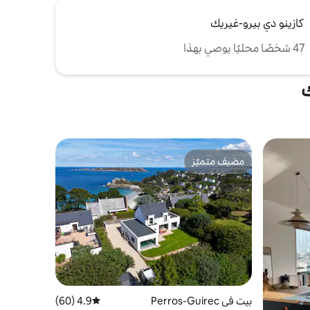
كازينو دي بيرو-غيريك
47 شخصًا محليًا يوصي بهذا
ك
مضيف متميّز
مضيف متميّز
بيت في Perros-Guirec
4.9 (60)
متوسط التقييم 4.9 من 5، 60 مراجعات