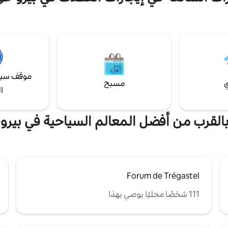
مغلقة مع حفلات الشواء، التي حظيت
34 ... زورق الكاياك ثنائي المقعد
التعليقات بسبب الهدوء الذي تتميز
 جميع البياضات. مجهزة تجهيزًا جيدًا.
موقف سيا
ي
مسبح
ا
 بالقرب من أفضل المعالم السياحية في بيرو
Forum de Trégastel
111 شخصًا محليًا يوصي بهذا