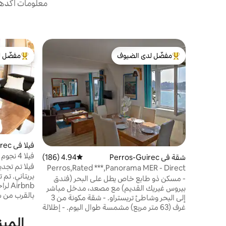
معلومات أكدها 
مفضّل لدى الضيوف
مفضّل ل
من أبرز البيوت المفضّلة لدى الضيوف
من أبرز ال
فيلا في Perros-Guirec
فيلا 4 
شقة في Perros-Guirec
4.94 (186)
متوسط التقييم 4.94 من 5، 186 مراجعات
سينما منزلي
فيلا تم تجد
Perros,Rated ***,Panorama MER - Direct
Plage§Garden
- مسكن ذو طابع خاص يطل على البحر (فندق
irbnb
بيروس غيريك القديم) مع مصعد، مدخل مباشر
بالقرب من ش
إلى البحر وشاطئ تريستراو. - شقة مكونة من 3
استرخ في ح
غرف (63 متر مربع) مشمسة طوال اليوم. - إطلالة
والساونا ال
استثنائية على البحر. - حديقة فاخرة ومليئة
الميز
حقيقي في الم