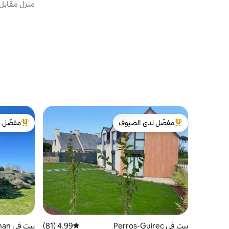
منزل مقابل 
مفضّل لدى الضيوف
مفضّل ل
من أبرز البيوت المفضّلة لدى الضيوف
من أبرز ال
بيت في Perros-Guirec
4.99 (81)
متوسط التقييم 4.99 من 5، 81 مراجعات
بيت في Penvénan