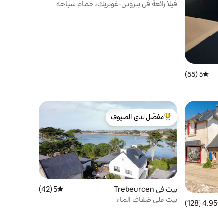
فيلا رائعة في بيروس-غويريك، حمام سباحة
داخلي
5 (55)
متوسط التقييم 5 من 5، 55 مراجعات
مفضّل لدى الضيوف
من أبرز البيوت المفضّلة لدى الضيوف
بيت في Trebeurden
5 (42)
متوسط التقييم 5 من 5، 42 مراجعات
بيت على ضفاف الماء
4.95 (128)
ط التقييم 4.95 من 5، 128 مراجعات