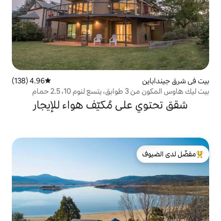
4.96 (138)
متوسط التقييم 4.96 من 5، 138 مراجعات
مام
ى مُكيّف هواء للإيجار
لدى الضيوف