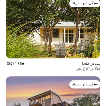
4.86 (357)
متوسط التقييم 4.86 من 5، 357 مراجعات