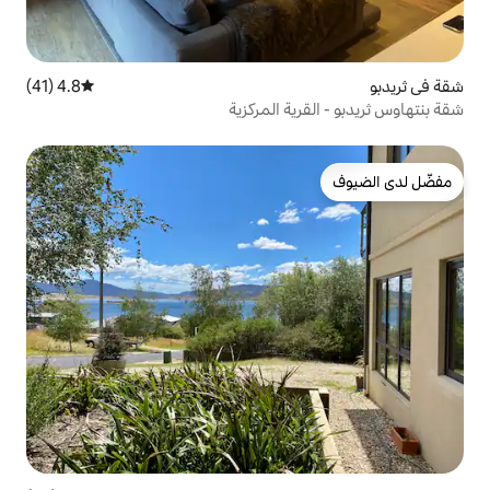
4.8 (41)
متوسط التقييم 4.8 من 5، 41 مراجعات
ة المركزية