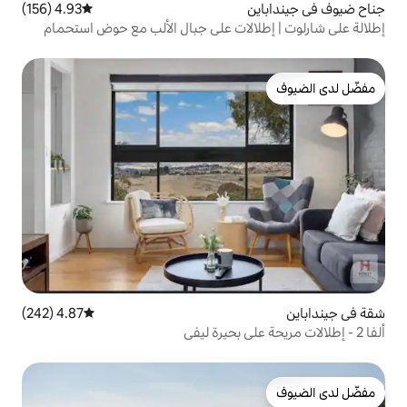
4.93 (156)
متوسط التقييم 4.93 من 5، 156 مراجعات
لات على جبال الألب مع حوض استحمام
4.87 (242)
متوسط التقييم 4.87 من 5، 242 مراجعات