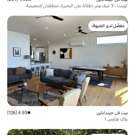
4.93 (126)
متوسط التقييم 4.93 من 5، 126 مراجعات