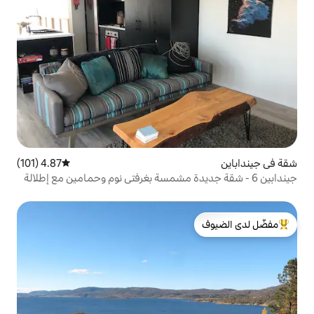
4.87 (101)
متوسط التقييم 4.87 من 5، 101 مراجعات
 جديدة مشمسة بغرفتي نوم وحمامين مع إطلالة
لدى الضيوف