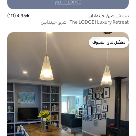
4.95 (111)
متوسط التقييم 4.95 من 5، 111 مراجعات
 جيندابين