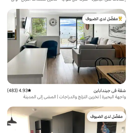
لدى الضيوف
4.93 (483)
متوسط التقييم 4.93 من 5، 483 مراجعات
لج والدراجات | المشي إلى المدينة