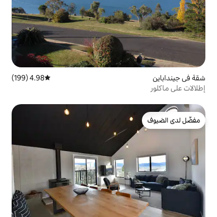
4.98 (199)
متوسط التقييم 4.98 من 5، 199 مراجعات