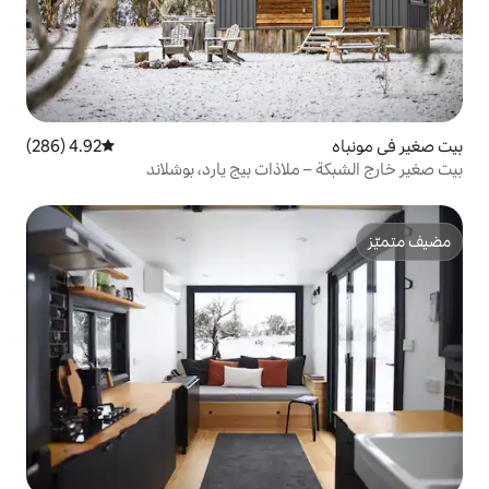
4.92 (286)
متوسط التقييم 4.92 من 5، 286 مراجعات
اذات بيج يارد، بوشلاند