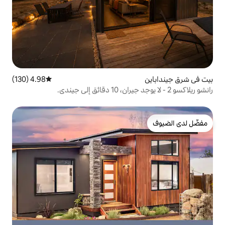
4.98 (130)
متوسط التقييم 4.98 من 5، 130 مراجعات