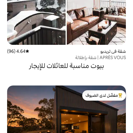
4.64 (96)
متوسط التقييم 4.64 من 5، 96 مراجعات
بة للعائلات للإيجار
لدى الضيوف