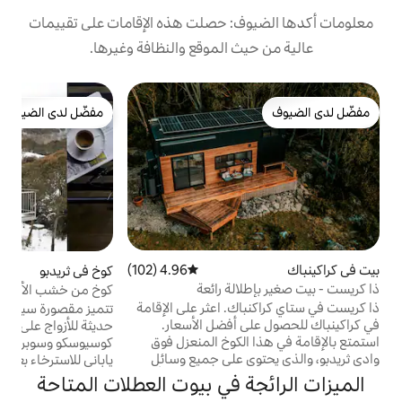
: حصلت هذه الإقامات على تقييمات
 الموقع والنظافة وغيرها.
إ
مفضّل لدى الضيوف
مفضّل لدى الضيوف
ا
أ
ب
ت
ا
غ
ا
و
4.96 (102)
متوسط التقييم 4.96 من 5، 102 مراجعات
كوخ في ثريدبو
4.94 (227)
متوسط التقييم 4.94 من 5، 227 مراجعات
م
لة رائعة
كوخ من خشب الأرز | شقة علوية بتصميم أنيق،
ا
مع إطلالات على الينابيع الساخنة والجبال
ك. اعثر على الإقامة
تتميز مقصورة سيدار بتصميم رائع. شقة علوية
ل
 أفضل الأسعار.
حديثة للأزواج على نهر ثريدبو، مع إطلالات على
ا
لكوخ المنعزل فوق
كوسيوسكو وسوبرتريل. أسقف مقببة. أونسن
ا
 على جميع وسائل
ياباني للاسترخاء بعد التزلج على المنحدرات.
لابة من الشرفة أو
تصميمات داخلية حائزة على جوائز ومختارة
 في بيوت العطلات المتاحة
ين ثريدبو وجيندابين،
بعناية مع لوحة جدارية من تصميم شال