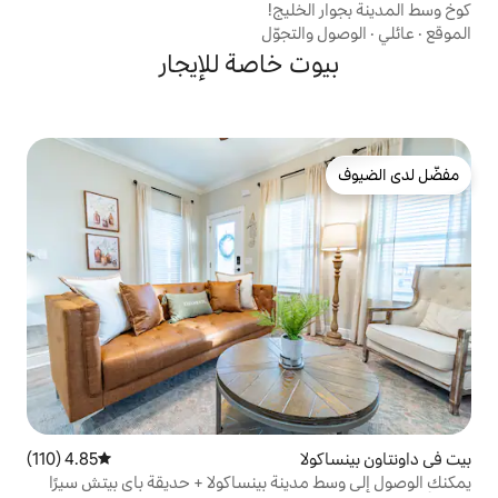
ليج!
تجوّل
 خاصة للإيجار
4.85 (110)
متوسط التقييم 4.85 من 5، 110 مراجعات
نة بينساكولا + حديقة باي بيتش سيرًا