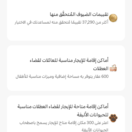
المُتحقَّق منها
يجار مناسبة للعائلات لقضاء
حة للإيجار لقضاء العطلات مناسبة
ة
على 300 مكان إقامة متاح للإيجار يسمح باصطحاب