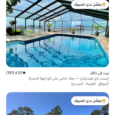
لدى الضيوف
4.97 (191)
متوسط التقييم 4.97 من 5، 191 مراجعات
 خاص على الواجهة البحرية
لدى الضيوف