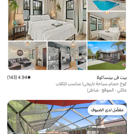
4.94 (143)
متوسط التقييم 4.94 من 5، 143 مراجعات
مناسب للكلاب