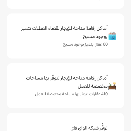
حة للإيجار لقضاء العطلات تتميز
حة للإيجار تتوفّر بها مساحات
ي فاي