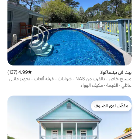
4.99 (137)
متوسط التقييم 4.99 من 5، 137 مراجعات
ء