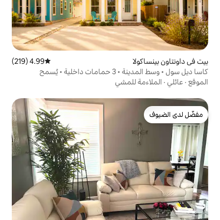
4.99 (219)
متوسط التقييم 4.99 من 5، 219 مراجعات
كاسا ديل سول • وسط المدينة • 3 حمامات داخلية • يُسمح
للمشي