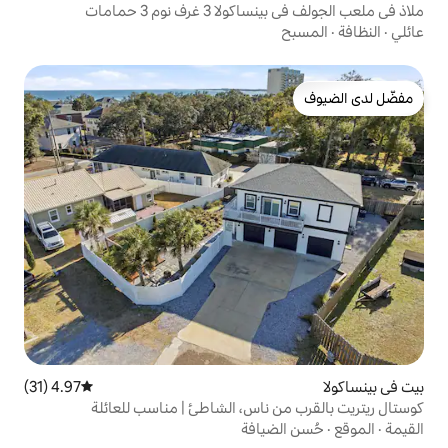
ف نوم 3 حمامات
4.97 (31)
متوسط التقييم 4.97 من 5، 31 مراجعات
ناس، الشاطئ | مناسب للعائلة
يافة