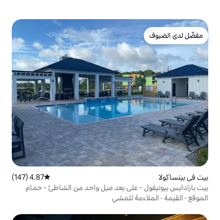
4.87 (147)
متوسط التقييم 4.87 من 5، 147 مراجعات
على بعد ميل واحد من الشاطئ - حمام
 للمشي