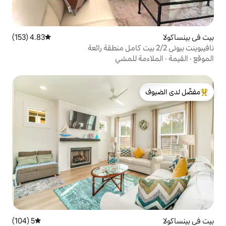
4.83 (153)
متوسط التقييم 4.83 من 5، 153 مراجعات
 للمشي
لدى الضيوف
5 (104)
متوسط التقييم 5 من 5، 104 مراجعات