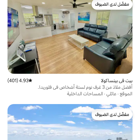
4.93 (401)
متوسط التقييم 4.93 من 5، 401 مراجعات
الداخلية