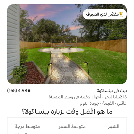
لدى الضيوف
4.98 (165)
متوسط التقييم 4.98 من 5، 165 مراجعات
مة في وسط المدينة!
وقت لزيارة بينساكولا؟
وسط السعر
متوسط درجة