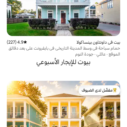
4.9 (227)
متوسط التقييم 4.9 من 5، 227 مراجعات
ة التاريخي في بايفرونت على بعد دقائق
م
لإيجار الأسبوعي
لدى الضيوف