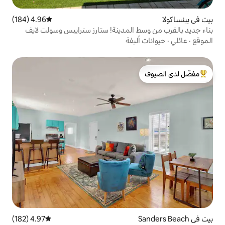
4.96 (184)
متوسط التقييم 4.96 من 5، 184 مراجعات
المدينة! ستارز سترايبس وسولت لايف
يفة
لدى الضيوف
4.97 (182)
متوسط التقييم 4.97 من 5، 182 مراجعات