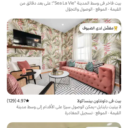
بيت فاخر في وسط المدينة "Sea La Vie"؛ على بعد دقائق من
لتجوّل
لدى الضيوف
4.97 (129)
متوسط التقييم 4.97 من 5، 129 مراجعات
صول سيرًا على الأقدام إلى وسط مدينة
مغادرة