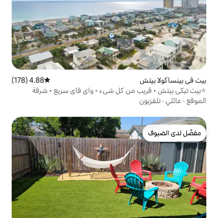
4.88 (178)
متوسط التقييم 4.88 من 5، 178 مراجعات
من كل شيء • واي فاي سريع • شرفة
طبخ مجهز ومحدث بالكامل