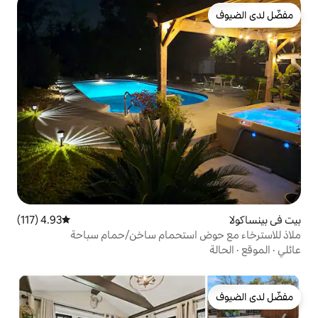
4.93 (117)
متوسط التقييم 4.93 من 5، 117 مراجعات
استحمام ساخن/حمام سباحة