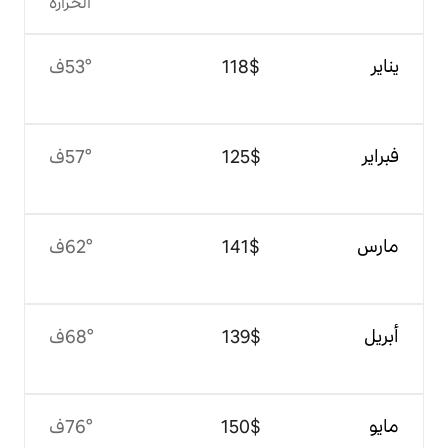
الحرارة
$‏118
53°ف
$‏125
57°ف
$‏141
62°ف
$‏139
68°ف
$‏150
76°ف