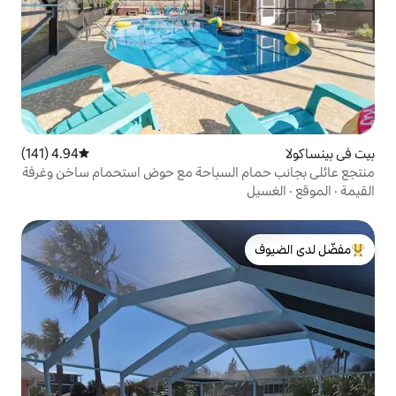
4.94 (141)
متوسط التقييم 4.94 من 5، 141 مراجعات
 السباحة مع حوض استحمام ساخن وغرفة
لدى الضيوف