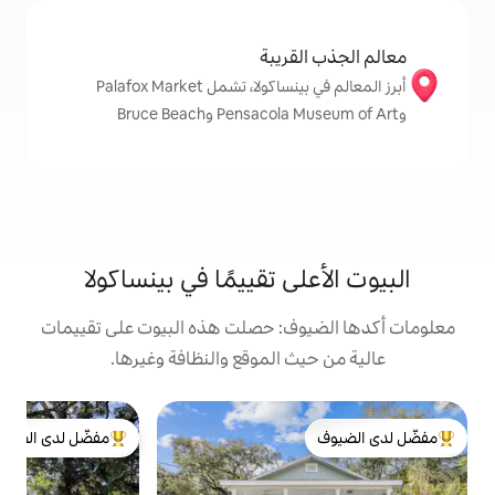
قريبة
أبرز المعالم في بينساكولا، تشمل Palafox Market
ى تقييمًا في بينساكولا
ف: حصلت هذه البيوت على تقييمات
 الموقع والنظافة وغيرها.
ب
مفضّل لدى الضيوف
لدى الضيوف
من أبرز البيوت المفضّلة لدى الضيوف
ش
f
n