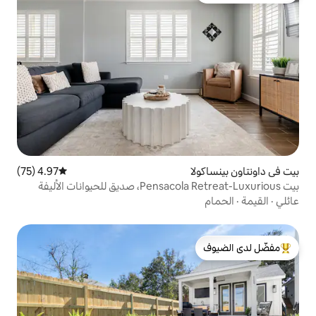
4.97 (75)
متوسط التقييم 4.97 من 5، 75 مراجعات
لدى الضيوف