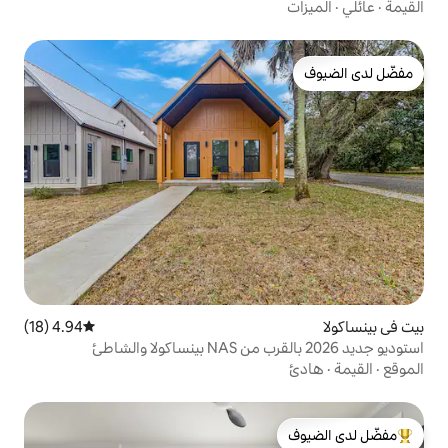
4.94 (18)
متوسط التقييم 4.94 من 5، 18 مراجعات
لدى الضيوف