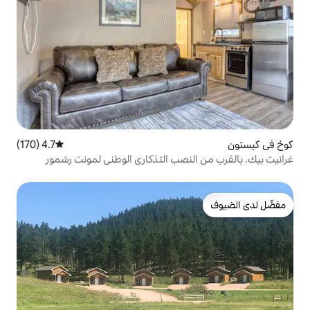
4.7 (170)
متوسط التقييم 4.7 من 5، 170 مراجعات
نصب التذكاري الوطني لمونت رشمور