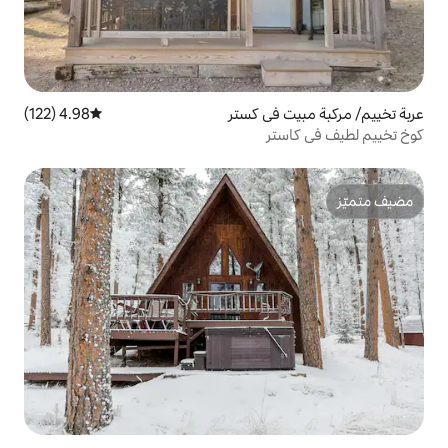
ي كستر
4.98 (122)
متوسط التقييم 4.98 من 5، 122 مراجعات