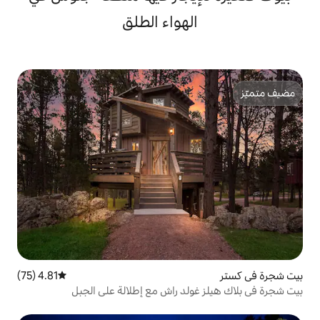
لهواء الطلق
4.81 (75)
متوسط التقييم 4.81 من 5، 75 مراجعات
لد راش مع إطلالة على الجبل