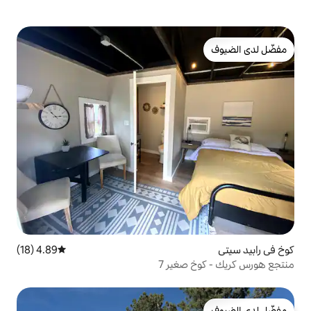
4.89 (18)
متوسط التقييم 4.89 من 5، 18 مراجعات
غير 7