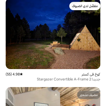
4.98 (55)
متوسط التقييم 4.98 من 5، 55 مراجعات