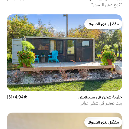
4.94 (51)
متوسط التقييم 4.94 من 5، 51 مراجعات