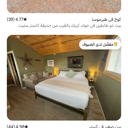
4.77 (39)
متوسط التقييم 4.77 من 5، 39 مراجعات
ريك بالقرب من حديقة كاستر ستيت
لدى الضيوف
4.98 (44)
متوسط التقييم 4.98 من 5، 44 مراجعات