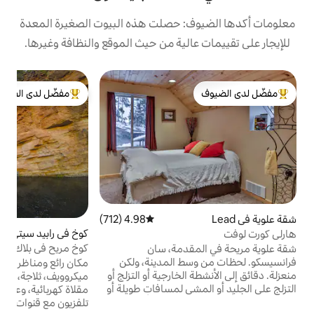
: حصلت هذه البيوت الصغيرة المعدة
الية من حيث الموقع والنظافة وغيرها.
ك
مفضّل لدى الضيوف
ك
لدى الضيوف
من أبرز البيوت المفضّلة لدى الضيوف
ا
ه
ل
ا
و
ف
ط
4.98 (712)
متوسط التقييم 4.98 من 5، 712 مراجعات
كوخ في رابيد سيتي
4.97 (237)
متوسط التقييم 4.97 من 5، 237 مراجعات
م
كوخ مريح في بلاك هيلز
ا
قدمة، سان
ع
من وسط المدينة، ولكن
مكان رائع ومناظر خلابة! كوخ مريح مبني للعائلة.
منعزلة. دقائق إلى الأنشطة الخارجية أو التزلج أو
ميكروويف، ثلاجة، ماكينة قهوة، محمصة خبز،
شي لمسافات طويلة أو
مقلاة كهربائية، وعاء فخاري، طبق تسخين،
ركوب الدراجات أو التزلج على الجليد. أشهر
تلفزيون مع قنوات فضائية، طاولة/كراسي طعام