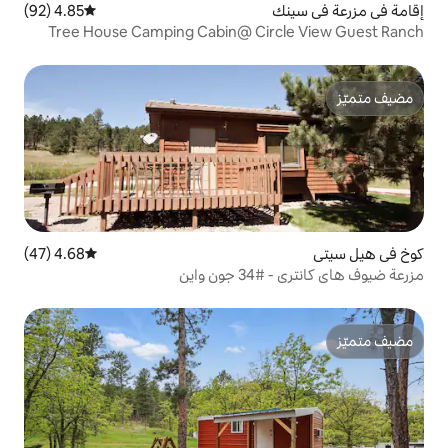
4.85 (92)
متوسط التقييم 4.85 من 5، 92 مراجعات
Tree House Camping Cabin@ Cir
4.68 (47)
متوسط التقييم 4.68 من 5، 47 مراجعات
اين