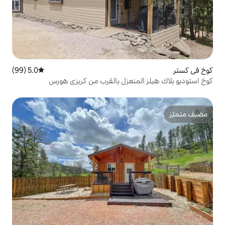
5.0 (99)
متوسط التقييم 5.0 من 5، 99 مراجعات
منعزل بالقرب من كريزي هورس