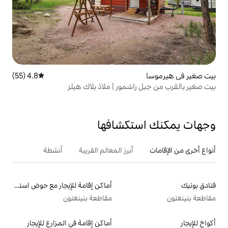
4.8 (55)
متوسط التقييم 4.8 من 5، 55 مراجعات
شمور | ملاذ بلاك هيلز
تكشافها
أبرز المعالم القريبة
أنشطة
أماكن إقامة للإيجار مع حوض استحمام ساخن
مقاطعة بنينغتون
أماكن إقامة في المزارع للإيجار