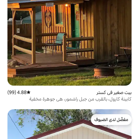
4.88 (99)
متوسط التقييم 4.88 من 5، 99 مراجعات
جبل راشمور، هي جوهرة مخفية