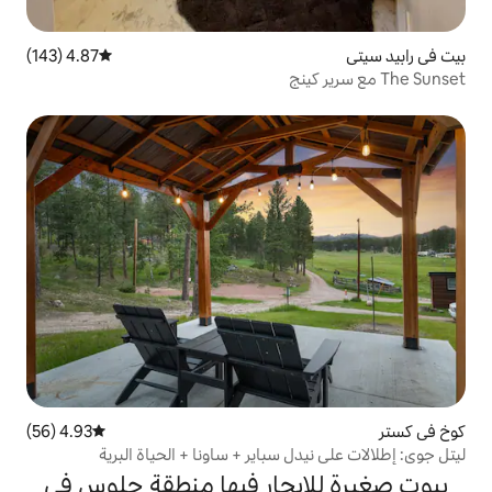
4.87 (143)
متوسط التقييم 4.87 من 5، 143 مراجعات
4.93 (56)
متوسط التقييم 4.93 من 5، 56 مراجعات
 سباير + ساونا + الحياة البرية
يجار فيها منطقة جلوس في