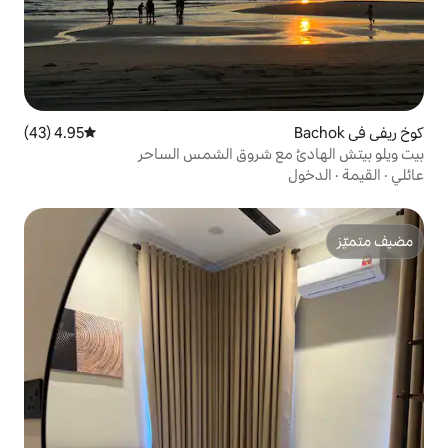
4.95 (43)
متوسط التقييم 4.95 من 5، 43 مراجعات
ع شروق الشمس الساحر