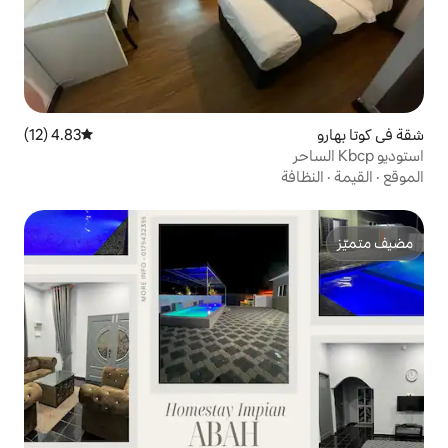
4.83 (12)
متوسط التقييم 4.83 من 5، 12 مراجعات