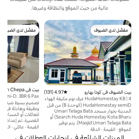
 الموقع والنظافة وغيرها.
ب
مفضّل لدى الضيوف
مفضّل لدى الضيوف
م
ب
ا
خ
ا
و
بيت في Pengkalan Chepa
5 (7)
متوسط التقييم 5 من 5،
4.97 (131)
متوسط التقييم 4.97 من 5، 131 مراجعات
ARJ @ Chekok Semi-D. 3BR 6 Pax واي فاي
HudaHomestay KB |  غرف نوم مكيفة الهواء
نيتفليكس
تصميم بسيط شبه د. استمتع بإقامة مريحة
HudaHomestay semiD (الوحدة B) من قبل
ونظيفة وهادئة في ARJ Homestay 2. مثالي
بجوار مسجد Umari Telaga Bata
للعائلات أو المسافرين بغرض العمل أو الرحلات
(Search Huda Homestay Kota Bharu أو
القصيرة. تم إعداد مسكننا بعناية لمنحك كل ما
Masjid Umari Telaga Bata). يتم توفير
تحتاجه للإقامة دون متاعب. ملاحظة: على بعد
القيمة
·
عائلي
·
الراحة
مناشف وسجادة صلاة. الصفحة تناسب 4/5
أمتار قليلة من المسجد على بعد بضعة أمتار من
وفر على عائلة كبيرة 😊
ة في إيجارات العطلات في
المسجد 🛏️ الميزات المشمولة: أسرّة ومراتب