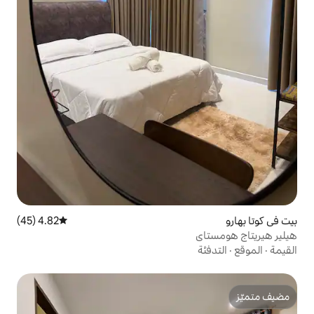
4.82 (45)
متوسط التقييم 4.82 من 5، 45 مراجعات