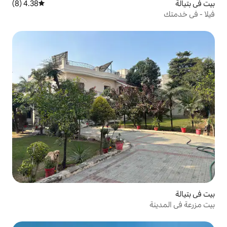
4.38 (8)
متوسط التقييم 4.38 من 5، 8 مراجعات