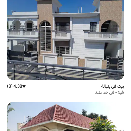
4.38 (8)
متوسط التقييم 4.38 من 5، 8 مراجعات