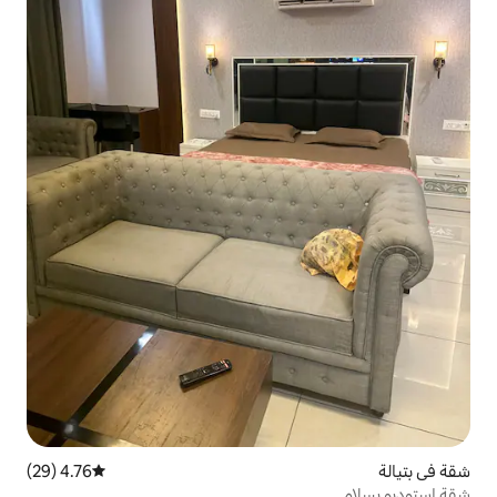
4.76 (29)
متوسط التقييم 4.76 من 5، 29 مراجعات