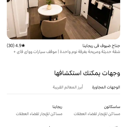
4.9 (30)
متوسط التقييم 4.9 من 5، 30 مراجعات
نوم واحدة | موقف سيارات وواي فاي +
تكشافها
 المعالم القريبة
ريجاينا
ت
مساكن للإيجار لقضاء العطلات