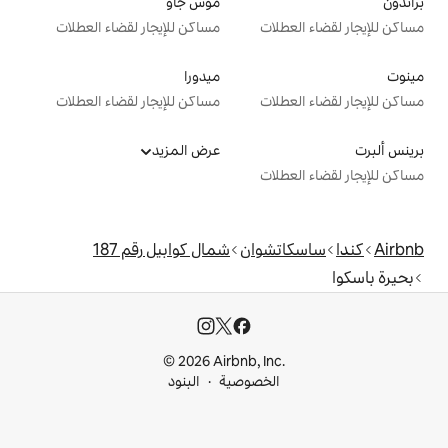
موس جاو
ت
مساكن للإيجار لقضاء العطلات
ميدورا
ت
مساكن للإيجار لقضاء العطلات
عرض المزيد
ت
وان
شمال كوابيل رقم 187
© 2026 Airbnb, I
خصوصية
البنود