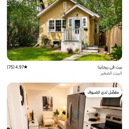
4.97 (75)
متوسط التقييم 4.97 من 5، 75 مراجعات