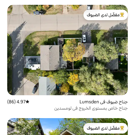
لدى الضيوف
4.97 (86)
متوسط التقييم 4.97 من 5، 86 مراجعات
ج في لومسدين
لدى الضيوف