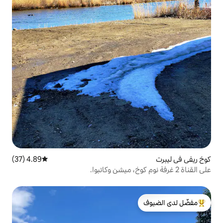
4.89 (37)
متوسط التقييم 4.89 من 5، 37 مراجعات
لدى الضيوف