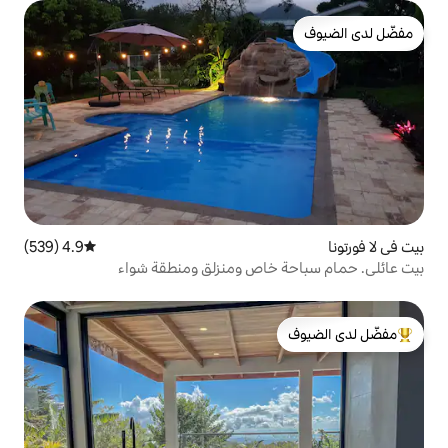
4.9 (539)
متوسط التقييم 4.9 من 5، 539 مراجعات
خاص ومنزلق ومنطقة شواء
لدى الضيوف