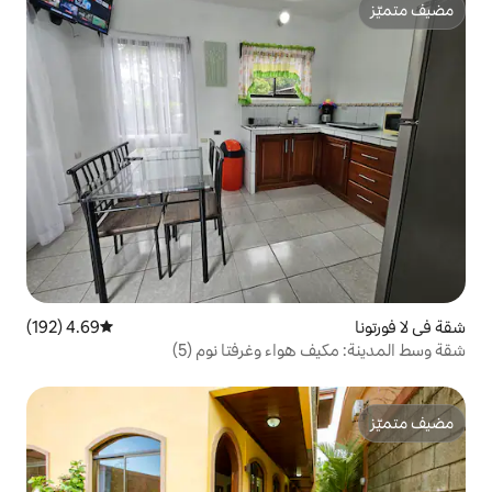
4.69 (192)
متوسط التقييم 4.69 من 5، 192 مراجعات
ء وغرفتا نوم (5)