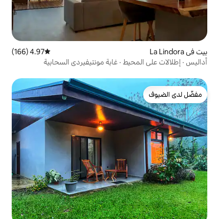
4.97 (166)
متوسط التقييم 4.97 من 5، 166 مراجعات
يط · غابة مونتيفيردي السحابية