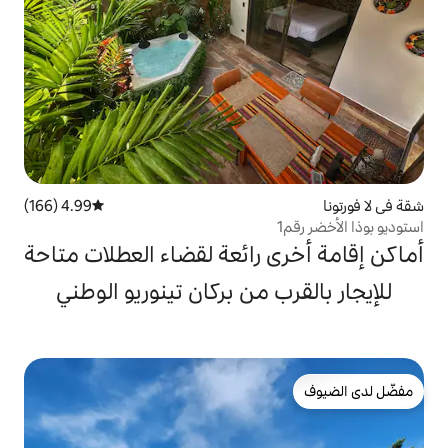
4.99 (166)
متوسط التقييم 4.99 من 5، 166 مراجعات
 رائعة لقضاء العطلات متاحة
 من بركان تينوريو الوطني