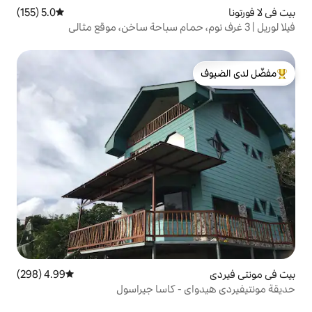
5.0 (155)
متوسط التقييم 5.0 من 5، 155 مراجعات
لدى الضيوف
4.99 (298)
متوسط التقييم 4.99 من 5، 298 مراجعات
 - كاسا جيراسول