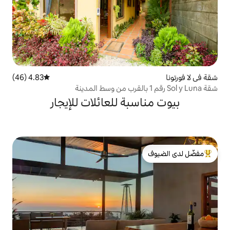
4.83 (46)
متوسط التقييم 4.83 من 5، 46 مراجعات
بة للعائلات للإيجار
لدى الضيوف