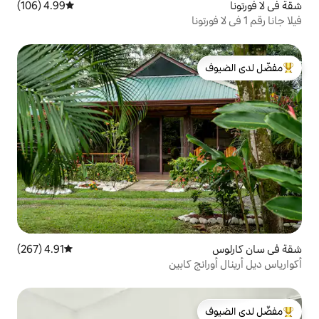
4.99 (106)
متوسط التقييم 4.99 من 5، 106 مراجعات
لدى الضيوف
4.91 (267)
متوسط التقييم 4.91 من 5، 267 مراجعات
كابين