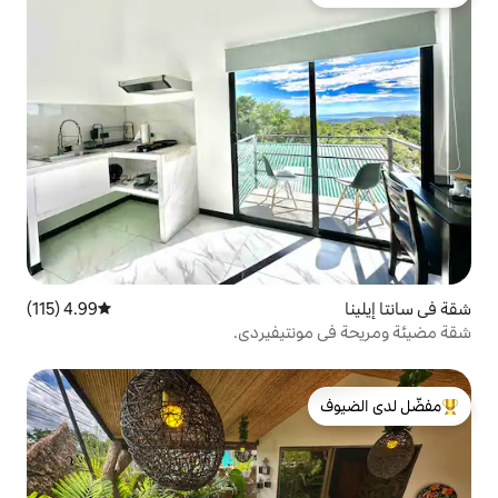
لدى الضيوف
4.99 (115)
متوسط التقييم 4.99 من 5، 115 مراجعات
تيفيردي.
لدى الضيوف