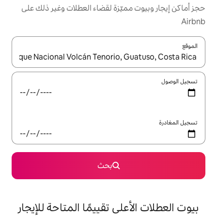
مميّزة لقضاء العطلات وغير ذلك على
ل باستخدام السهمين لأعلى ولأسفل أو استكشف عن طريق اللمس أو السحب.
بحث
على تقييمًا المتاحة للإيجار