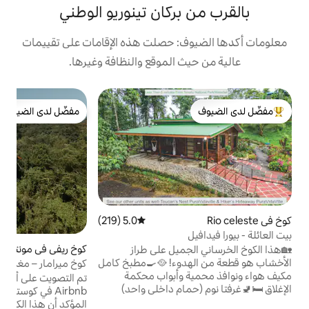
بركان تينوريو الوطني
: حصلت هذه الإقامات على تقييمات
 الموقع والنظافة وغيرها.
بي
مفضّل لدى الضيوف
م
لدى الضيوف
مفضّل لدى الضيوف
س
ل
ص
ا
ا
ن
و
5.0 (219)
متوسط التقييم 5.0 من 5، 219 مراجعات
ب
كوخ ريفي في مونتي فيردي
4.96 (270)
متوسط التقييم 4.96 من 5، 270 مراجعات
ميل على طراز
ف
الأخشاب هو قطعة من الهدوء! 🥘🍳مطبخ كامل
كوخ ميرامار – مغمور في الغابة السحابية!
و
 وأبواب محكمة
تم التصويت على أحد أفضل 10 أماكن إقامة على
مام داخلي واحد)
Airbnb في كوستاريكا من قبل فوربس وأفار! من
حمامان 🫧👕الغسيل 📶5GWi-Fi 🍍يشمل
المؤكد أن هذا الكوخ العصري ذو الإطار الخشبي