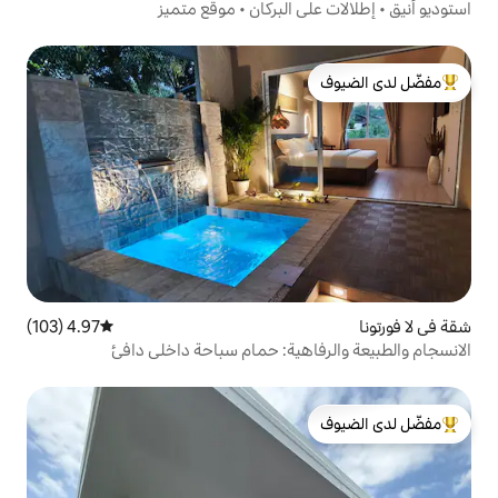
 البركان • موقع متميز
لدى الضيوف
4.97 (103)
متوسط التقييم 4.97 من 5، 103 مراجعات
هية: حمام سباحة داخلي دافئ
لدى الضيوف