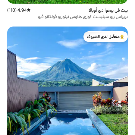
4.94 (110)
متوسط التقييم 4.94 من 5، 110 مراجعات
اوس تينوريو فولكانو فيو
لدى الضيوف