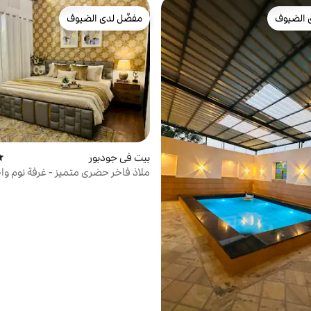
 الضيوف
مفضّل لدى الضيوف
 الضيوف
مفضّل لدى الضيوف
بيت في جودبور
مت
ملاذ فاخر حضري متميز - غرفة نوم وا
كينج وحمام ومطبخ