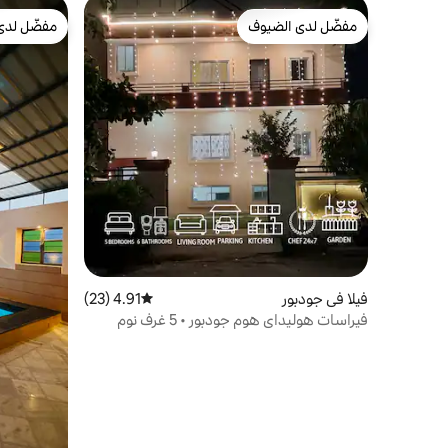
مفضّل لدى الضيوف
مفضّل لدى
مفضّل لدى الضيوف
مفضّل لدى
فيلا في جودبور
4.91 (23)
متوسط التقييم 4.91 من 5، 23 مراجعات
فيراسات هوليداي هوم جودبور • 5 غرف نوم
كاملة