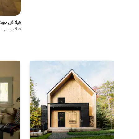
فيلا في جودب
فيلا تولسي 2BHK في جودبور من هوميهوتس