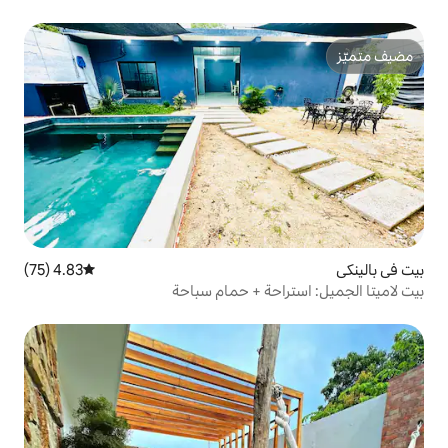
4.83 (75)
متوسط التقييم 4.83 من 5، 75 مراجعات
حة + حمام سباحة