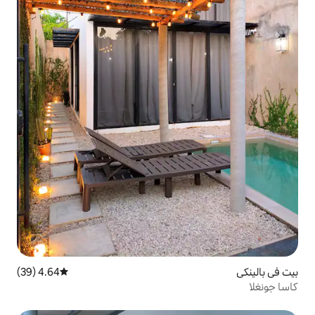
4.64 (39)
متوسط التقييم 4.64 من 5، 39 مراجعات