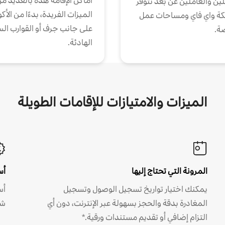
أماكن الإقامة هذه بالعديد م
ين والعاملين عن بُعد تتوفر
الميزات الفريدة، بدءًا من الأك
كة واي فاي ومساحات عمل
على جانب جرف أو القوارب الس
ة.
الهادئة.
الميزات والامتيازات للإقامات الطويلة
المرونة التي تحتاج إليها
أس
يمكنك اختيار تواريخ تسجيل الوصول وتسجيل
أس
المغادرة بدقة والحجز بسهولة عبر الإنترنت، دون أي
شه
التزام إضافي أو تقديم مستندات ورقية.*