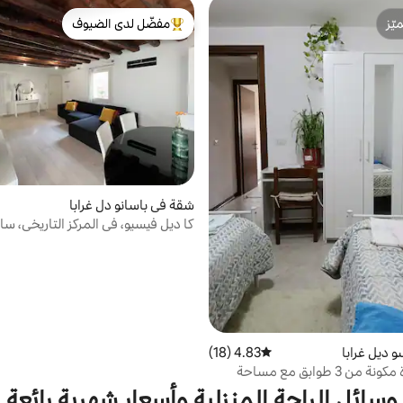
ّز
مفضّل لدى الضيوف
ّز
من أبرز البيوت المفضّلة لدى الضيوف
شقة في باسانو دل غرابا
كا ديل فيسيو، في المركز التاريخي، سا
غاريبالدي
و ديل غرابا
4.83 (18)
متوسط التقييم 4.83 من 5، 18 مراجعات
فيلا متجاورة مكونة من 3 طوابق مع مساحة
وسائل الراحة المنزلية وأسعار شهرية رائعة