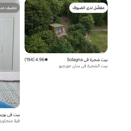
مفضّل لدى الضيوف
مضيف متمي
مفضّل لدى الضيوف
مضيف متمي
بيت شجرة في Solagna
4.96 (194)
متوسط التقييم 4.96 من 5، 194 مراجعات
بيت الشجرة في سان جورجيو
بيت في بورس
خارجية)