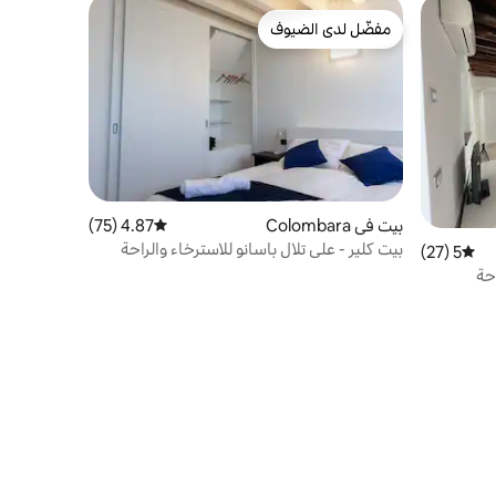
مفضّل لدى الضيوف
مفضّل لدى الضيوف
بيت في Colombara
4.87 (75)
متوسط التقييم 4.87 من 5، 75 مراجعات
بيت كلير - على تلال باسانو للاسترخاء والراحة
5 (27)
متوسط التقييم 5 من 5، 27 مراجعات
حة