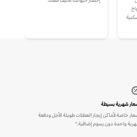
ن
إحضار حيوانك الأليف معك.
واخ
كنية
عار شهرية بسيطة
عار خاصة لأماكن إيجار العطلات طويلة الأجل ودفعة
رية واحدة دون رسوم إضافية.*