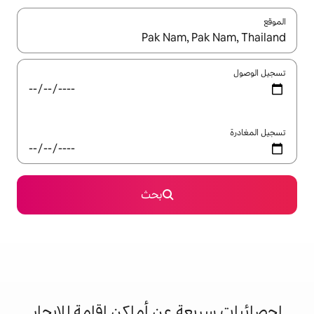
ل باستخدام السهمين لأعلى ولأسفل أو استكشف عن طريق اللمس أو السحب.
بحث
 عن أماكن إقامة للإيجار