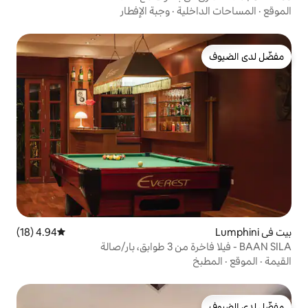
ية
·
وجبة الإفطار
4.94 (18)
متوسط التقييم 4.94 من 5، 18 مراجعات