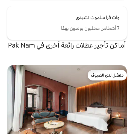
دي
ئعة أخرى في Pak Nam