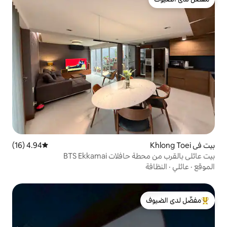
4.94 (16)
متوسط التقييم 4.94 من 5، 16 مراجعات
 BTS Ekkamai
لدى الضيوف