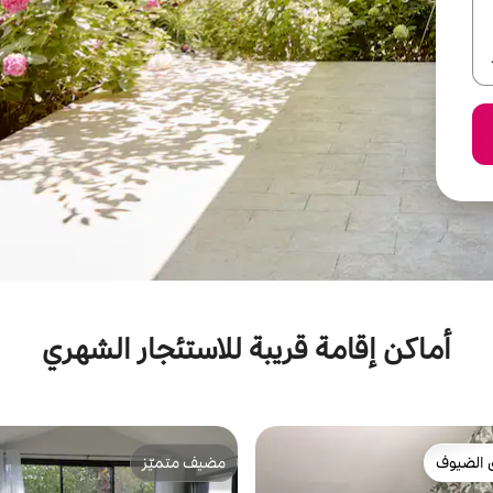
أماكن إقامة قريبة للاستئجار الشهري
 الضيوف
مضيف متميّز
 الضيوف
مضيف متميّز