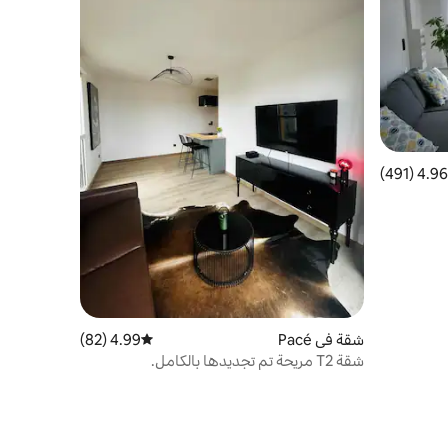
4.96 (491)
 التقييم 4.96 من 5، 491 مراجعات
شقة في Pacé
4.99 (82)
متوسط التقييم 4.99 من 5، 82 مراجعات
شقة T2 مريحة تم تجديدها بالكامل.