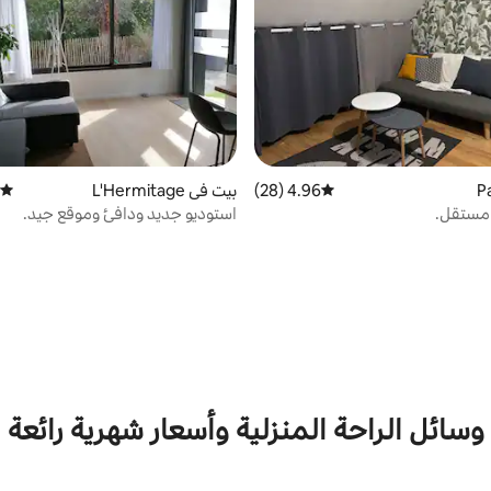
4.96 (28)
متوسط التقييم 4.96 من 5، 28 مراجعات
بيت في L'Hermitage
متوسط
مستقل.
استوديو جديد ودافئ وموقع جيد.
وسائل الراحة المنزلية وأسعار شهرية رائعة