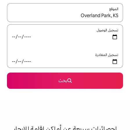
ل باستخدام السهمين لأعلى ولأسفل أو استكشف عن طريق اللمس أو السحب.
بحث
 عن أماكن إقامة للإيجار