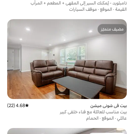
لى المقهى + المطعم + المرآب
يارات
4.68 (22)
متوسط التقييم 4.68 من 5، 22 مراجعات
ء خلفي كبير