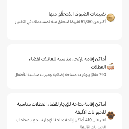
المُتحقَّق منها
يجار مناسبة للعائلات لقضاء
حة للإيجار لقضاء العطلات مناسبة
ة
لى 410 أماكن إقامة متاحة للإيجار تسمح باصطحاب