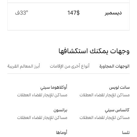
$‏147
33°ف
تكشافها
ع أخرى من الإقامات
أبرز المعالم القريبة
أوكلاهوما سيتي
ت
مساكن للإيجار لقضاء العطلات
برانسون
ت
مساكن للإيجار لقضاء العطلات
أوماها