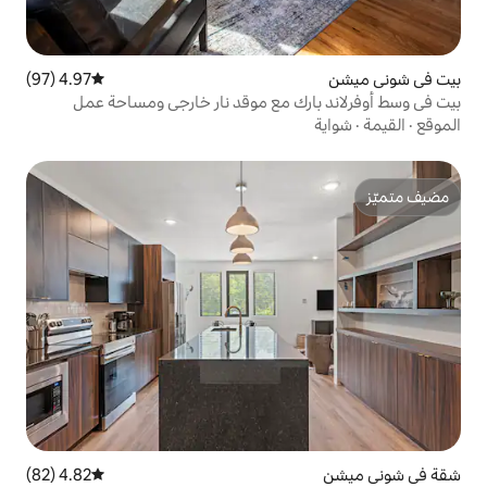
4.97 (97)
متوسط التقييم 4.97 من 5، 97 مراجعات
ك مع موقد نار خارجي ومساحة عمل
4.82 (82)
متوسط التقييم 4.82 من 5، 82 مراجعات