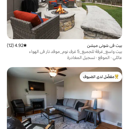
4.92 (12)
متوسط التقييم 4.92 من 5، 12 مراجعات
بيت واسع_غرفة للجميع_5 غرف نوم_موقد نار في الهواء
ن_OP
غادرة
لدى الضيوف