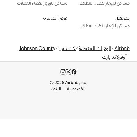
ت
مساكن للإيجار لقضاء العطلات
عرض المزيد
ت
دة
كانساس
Johnson County
© 2026 Airbnb, I
خصوصية
البنود