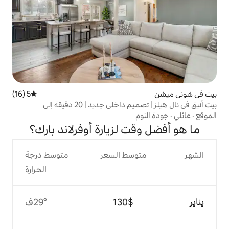
5 (16)
متوسط التقييم 5 من 5، 16 مراجعات
لي جديد | 20 دقيقة إلى
م
ت لزيارة أوفرلاند بارك؟
وسط السعر
متوسط درجة
الحرارة
$‏130
29°ف