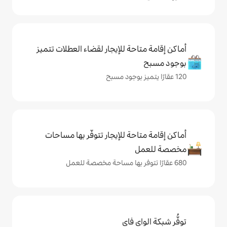
حة للإيجار لقضاء العطلات تتميز
حة للإيجار تتوفّر بها مساحات
ي فاي