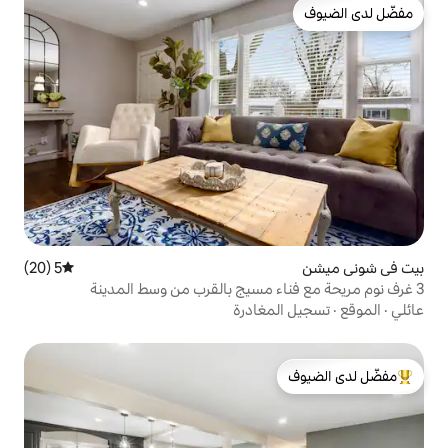
5 (20)
متوسط التقييم 5 من 5، 20 مراجعات
غادرة
لدى الضيوف