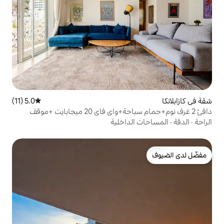
5.0 (11)
متوسط التقييم 5.0 من 5، 11 مراجعات
دافئ 2 غرف نوم+حمام سباحة+واي فاي 20 ميجابايت +موقف
لداخلية