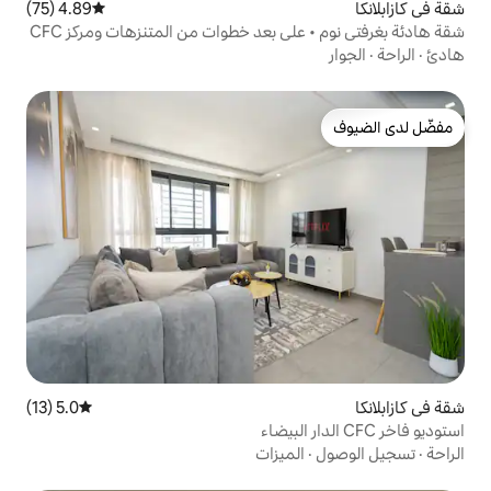
4.89 (75)
متوسط التقييم 4.89 من 5، 75 مراجعات
ى بعد خطوات من المتنزهات ومركز CFC
5.0 (13)
متوسط التقييم 5.0 من 5، 13 مراجعات
لميزات