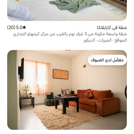
5.0 (20)
متوسط التقييم 5.0 من 5، 20 مراجعات
 واسعة مكونة من 3 غرف نوم بالقرب من مركز كيمهاو التجاري
ت وواي فاي