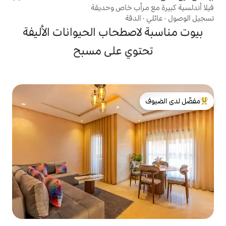
أب خاص وحديقة
دقة
صطحاب الحيوانات الأليفة
وي على مسبح
لدى الضيوف