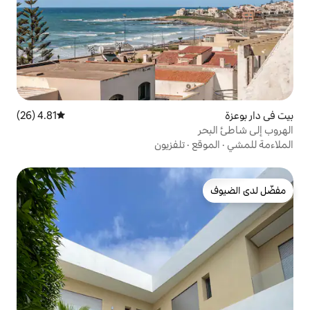
4.81 (26)
متوسط التقييم 4.81 من 5، 26 مراجعات
تلفزيون