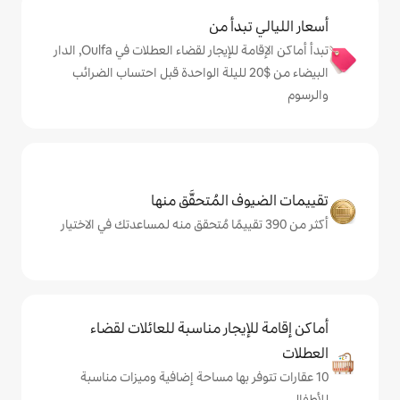
دأ من
تبدأ أماكن الإقامة للإيجار لقضاء العطلات في Oulfa, الدار
بيضاء من $‏20 لليلة الواحدة قبل احتساب الضرائب
المُتحقَّق منها
يجار مناسبة للعائلات لقضاء
 بها مساحة إضافية وميزات مناسبة