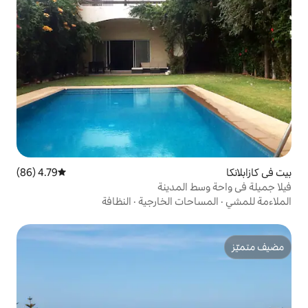
4.79 (86)
متوسط التقييم 4.79 من 5، 86 مراجعات
لمدينة
ت الخارجية
·
النظافة