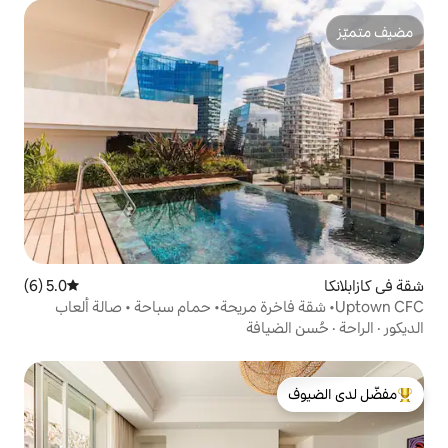
5.0 (6)
متوسط التقييم 5.0 من 5، 6 مراجعات
شقة فاخرة مريحة• حمام سباحة • صالة ألعاب
افة
لدى الضيوف