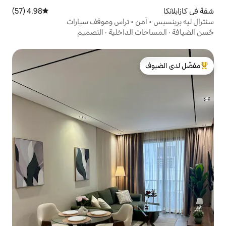
4.98 (57)
متوسط التقييم 4.98 من 5، 57 مراجعات
ن • تراس وموقف سيارات
الداخلية
·
التصميم
لدى الضيوف