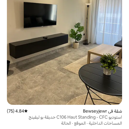
4.84 (75)
متوسط التقييم 4.84 من 5، 75 مراجعات
قع
·
الحالة