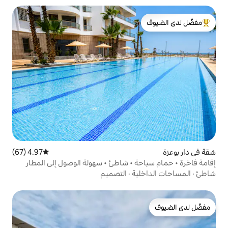
لدى الضيوف
4.97 (67)
متوسط التقييم 4.97 من 5، 67 مراجعات
 • شاطئ • سهولة الوصول إلى المطار
ة
·
التصميم