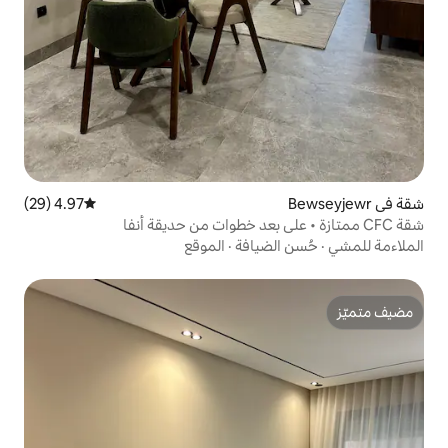
4.97 (29)
متوسط التقييم 4.97 من 5، 29 مراجعات
ضيافة
·
الموقع