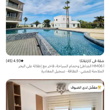
4.93 (45)
متوسط التقييم 4.93 من 5، 45 مراجعات
تسجيل المغادرة
لدى الضيوف