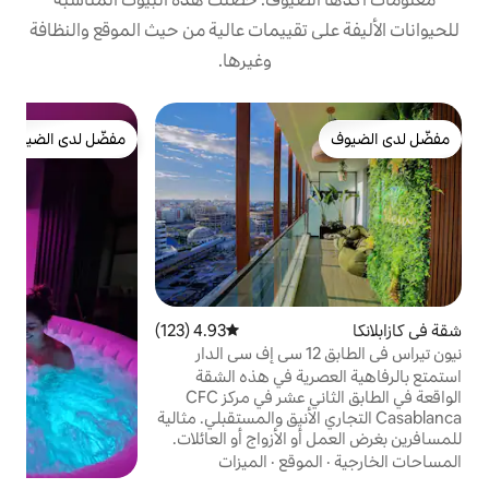
تقييمات عالية من حيث الموقع والنظافة
وغيرها.
ش
مفضّل لدى الضيوف
ا
مفضّل لدى الضيوف
أ
ا
ح
ا
ب
ح
ط
ك
ا
4.93 (123)
متوسط التقييم 4.93 من 5، 123 مراجعات
و
 تيراس في الطابق 12 سي إف سي الدار
ل
ة في هذه الشقة
ا
الواقعة في الطابق الثاني عشر في مركز CFC
ري الأنيق والمستقبلي. مثالية
أزواج أو العائلات.
ة مشمسة مع
قع
·
الميزات
الات خلابة على