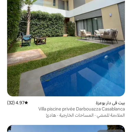
4.97 (32)
متوسط التقييم 4.97 من 5، 32 مراجعات
Villa piscine privée
ت الخارجية
·
هادئ