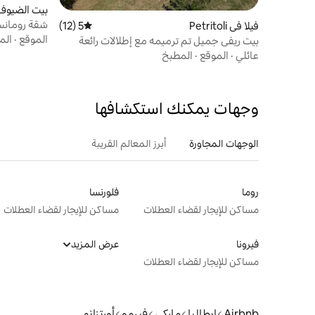
بيت الضيوف في aro
شقة رومانس
فيلا في Petritoli
5 (12)
متوسط التقييم 5 من 5، 12 مراجعات
الموقع
·
الم
بيت ريفي جميل تم ترميمه مع إطلالات رائعة
عائلي
·
الموقع
·
المطبخ
وجهات يمكنك استكشافها
الوجهات المجاورة
أبرز المعالم القريبة
روما
فلورنسا
مساكن للإيجار لقضاء العطلات
مساكن للإيجار لقضاء العطلات
فيرونا
عرض المزيد
مساكن للإيجار لقضاء العطلات
Airbnb
إيطاليا
ماركي
فيرمو
أورتزانو