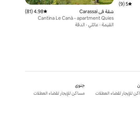
5 (9)
متوسط التقييم 5 من 5، 9 مراجعات
شقة في Carassai
4.98 (81)
متوسط التقييم 4.98 من 5، 81 مراجعات
Cantina Le Canà - apartment Quies
القيمة
·
عائلي
·
الدقة
ن
جنوى
ن للإيجار لقضاء العطلات
مساكن للإيجار لقضاء العطلات