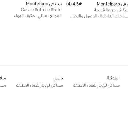
بيت في Montefano
Montelp
4.5 (4)
متوسط التقييم 4.5 من 5، 4 مراجعات
Casale Sotto le Stelle
ية في مزرعة قديمة
الموقع
·
عائلي
·
مكيف الهواء
ساحات الداخلية
·
الوصول والتجوّل
البندقية
نابولي
ميلا
مساكن للإيجار لقضاء العطلات
مساكن للإيجار لقضاء العطلات
مساك