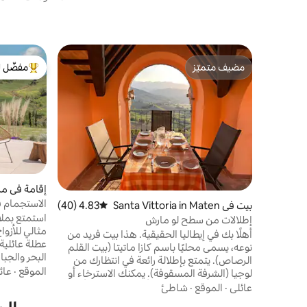
مضيف متميّز
مفضّل ل
مضيف متميّز
من أبرز ال
o
الاستجمام 
بيت في Santa Vittoria in Maten
4.83 (40)
متوسط التقييم 4.83 من 5، 40 مراجعات
استحمام س
استمتع بملا
ano
إطلالات من سطح لو مارش
مثالي للأزوا
أهلًا بك في إيطاليا الحقيقية. هذا بيت فريد من
نوعه، يسمى محليًا باسم كازا ماتيتا (بيت القلم
البحر والجبا
الرصاص). يتمتع بإطلالة رائعة في انتظارك من
استمتع بالم
الموقع
·
عائ
لوجيا (الشرفة المسقوفة). يمكنك الاسترخاء أو
منعش وحوض
القراءة أو شرب البروسيكو أو تناول العشاء أثناء
عائلي
·
الموقع
·
شاطئ
وموقد نار م
مشاهدة غروب الشمس المذهل في قرية سانتا