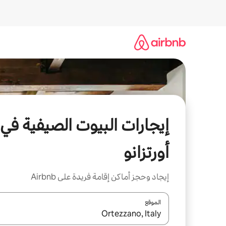
خطى
لى
لمحتوى
إيجارات البيوت الصيفية في
أورتزانو
إيجاد وحجز أماكن إقامة فريدة على Airbnb
الموقع
عند توفر النتائج، انتقل باستخدام السهمين لأعلى ولأسف