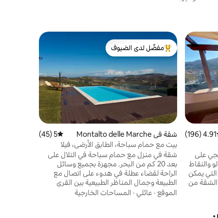
فيلا في Ortezzano
مفضّل لدى الضيوف
فيلا فازي -
من أبرز البيوت المفضّلة لدى الضيوف
هواء
تقع فيلا فا
الخضراء في 
من قرية أور
هوا
الموقع
·
ال
الجدارية ال
والمناطق ال
4.91 (196)
ط التقييم 4.91 من 5، 196 مراجعات
شقة في Montalto delle Marche
5 (45)
متوسط التقييم 5 من 5، 45 مراجعات
جوهر التفرد
بيت مع حمام سباحة، الطابق الأرضي، فيلا
تنسى.
سيركيتو
يجي على
شقة في منزل مع حمام سباحة في التلال على
لو والنقاط
بعد 20 كم من البحر. مجهزة بجميع وسائل
 التي يمكن
الراحة لقضاء عطلة في هدوء على اتصال مع
ن الشقة من
الطبيعة وجمال المناظر الطبيعية بين القرى
لى جزيرة
النموذجية، البحر الأدرياتيكي وجبال سيبيليني.
الموقع
·
عائلي
·
المساحات الخارجية
ين
الشقة مجهزة بغرفتين كبيرتين مع مكيف هواء
اص. يتم
وحمام ومطبخ مع شرفة حيث يمكنك تناول