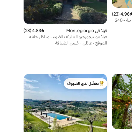
4.96 (23)
وسط التقييم 4.96 من 5، 23 مراجعات
ليمونفيلا - موقع بانورامي - حمام سباحة - 240
فيلا في Montegiorgio
4.83 (23)
متوسط التقييم 4.83 من 5، 23 مراجعات
فيلا مونتيجورجيو المليئة بالضوء - مناظر خلابة
الموقع
·
عائلي
·
حُسن الضيافة
مفضّل لدى الضيوف
من أبرز البيوت المفضّلة لدى الضيوف