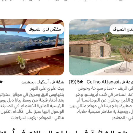
دى الضيوف
مفضّل لدى الضيوف
بيوت المفضّلة لدى الضيوف
مفضّل لدى الضيوف
إقامة في مزرعة في Cellino Attanasi
5 (19)
متوسط التقييم 5 من 5، 19 مراجعات
شقة في أسكولي بيتشينو
متوس
في الريف - حمام سباحة وحوض
بيت علوي على النهر
اخن
ذنا الساحر في قلب أبروتسو، وهو
بنتهاوس أنيق ومريح في موقع استرات
ج الذين يبحثون عن الرومانسية أو
بعد أمتار قليلة من وسط بيازا ديل بوبو
عطلة عائلية صغيرة. يقع بيتنا في موقع مثالي بين
الرئيسية المثيرة للاهتمام في المدينة
ل، ويحيط به مناظر طبيعية خلابة.
الوصول إليها سيرًا على الأقدام. تتكو
يزات الخارجية الحصرية: مسبح
مدخل غرفة معيشة مشرق مع مطبخ ع
لي
·
المطبخ
عائلي
·
الموقع
·
ركوب الدراجات
 استحمام ساخن للاسترخاء
بغرفتي نوم مع تلفزيون وحمام وشرفت
ريح ومنطقة لتناول الطعام في الهواء
بانوراميتين كبيرتين وموقف سيارات خ