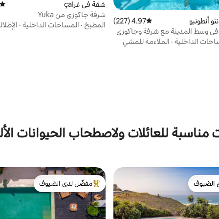
شقة في غراça
متوسط
شرفة جاكوزي من Yuka
و أنطونيو
4.97 (227)
متوسط التقييم 4.97 من 5، 227 مراجعات
المطبخ
·
المساحات الداخلية
·
الإطلال
في وسط المدينة مع شرفة وجاكوزي
احات الداخلية
·
الملاءمة للمشي
 مناسبة للعائلات ولاصطحاب الحيوانات الأل
 الضيوف
مفضّل لدى الضيوف
 الضيوف
من أبرز البيوت المفضّلة لدى الضيوف