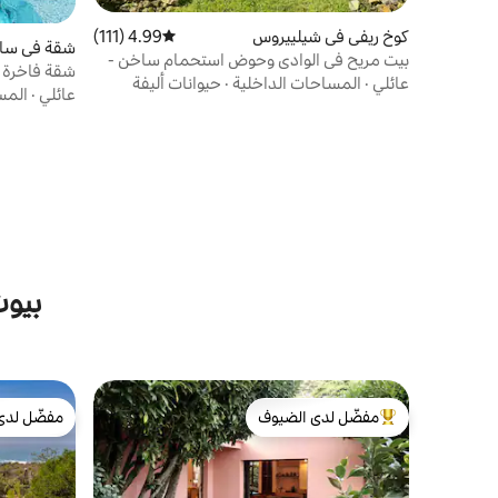
كوخ ريفي في شيلييروس
4.99 (111)
متوسط التقييم 4.99 من 5، 111 مراجعات
شقة في سانت
بيت مريح في الوادي وحوض استحمام ساخن -
شقة فاخرة 
كاساس ريو فيردي
عائلي
·
المساحات الداخلية
·
حيوانات أليفة
عائلي
·
المس
بيوت
مفضّل لدى الضيوف
مفضّل لدى
من أبرز البيوت المفضّلة لدى الضيوف
مفضّل لدى