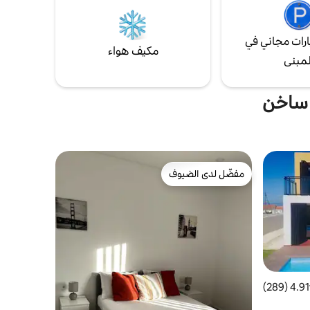
رات مجاني في
مكيف هواء
لمبنى
 ساخن
مفضّل لدى الضيوف
مفضّل لدى الضيوف
4.91 (289)
 التقييم 4.91 من 5، 289 مراجعات