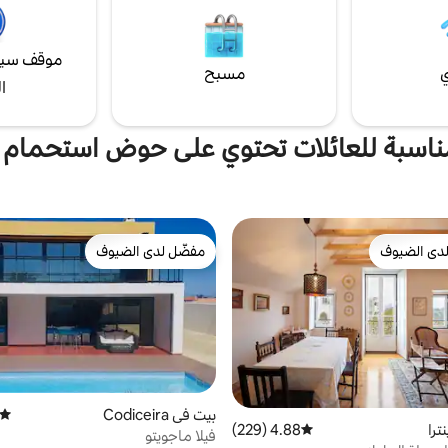
موقف سيا
ي
مسبح
ا
ناسبة للعائلات تحتوي على حوض استحمام
دى الضيوف
مفضّل لدى الضيوف
بيوت المفضّلة لدى الضيوف
مفضّل لدى الضيوف
بيت في Codiceira
متوسط
را
4.88 (229)
متوسط التقييم 4.88 من 5، 229 مراجعات
فيلا ماجويتو