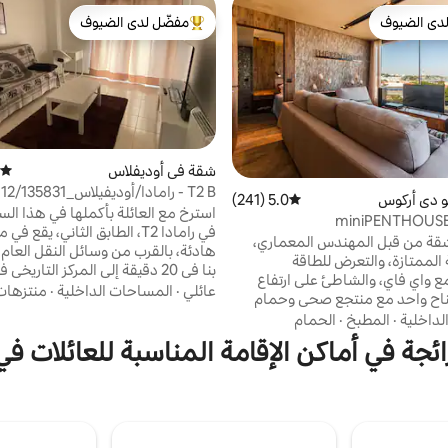
دى الضيوف
مفضّل لدى الضيوف
بيوت المفضّلة لدى الضيوف
من أبرز البيوت المفضّلة لدى الضيوف
شقة في أوديفلاس
متوسط
و دي أركوس
5.0 (241)
متوسط التقييم 5.0 من 5، 241 مراجعات
من المطار
استرخ مع العائلة بأكملها في هذا الس
في رامادا T2، الطابق الثاني، يقع ف
لشقة من قبل المهندس المعماري،
هادئة، بالقرب من وسائل النقل العام 
لممتازة، والتعرض للطاقة
بنا في 20 دقيقة إلى المركز التاريخ
 واي فاي، والشاطئ على ارتفاع
بالقرب من المركز الصحي والمستشف
عائلي
·
المساحات الداخلية
·
منتزهات
150 مترًا. جناح واحد مع منتجع صحي وحمام
اج بالروائح. جناح واحد مع تراس مع
لداخلية
·
المطبخ
·
الحمام
دقائق بالسيارة من أحد أكبر المراكز ال
البحر وشاشة عرض سينما. غرفة ذات
ائجة في أماكن الإقامة المناسبة للعائلات ف
أوروبا (UBBO)، وعلى بعد 
البحر ونهر وتراس، حيث يمكنك
بمنطقة جلوس وحفلة شواء مع شواية
بجانب تقاطع الطريق السريع للوصول 
لمطاوع. بالقرب من المطاعم
الاهتمام السياحي مثل كاسكايس وسي
سوبر ماركت ومحطة القطار. مكيف
ومافرا.
 مدفأة في جميع المناطق وتلفزيون