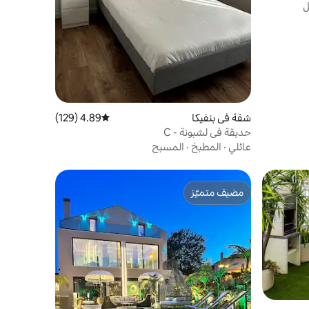
ل
شقة في بنفيكا
4.89 (129)
متوسط التقييم 4.89 من 5، 129 مراجعات
حديقة في لشبونة - C
عائلي
·
المطبخ
·
المسبح
مضيف متميّز
مضيف متميّز