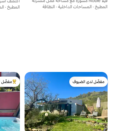
فيلا Noble مسوّرة مع مساحة عمل مشتركة
اكتشف أسرار
المطبخ
·
المساحات الداخلية
·
النظافة
المطبخ
·
الم
مفضّل لدى الضيوف
مفضّل ل
مفضّل لدى الضيوف
من أبرز ال