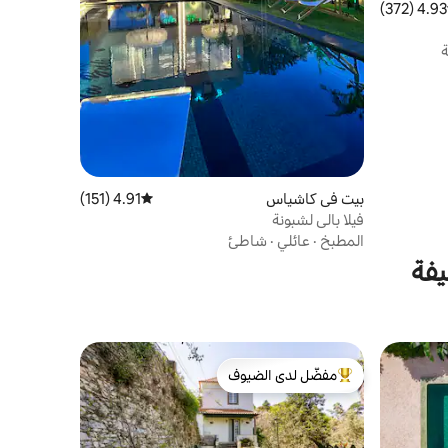
4.93 (372)
 التقييم 4.93 من 5، 372 مراجعات
ة
بيت في كاشياس
4.91 (151)
متوسط التقييم 4.91 من 5، 151 مراجعات
فيلا بالي لشبونة
المطبخ
·
عائلي
·
شاطئ
يفة
مفضّل لدى الضيوف
من أبرز البيوت المفضّلة لدى الضيوف