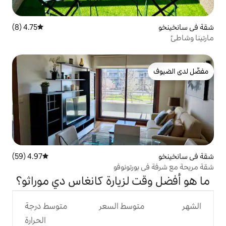
4.75 (8)
متوسط التقييم 4.75 من 5، 8 مراجعات
4.97 (59)
متوسط التقييم 4.97 من 5، 59 مراجعات
رتونوفو
لزيارة كانغاس دي موراثو؟
وسط السعر
متوسط درجة
الحرارة