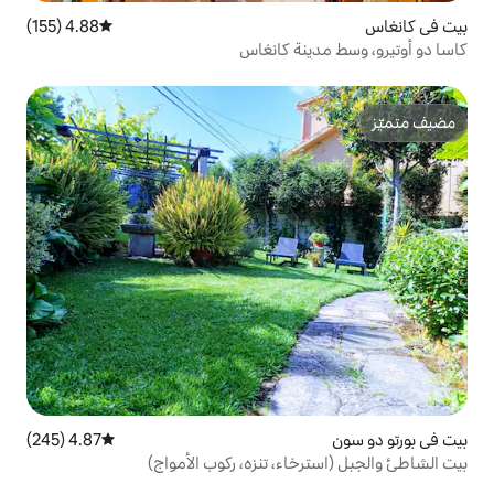
4.88 (155)
متوسط التقييم 4.88 من 5، 155 مراجعات
ة كانغاس
4.87 (245)
متوسط التقييم 4.87 من 5، 245 مراجعات
ء، تنزه، ركوب الأمواج)