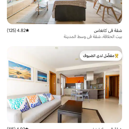
4.82 (125)
متوسط التقييم 4.82 من 5، 125 مراجعات
المدينة
لدى الضيوف