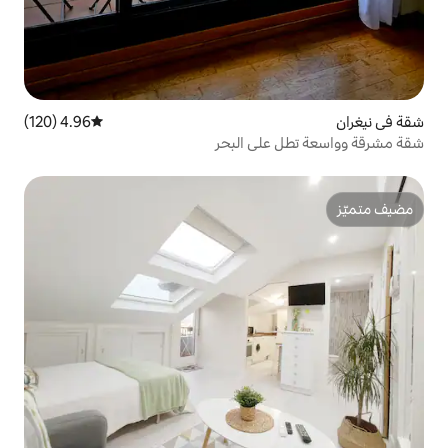
4.96 (120)
متوسط التقييم 4.96 من 5، 120 مراجعات
لى البحر