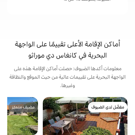
لأعلى تقييمًا على الواجهة
ي كانغاس دي موراثو
وف: حصلت أماكن الإقامة هذه على
ييمات عالية من حيث الموقع والنظافة
وغيرها.
ش
مضيف متميّز
إ
مضيف متميّز
خ
"
ا
ر
د