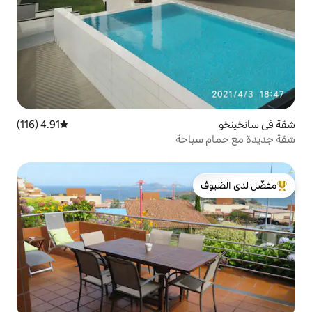
4.91 (116)
متوسط التقييم 4.91 من 5، 116 مراجعات
حة
لدى الضيوف