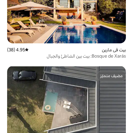
4.95 (38)
متوسط التقييم 4.95 من 5، 38 مراجعات