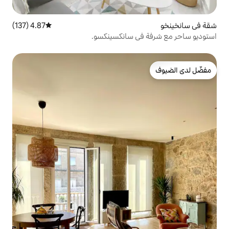
4.87 (137)
متوسط التقييم 4.87 من 5، 137 مراجعات
ي سانكسينكسو.