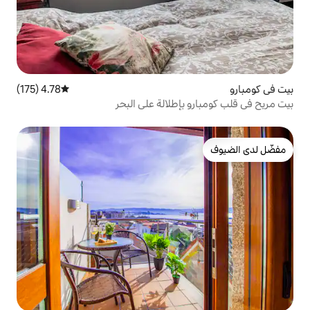
4.78 (175)
متوسط التقييم 4.78 من 5، 175 مراجعات
إطلالة على البحر