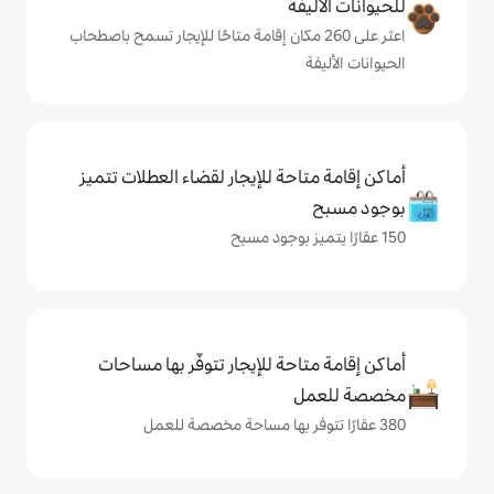
ة
على 260 مكان إقامة متاحًا للإيجار تسمح باصطحاب
حة للإيجار لقضاء العطلات تتميز
حة للإيجار تتوفّر بها مساحات