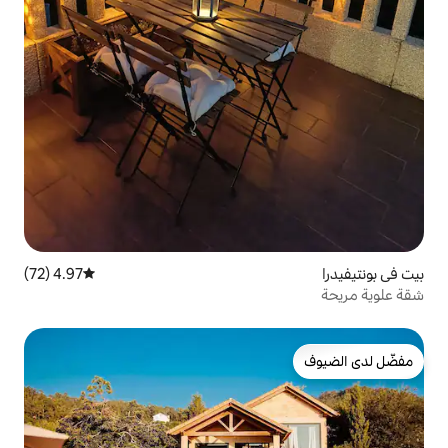
4.97 (72)
متوسط التقييم 4.97 من 5، 72 مراجعات