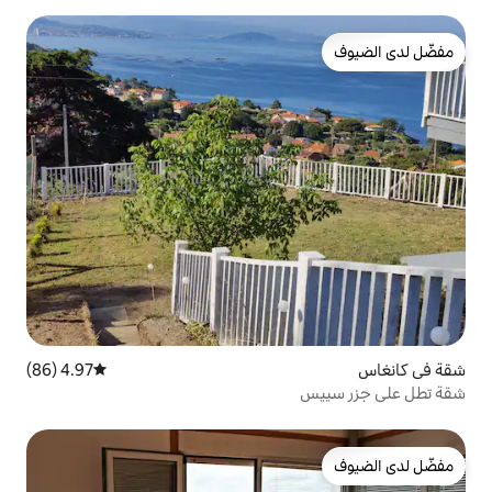
4.97 (86)
متوسط التقييم 4.97 من 5، 86 مراجعات