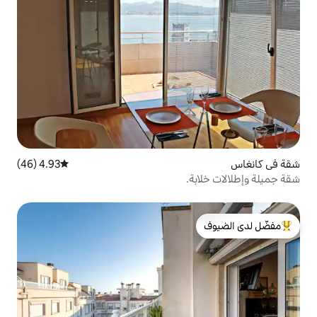
4.93 (46)
متوسط التقييم 4.93 من 5، 46 مراجعات
.
لدى الضيوف