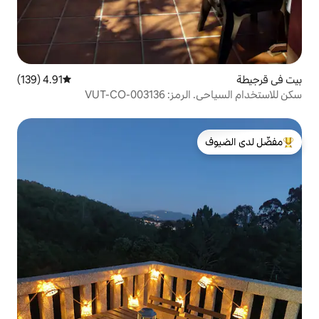
4.91 (139)
متوسط التقييم 4.91 من 5، 139 مراجعات
VUT-CO-0
لدى الضيوف