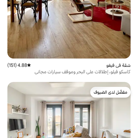
4.88 (151)
متوسط التقييم 4.88 من 5، 151 مراجعات
البحر وموقف سيارات مجاني