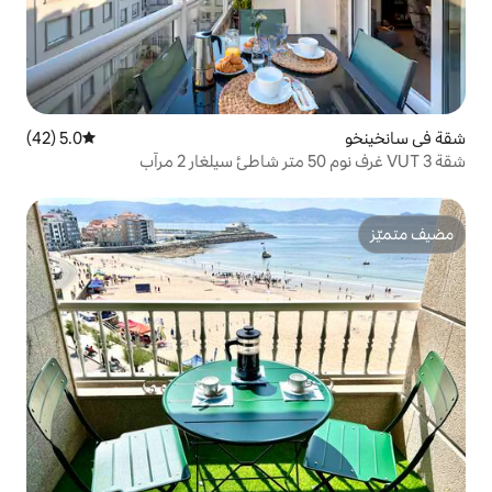
5.0 (42)
متوسط التقييم 5.0 من 5، 42 مراجعات