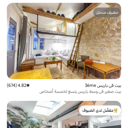
4.82 (674)
متوسط التقييم 4.82 من 5، 674 مراجعات
 يتسع لخمسة أشخاص
لدى الضيوف