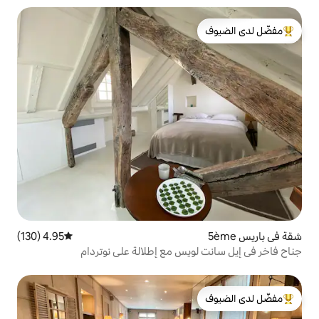
لدى الضيوف
4.95 (130)
متوسط التقييم 4.95 من 5، 130 مراجعات
يس مع إطلالة على نوتردام
لدى الضيوف