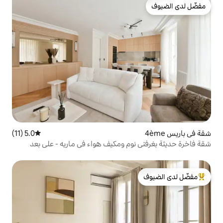
5.0 (11)
متوسط التقييم 5.0 من 5، 11 مراجعات
وم ومكيف هواء في ماريه - على بعد
لدى الضيوف