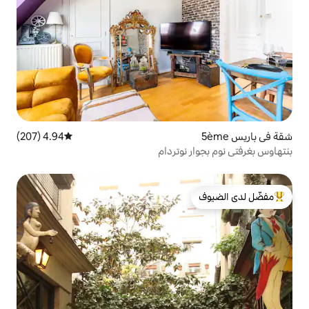
4.94 (207)
متوسط التقييم 4.94 من 5، 207 مراجعات
نوتردام
لدى الضيوف