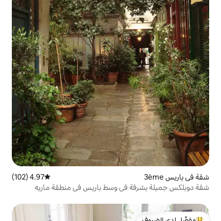
4.97 (102)
متوسط التقييم 4.97 من 5، 102 مراجعات
 في وسط باريس في منطقة ماريه