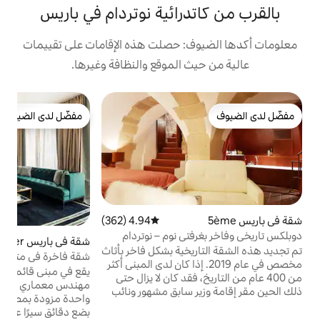
درائية نوتردام في باريس
: حصلت هذه الإقامات على تقييمات
 الموقع والنظافة وغيرها.
ش
مفضّل لدى الضيوف
ا
مفضّل لدى الضيوف
ا
ا
ا
ل
ا
ب
م
4.94 (362)
متوسط التقييم 4.94 من 5، 362 مراجعات
ا
تي نوم – نوتردام
شقة في باريس 1er
4.95 (168)
متوسط التقييم 4.95 من 5، 168 مراجعات
ا
يخية بشكل فاخر بأثاث
شقة فاخرة في متحف اللوفر في باريس III
ا
ي عام 2019. إذا كان لدى المبنى أكثر
يقع في مبنى قائم من القرن التاسع عشر، صمم
ال
، فقد كان لا يزال حتى
مهندس معماري مشهور شقة فاخرة بغرفة نوم
 سابق مشهور ونائب
واحدة مزودة بمصعد، في موقع مثالي على بُعد
 الذي عاش أيضًا على
بضع دقائق سيرًا على الأقدام من متحف اللوفر
شارع صغير، هادئ ولكن