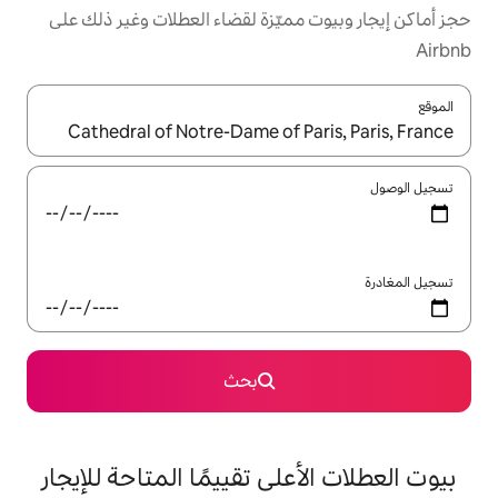
مميّزة لقضاء العطلات وغير ذلك على
ل باستخدام السهمين لأعلى ولأسفل أو استكشف عن طريق اللمس أو السحب.
بحث
على تقييمًا المتاحة للإيجار