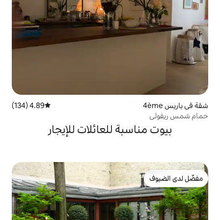
4.89 (134)
متوسط التقييم 4.89 من 5، 134 مراجعات
بة للعائلات للإيجار