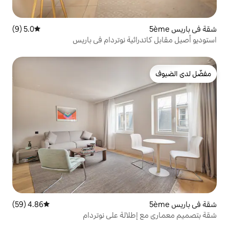
5.0 (9)
متوسط التقييم 5.0 من 5، 9 مراجعات
ئية نوتردام في باريس
4.86 (59)
متوسط التقييم 4.86 من 5، 59 مراجعات
لالة على نوتردام