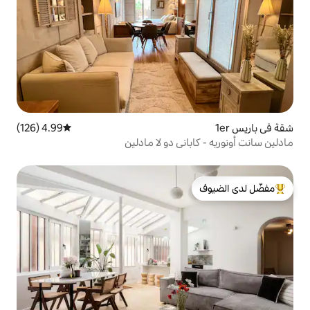
4.99 (126)
متوسط التقييم 4.99 من 5، 126 مراجعات
ني دو لا مادلين
لدى الضيوف