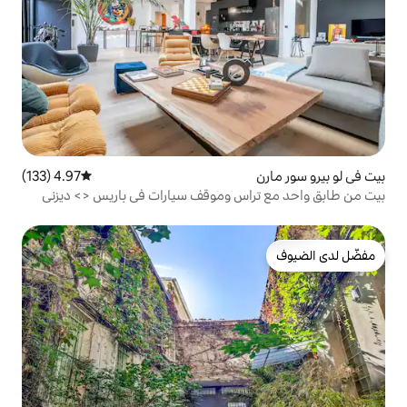
4.97 (133)
متوسط التقييم 4.97 من 5، 133 مراجعات
س وموقف سيارات في باريس <> ديزني