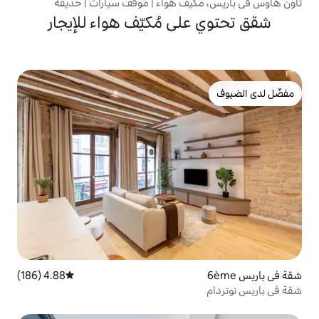
ف هواء | موقف سيارات | حديقة
ى مُكيّف هواء للإيجار
4.88 (186)
متوسط التقييم 4.88 من 5، 186 مراجعات