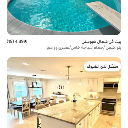
4.89 (19)
متوسط التقييم 4.89 من 5، 19 مراجعات
خاص/عصري وواسع