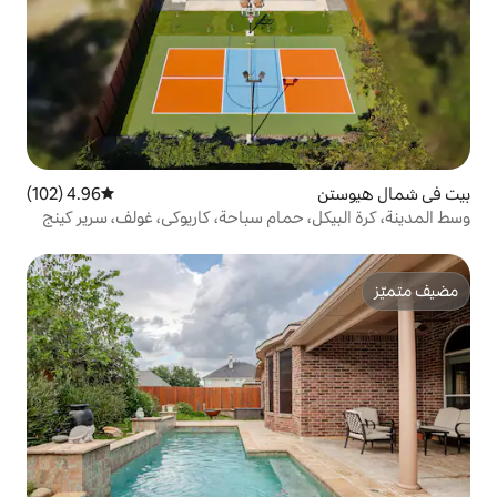
4.96 (102)
متوسط التقييم 4.96 من 5، 102 مراجعات
حمام سباحة، كاريوكي، غولف، سرير كينج