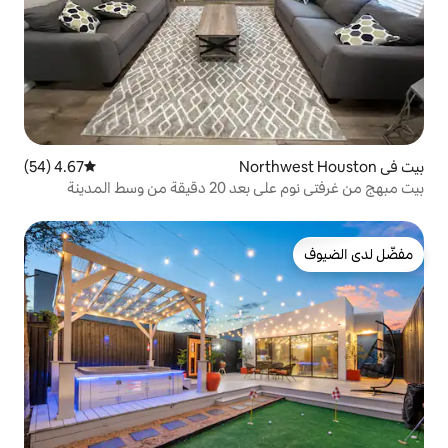
4.67 (54)
متوسط التقييم 4.67 من 5، 54 مراجعات
 وسط المدينة