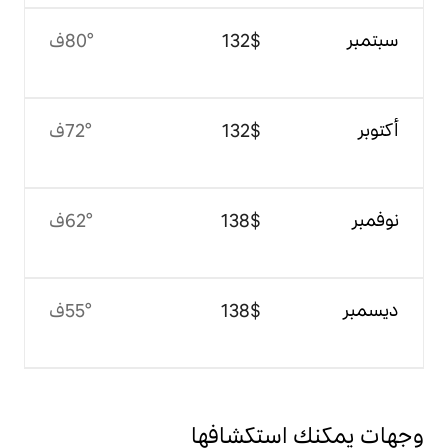
$‏132
80°ف
$‏132
72°ف
$‏138
62°ف
$‏138
55°ف
تكشافها