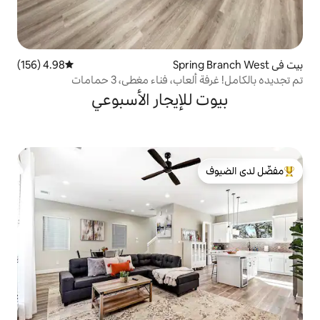
4.98 (156)
متوسط التقييم 4.98 من 5، 156 مراجعات
 فناء مغطى، 3 حمامات
لإيجار الأسبوعي
لدى الضيوف