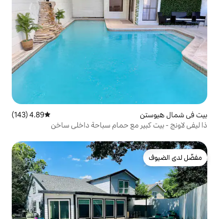
4.89 (143)
متوسط التقييم 4.89 من 5، 143 مراجعات
 مع حمام سباحة داخلي ساخن