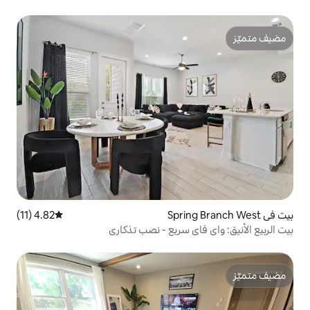
4.82 (11)
متوسط التقييم 4.82 من 5، 11 مراجعات
 سريع - نصب تذكاري