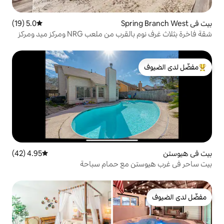
5.0 (19)
متوسط التقييم 5.0 من 5، 19 مراجعات
شقة فاخرة بثلاث غرف نوم بالقرب من ملعب NRG ومركز ميد ومركز
لدى الضيوف
4.95 (42)
متوسط التقييم 4.95 من 5، 42 مراجعات
ن مع حمام سباحة