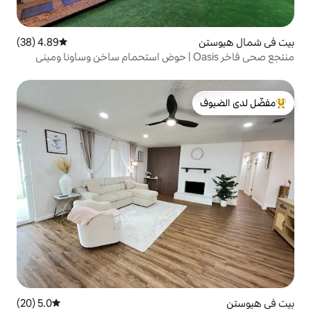
4.89 (38)
متوسط التقييم 4.89 من 5، 38 مراجعات
تجع صحي فاخر Oasis | حوض استحمام ساخن وساونا وميني
لدى الضيوف
5.0 (20)
متوسط التقييم 5.0 من 5، 20 مراجعات