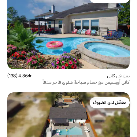
4.86 (138)
متوسط التقييم 4.86 من 5، 138 مراجعات
احة شتوي فاخر مدفأ