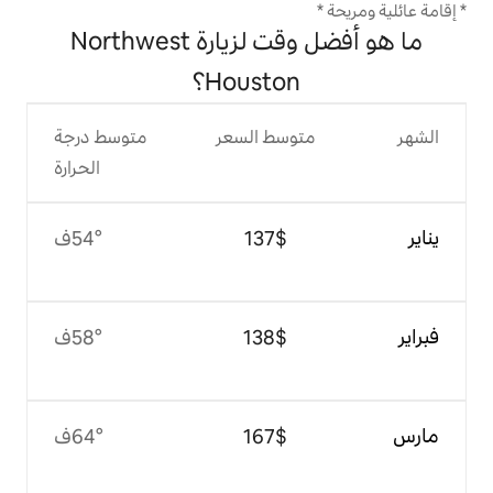
ما هو أفضل وقت لزيارة Northwest
Housto؟
وسط السعر
متوسط درجة
الحرارة
$‏137
54°ف
$‏138
58°ف
$‏167
64°ف