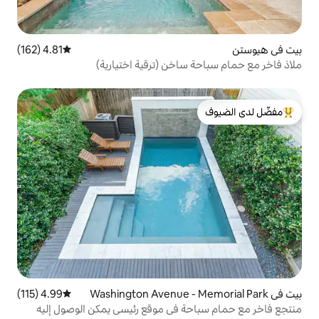
4.81 (162)
متوسط التقييم 4.81 من 5، 162 مراجعات
ساخن (ترقية اختيارية)
لدى الضيوف
4.99 (115)
متوسط التقييم 4.99 من 5، 115 مراجعات
ة في موقع رئيسي يمكن الوصول إليه