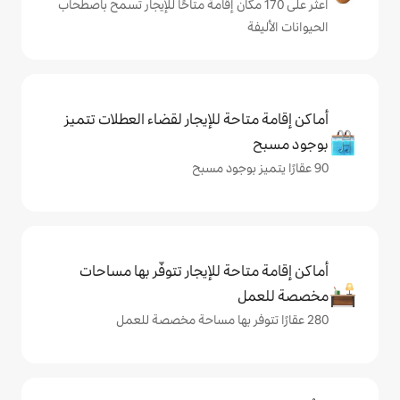
لى 170 مكان إقامة متاحًا للإيجار تسمح باصطحاب
حة للإيجار لقضاء العطلات تتميز
حة للإيجار تتوفّر بها مساحات