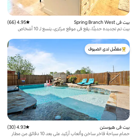
4.95 (66)
متوسط التقييم 4.95 من 5، 66 مراجعات
موقع مركزي، يتسع لـ 10 أشخاص
لدى الضيوف
4.93 (30)
متوسط التقييم 4.93 من 5، 30 مراجعات
حمام سباحة فاخر ساخن وألعاب أركيد على بعد 10 دقائق من مطار