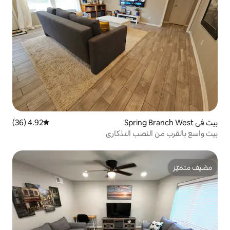
4.92 (36)
متوسط التقييم 4.92 من 5، 36 مراجعات
 التذكاري