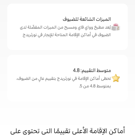
ة للضيوف
اي ومسبح من الميزات المفضّلة لدى
لإقامة المتاحة للإيجار في نورثريدج
4
ة في نورثريدج بتقييم عالٍ من الضيوف،
على تقييمًا التي تحتوي على