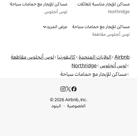
لات
مساكن للإيجار مع حمامات سباحة
لوس أنجلوس
سباحة
عرض المزيد
دة
كاليفورنيا
لوس أنجلوس مقاطعة
Nort
امات سباحة
© 2026 Airbnb, I
خصوصية
البنود