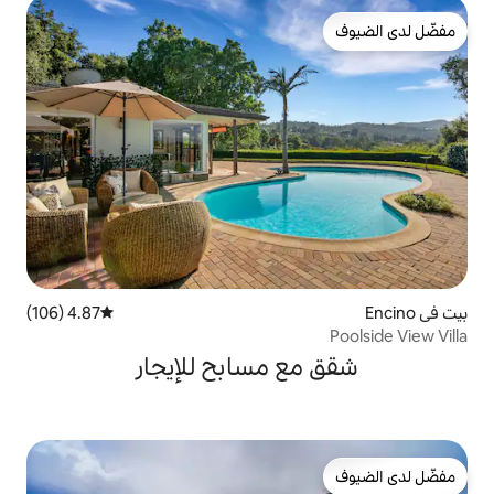
4.87 (106)
متوسط التقييم 4.87 من 5، 106 مراجعات
 مسابح للإيجار