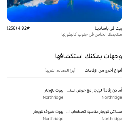
4.92 (258)
متوسط التقييم 4.92 من 5، 258 مراجعات
ليفورنيا
تكشافها
أبرز المعالم القريبة
أماكن إقامة للإيجار مع حوض استحمام ساخن
بيوت للإيجار
Northridge
مساكن للإيجار مناسبة لاصطحاب الحيوانات الأليفة
بيوت ضيوف للإيجار
Northridge