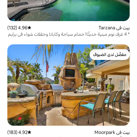
4.96 (132)
متوسط التقييم 4.96 من 5، 132 مراجعات
ا! حمام سباحة وكابانا وحفلات شواء في برايم
4.92 (183)
متوسط التقييم 4.92 من 5، 183 مراجعات