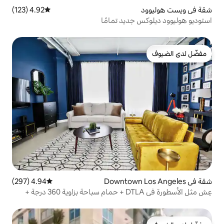
4.92 (123)
متوسط التقييم 4.92 من 5، 123 مراجعات
ديد تمامًا
4.94 (297)
متوسط التقييم 4.94 من 5، 297 مراجعات
عِش مثل الأسطورة في DTLA + حمام سباحة بزاوية 360 درجة +