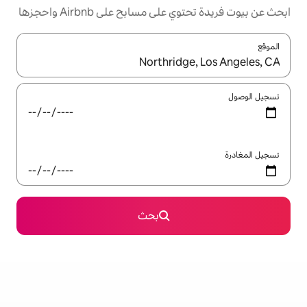
مسابح على Airbnb واحجزها
ل باستخدام السهمين لأعلى ولأسفل أو استكشف عن طريق اللمس أو السحب.
بحث