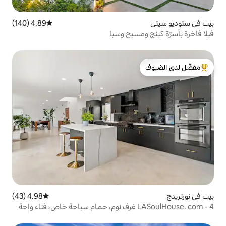
4.89 (140)
متوسط التقييم 4.89 من 5، 140 مراجعات
سبح وسبا
لدى الضيوف
4.98 (43)
متوسط التقييم 4.98 من 5، 43 مراجعات