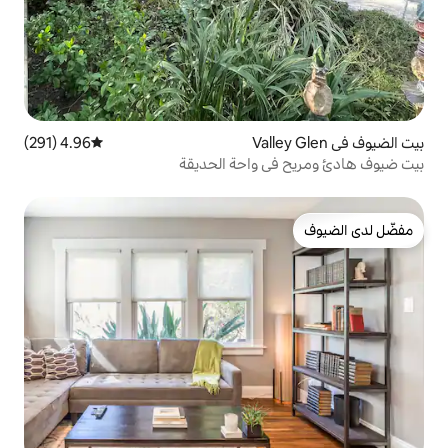
4.96 (291)
متوسط التقييم 4.96 من 5، 291 مراجعات
 واحة الحديقة