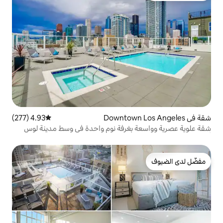
4.93 (277)
متوسط التقييم 4.93 من 5، 277 مراجعات
بغرفة نوم واحدة في وسط مدينة لوس
جاني