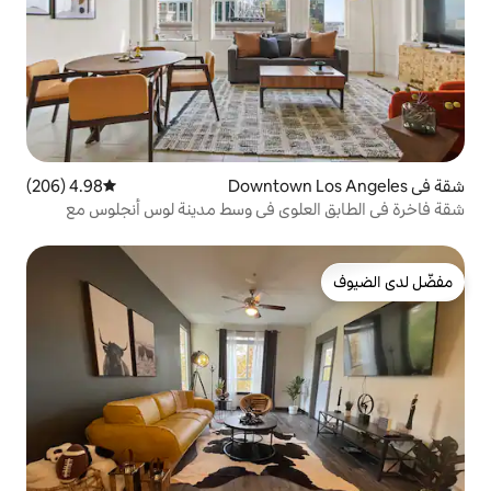
4.98 (206)
متوسط التقييم 4.98 من 5، 206 مراجعات
لوي في وسط مدينة لوس أنجلوس مع
ات مجاني*