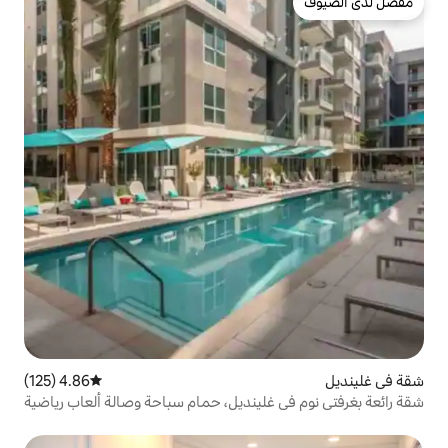
4.86 (125)
متوسط التقييم 4.86 من 5، 125 مراجعات
غلينديل، حمام سباحة وصالة ألعاب رياضية