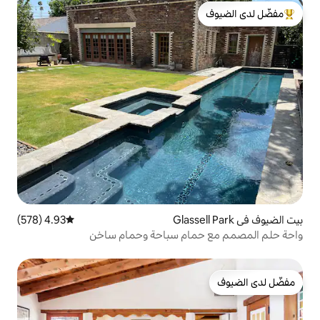
لدى الضيوف
4.93 (578)
متوسط التقييم 4.93 من 5، 578 مراجعات
ام سباحة وحمام ساخن