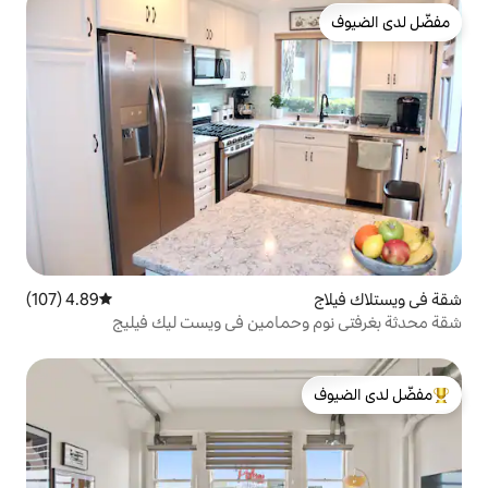
4.89 (107)
متوسط التقييم 4.89 من 5، 107 مراجعات
حمامين في ويست ليك فيليج
لدى الضيوف