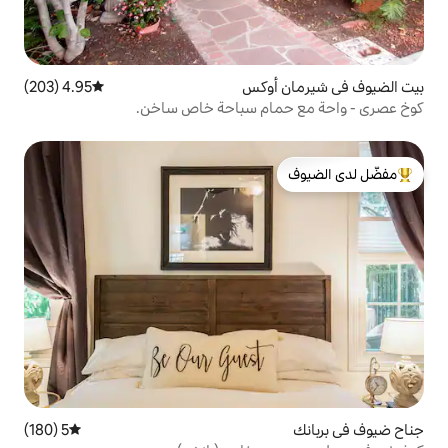
أوكس
4.95 (203)
متوسط التقييم 4.95 من 5، 203 مراجعات
ام سباحة خاص ساخن.
لدى الضيوف
5 (180)
متوسط التقييم 5 من 5، 180 مراجعات