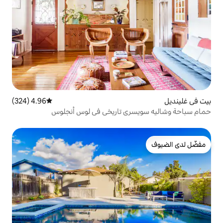
4.96 (324)
متوسط التقييم 4.96 من 5، 324 مراجعات
ري تاريخي في لوس أنجلوس