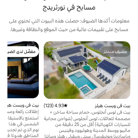
ح في نورثريدج
: حصلت هذه البيوت التي تحتوي على
ية من حيث الموقع والنظافة وغيرها.
ب
مفضّل لدى الضيوف
مفضّل لدى الضيوف
م
غ
ا
م
و
ا
بيت في ويست هيلز
4.98 (130)
متوسط التقييم 4.98 من 5، 130 مراجعات
4.93 (123)
متوسط التقييم 4.93 من 5، 123 مراجعات
إطلالات رائعة ومسبح في منتجع Lux
ام سباحة ساخن +
ح
، بالقرب من ماليبو
استمتع بالاستيقاظ على منظر خلاب لشروق
مصممة للعائلات، لوس أنجلوس (شواحن مجانية
الشمس في هذا البيت الفاخر المكون من 5 غرف
للسيارات الكهربائية) أقل من 25 دقيقة من
نوم الذي تم تجديده حديثًا، والذي يقع في أكثر
ليوود وفينيس
ش
المناطق هدوءًا في ويست هيلز. يأتي مع حمام
 وبيفرلي هيلز وسانتا