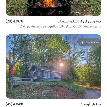
مالية
4.96 (28)
متوسط التقييم 4.96 من 5، 28 مراجعات
لينك ، بالقرب من حديقة بون إيكو!
4.84 (45)
متوسط التقييم 4.84 من 5، 45 مراجعات