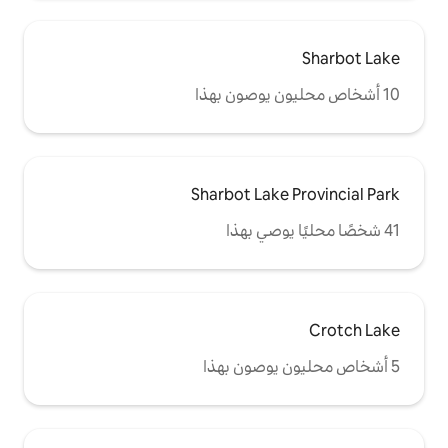
Sharbot La