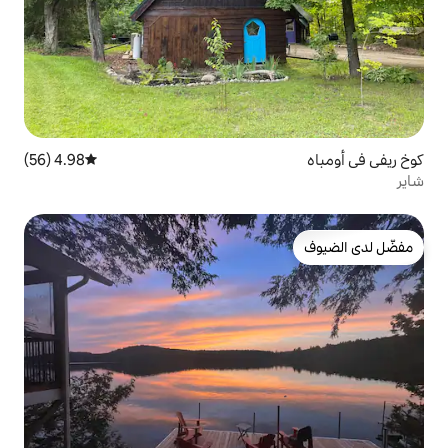
4.98 (56)
متوسط التقييم 4.98 من 5، 56 مراجعات