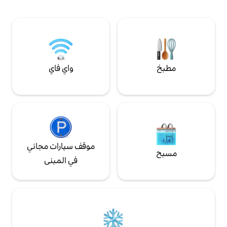
 وخاص، استرخ
ع إلى وجودك معنا!
ك مساحة لأكثر من
وما إلى ذلك.
واي فاي
موقف سيارات مجاني
في المبنى