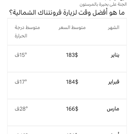
زيارة فرونتناك الشمالية؟
وسط السعر
متوسط درجة
الحرارة
$‏183
15°ف
$‏184
17°ف
$‏166
28°ف