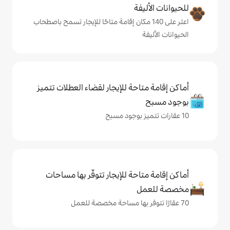
ة
لى 140 مكان إقامة متاحًا للإيجار تسمح باصطحاب
حة للإيجار لقضاء العطلات تتميز
حة للإيجار تتوفّر بها مساحات