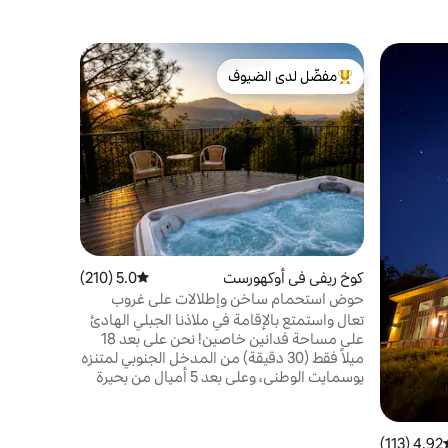
بيت صغير ف
مفضّل لدى الضيوف
مفضّل 
كوخ مانزانيت
من أبرز البيوت المفضّلة لدى الضيوف
من أبرز ا
استمتع بالط
مجهزًا مع م
كوخ ريفي في أوكهورست
5.0 (210)
متوسط التقييم 5.0 من 5، 210 مراجعات
الخارجية مث
أو لعب ملعب 
حوض استحمام ساخن وإطلالات على غروب
الشمس والجبل بالقرب من يوسمايت
تعال واستمتع بالإقامة في ملاذنا الجبلي الهادئ
على مساحة فدانين خاصين! نحن على بعد 18
ميلاً فقط (30 دقيقة) من المدخل الجنوبي لمتنزه
يوسمايت الوطني، وعلى بعد 5 أميال من بحيرة
باس الجميلة، وعلى بعد ميلين فقط من وسط
مدينة أوكهيرست للتسوق وتناول الطعام والترفيه.
اقضِ اليوم في استكشاف مسارات يوسمايت
4.92 (113)
سط التقييم 4.92 من 5، 113 مراجعات