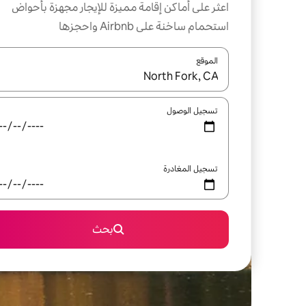
اعثر على أماكن إقامة مميزة للإيجار مجهزة بأحواض
استحمام ساخنة على Airbnb واحجزها
الموقع
عند توفر النتائج، انتقل باستخدام السهمين لأعلى ولأسف
تسجيل الوصول
تسجيل المغادرة
بحث