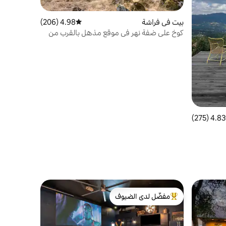
بيت في فراشة
4.98 (206)
متوسط التقييم 4.98 من 5، 206 مراجعات
كوخ على ضفة نهر في موقع مذهل بالقرب من
يوسمايت.
4.83 (275)
 التقييم 4.83 من 5، 275 مراجعات
مفضّل لدى الضيوف
من أبرز البيوت المفضّلة لدى الضيوف