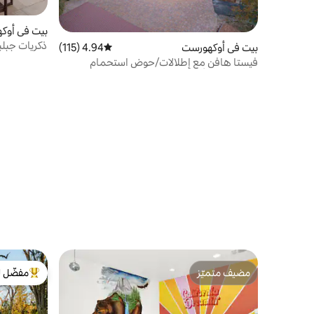
بيت في أوك
ذكريات جبل
بيت في أوكهورست
4.94 (115)
متوسط التقييم 4.94 من 5، 115 مراجعات
• سيارة كهربائية • 16 ميل 
فيستا هافن مع إطلالات/حوض استحمام
ساخن/غرفة ألعاب/غولف!
مضيف متميّز
مفضّل ل
مضيف متميّز
من أبرز ال