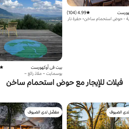
هورست
4.99 (104)
متوسط التقييم 4.99 من 5، 104 مراجعات
ية - حوض استحمام ساخن• حفرة نار
- حديقة مسيجة
بيت في أوكهورست
متوسط
يوسمايت ~ ملاذ رائع ~
فيلات للإيجار مع حوض استحمام ساخن
دى الضيوف
مفضّل لدى الضيوف
بيوت المفضّلة لدى الضيوف
مفضّل لدى الضيوف