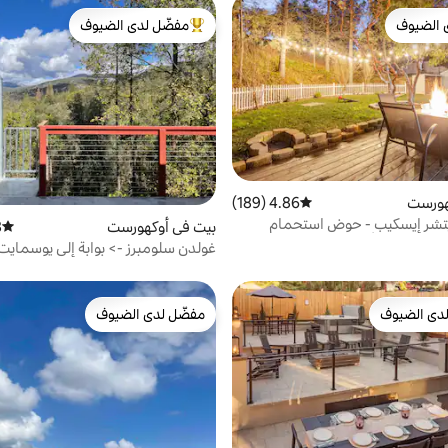
 الضيوف
مفضّل لدى الضيوف
 الضيوف
من أبرز البيوت المفضّلة لدى الضيوف
هورست
4.86 (189)
متوسط التقييم 4.86 من 5، 189 مراجعات
تشر إيسكيب - حوض استحمام
بيت في أوكهورست
)
متوسط 
 نار - غرفة ألعاب
غولدن سلومبرز -> بوابة إلى يوسمايت
دى الضيوف
مفضّل لدى الضيوف
بيوت المفضّلة لدى الضيوف
مفضّل لدى الضيوف