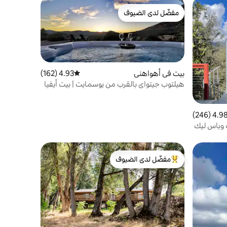
مفضّل لدى الضيوف
مفضّل لدى الضيوف
بيت في أهواهني
4.93 (162)
متوسط التقييم 4.93 من 5، 162 مراجعات
هيلتوب جيتواي بالقرب من يوسمايت | بيت أيفيا
4.98 (246
التقييم 4.98 من 5، 246 مراجعات
 وباس ليك
مفضّل لدى الضيوف
من أبرز البيوت المفضّلة لدى الضيوف