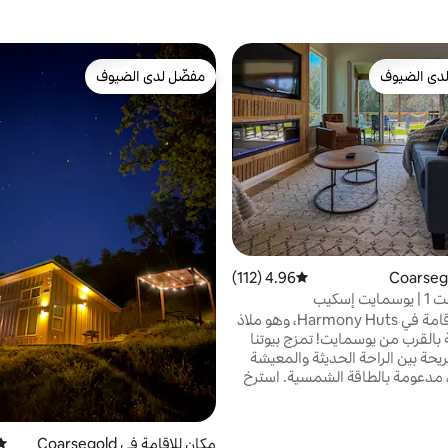
دى الضيوف
مفضّل لدى الضيوف
بيوت المفضّلة لدى الضيوف
مفضّل لدى الضيوف
4.96 (112)
متوسط التقييم 4.96 من 5، 112 مراجعات
 إسكيب
استمتع بالإقامة في Harmony Huts، وهو ملاذ
 بالقرب من يوسمايت! تمزج بيوتنا
ريحة بين الراحة الحديثة والمعيشة
 مدعومة بالطاقة الشمسية. استرخ
 واستمتع بمشاهدة النجوم في الليل
ي على الأرجوحة الشبكية، وانغمس
ستحمام الساخن واستمتع بعطلة
مكان للإقامة في Coarsegold
متو