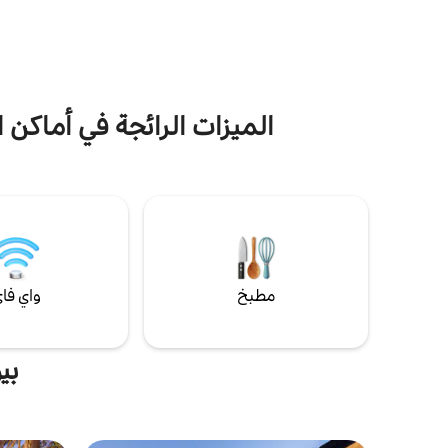
ثم استمتع في المنتجع الصحي، أو استمع إلى
هادئة. على 
قائمة الأغاني المفضلة لديك، أو العب لعبة
يوسمايت وبا
الكورن هول. هل أنت مع العائلة؟ لدينا كرسي
المثالي للم
مرتفع وسرير وأواني طعام مناسبة للأطفال. يتم
عن عطلة روم
حجز التواريخ بسرعة. احجز إقامتك اليوم!
Huts تقدم لك ملاذًا منعشًا
الميزات الرائجة في أماكن 
مطبخ
واي فا
بي