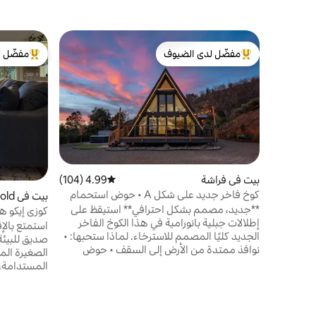
مفضّل لدى الضيوف
مفضّل ل
من أبرز البيوت المفضّلة لدى الضيوف
من أبرز ال
بيت في فراشة
4.99 (104)
متوسط التقييم 4.99 من 5، 104 مراجعات
كوخ فاخر جديد على شكل A • حوض استحمام
بيت في Coarsegold
ساخن + إطلالات
**جديد، مصمم بشكل احترافي** استيقظ على
كوزي إيكو هت 1 | يوسمايت
إطلالات جبلية بانورامية في هذا الكوخ الفاخر
الجديد كليًا المصمم للاسترخاء. لماذا ستحبها: •
صديق للبيئة
نوافذ ممتدة من الأرض إلى السقف • حوض
الصغيرة الم
استحمام ساخن يتسع لستة أشخاص تحت
المستدامة،
النجوم • شاحن للمركبات الكهربائية • موقد نار
في الطبيعة،
خارجي وشواية وقهوة • نظام صوت Sonos
وأنت مستلق
وألعاب الطاولة استكشف يوسمايت خلال النهار،
في حوض الا