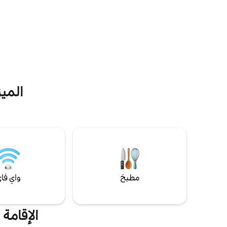
ss center.
فيشرمانز وارف وساحة الاتحاد ومدينة الصين
tic Italian
ونورث بيتش وغيرها من الأماكن المفضلة في
tails. With
سان فرانسيسكو. مسكننا الفريد في سان
side valet
فرانسيسكو على التل الروسي مناسب للعديد من
en Lodging
المتاجر والمحلات المثيرة للاهتمام القريبة. يقع
rs timeless
نظام التلفريك التاريخي في سان فرانسيسكو على
 comfort.
بعد نصف مربع سكني فقط. مكان الإقامة خاص
جدًا مع مدخل منفصل وسطح خاص. بما أننا
خلف مبنى آخر، فهناك القليل جدًا من ضجيج
الميز
الشارع. الأمر أشبه بالتواجد في الريف في وسط
سان فرانسيسكو. يوجد سرير بحجم كوين وسرير
أريكة أيضًا ولكنها تكلفة إضافية. ثلاثة أشخاص،
سريران يضيفان $ 15 في الليلة، شخصان سريران
إضافة $ 7.50 في الليلة. أعيش في العقار لذلك
عادة ما أكون متاحًا عبر الهاتف أو الرسائل
النصية. في الوقت الحالي، لا يوجد تفاعل شخصي
يقع البيت في حي انتقائي مع سكان من جميع
الأعمار. يقع على بعد 1/2 مربع سكني من
مطبخ
واي فا
التلفريك وعلى بعد 2.5 بناية من شارع بولك
الشهير، الذي يقدم مجموعة من المطاعم
والمتاجر العرقية. يقع على مسافة قريبة سيرًا على
الأقدام من الشاطئ الشمالي ومدينة الصين.
الإقامة
الحي المالي النابض بالحياة قريب أيضًا من هنا.