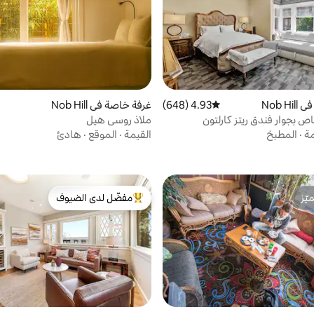
Nob H
4.93 (648)
متوسط التقييم 4.93 من 5، 648 مراجعات
غرفة خاصة في Nob Hill
ملاذ روسي هيل
مة
·
المطبخ
القيمة
·
الموقع
·
هادئ
ّز
مفضّل لدى الضيوف
ّز
من أبرز البيوت المفضّلة لدى الضيوف