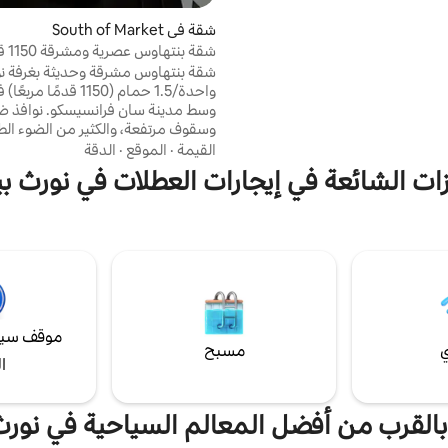
24-hour state-of-the-art fitne
Dine at Tratto, serving rus
شقة في South of Market
dishes and craft cock
شقة ب
concierge service, curb
موقف سيارات
شقة بنتهاوس مشرقة وحديثة بغرفة ن
parking, and California Gre
واحدة/1.5 حمام (1150 قدمًا 
certification, The Marker pai
وسط مدينة سان فرانسيسكو. نوافذ 
charm with contemporary
وسقوف مرتفعة، والكثير من الضوء الط
القيمة
·
الموقع
·
الدقة
بوصة في غرفة النوم، وليالي مشاهدة ا
ات الشائعة في إيجارات العطلات في نورث 
ومكتب منزلي. يمكنك المشي إلى مل
وحدائق ييربا بوينا وساحة الاتحاد و هو
وأفضل المطاعم. يشمل موقف سيارا
آمن! الطابق العلوي، لا يوجد مصعد -
صعود الدرج للاستمتاع بالإطلالة والضو
موقف سيا
ي
مسبح
ا
 بالقرب من أفضل المعالم السياحية في نور