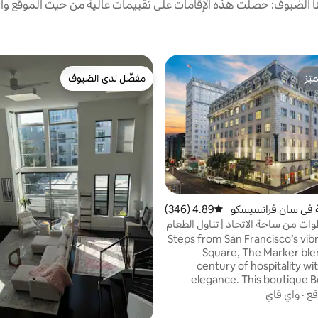
الضيوف: حصلت هذه الإقامات على تقييمات عالية من حيث الموقع وال
ّز
مفضّل لدى الضيوف
ّز
مفضّل لدى الضيوف
ة في سان فرانسيسكو
4.89 (346)
متوسط التقييم 4.89 من 5، 346 مراجعات
ات من ساحة الاتحاد | تناول الطعام
 صالة ألعاب رياضية
Steps from San Francisco’s vib
Square, The Marker ble
century of hospitality w
elegance. This boutique 
hotel offers curated amenities
قع
·
واي فاي
water bottles, FloWater stat