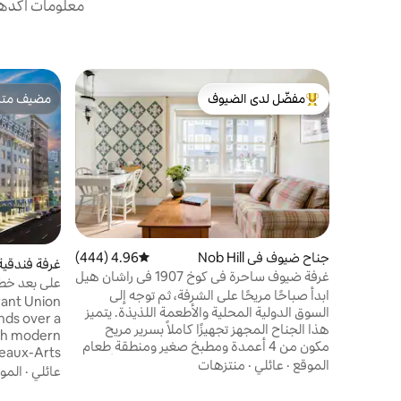
معلومات أكدها 
مفضّل لدى الضيوف
مضيف متمي
من أبرز البيوت المفضّلة لدى الضيوف
مضيف متمي
جناح ضيوف في Nob Hill
4.96 (444)
متوسط التقييم 4.96 من 5، 444 مراجعات
غرفة فندقي
غرفة ضيوف ساحرة في كوخ 1907 في راشان هيل
على بعد خطو
ابدأ صباحًا مريحًا على الشرفة، ثم توجه إلى
في الموقع +
rant Union
السوق الدولية المحلية والأطعمة اللذيذة. يتميز
nds over a
هذا الجناح المجهز تجهيزًا كاملاً بسرير مريح
ith modern
مكون من 4 أعمدة ومطبخ صغير ومنطقة طعام
Beaux-Arts
ساحرة. إنها كل وسائل الراحة المنزلية مع أجواء
الموقع
·
عائلي
·
منتزهات
 like PATH
عائلي
·
المو
من القرن العشرين. يوفر كوخ آني أماكن إقامة
ions, and a
ساحرة على مسافة قريبة سيرًا على الأقدام من