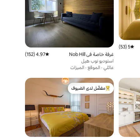
5 (53)
متوسط التقييم 5 من 5، 53 مراجعات
غرفة خاصة في Nob Hill
4.97 (152)
متوسط التقييم 4.97 من 5، 152 مراجعات
استوديو نوب هيل
عائلي
·
الموقع
·
الميزات
مفضّل لدى الضيوف
من أبرز البيوت المفضّلة لدى الضيوف