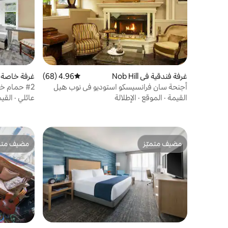
غرفة فندقية في Nob Hill
4.96 (68)
متوسط التقييم 4.96 من 5، 68 مراجعات
غرفة خاصة في ill
أجنحة سان فرانسيسكو استوديو في نوب هيل
#2 حمام خاص بجوار فندق ريتز كارلتون
القيمة
·
الموقع
·
الإطلالة
عائلي
·
القي
مضيف متميّز
مضيف متمي
مضيف متميّز
مضيف متمي