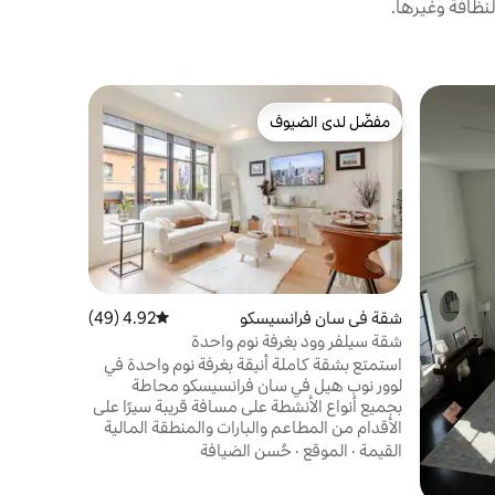
نظافة وغيرها.
شقة في مدي
مفضّل لدى الضيوف
مفضّل 
مفضّل لدى الضيوف
من أبرز ا
سوساليتو
شقة عائمة 
المياه. است
وراحة. اس
الملكي المر
البجع العرض
الموقع
·
عا
فريدة ومثال
تتوقف على 
شقة في سان فرانسيسكو
4.92 (49)
متوسط التقييم 4.92 من 5، 49 مراجعات
سوسيليتو و
شقة سيلفر وود بغرفة نوم واحدة
استمتع بشقة كاملة أنيقة بغرفة نوم واحدة في
عن هذه الش
لوور نوب هيل في سان فرانسيسكو محاطة
العائمة!
بجميع أنواع الأنشطة على مسافة قريبة سيرًا على
الأقدام من المطاعم والبارات والمنطقة المالية
ومراكز التسوق والعديد من الأنشطة الأخرى في
القيمة
·
الموقع
·
حُسن الضيافة
هذه الشقة الجديدة ذات الموقع المركزي.
استكشف المدينة، واحتفل بالمناسبات الخاصة،