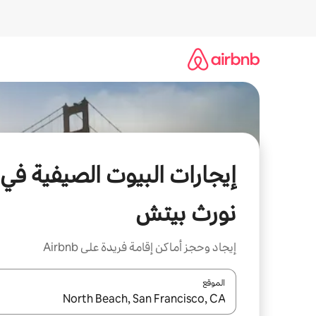
خطى
لى
لمحتوى
إيجارات البيوت الصيفية في
نورث بيتش
إيجاد وحجز أماكن إقامة فريدة على Airbnb
الموقع
عند توفر النتائج، انتقل باستخدام السهمين لأعلى ولأسف