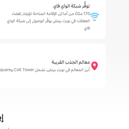
توفُّر شبكة الواي فاي
170 مكانًا من أماكن الإقامة المتاحة للإيجار لقضاء
العطلات في نورث بيتش يوفّر الوصول إلى شبكة الواي
فاي
معالم الجذب القريبة
أبرز المعالم في نورث بيتش، تشمل Coit Tower وWashington Square وSan Francisco Art Institute
إي