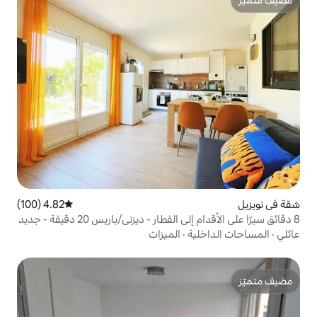
4.82 (100)
متوسط التقييم 4.82 من 5، 100 مراجعات
8 دقائق سيرًا على الأقدام إلى القطار - ديزني/باريس 20 دقيقة - جديد
ة
·
الميزات