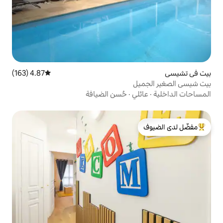
4.87 (163)
متوسط التقييم 4.87 من 5، 163 مراجعات
ي
·
حُسن الضيافة
لدى الضيوف