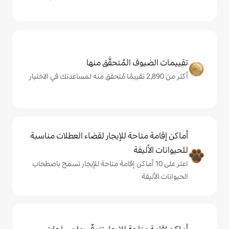
المُتحقَّق منها
حة للإيجار لقضاء العطلات مناسبة
ة
ى 10 أماكن إقامة متاحة للإيجار تسمح باصطحاب