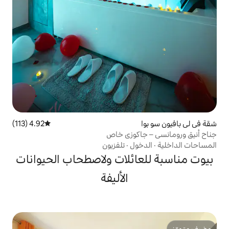
4.92 (113)
متوسط التقييم 4.92 من 5، 113 مراجعات
اكوزي خاص
ول
·
تلفزيون
ائلات ولاصطحاب الحيوانات
الأليفة