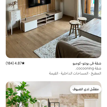
4.87 (184)
متوسط التقييم 4.87 من 5، 184 مراجعات
ية
·
القيمة