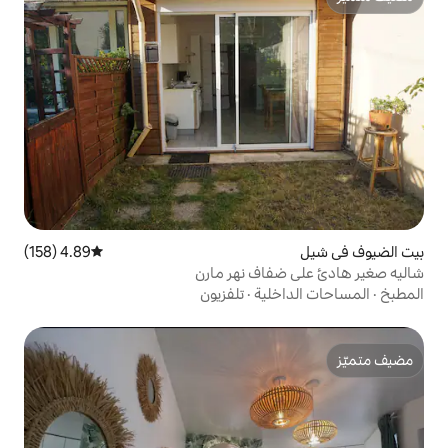
4.89 (158)
متوسط التقييم 4.89 من 5، 158 مراجعات
اف نهر مارن
ية
·
تلفزيون