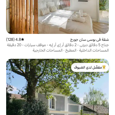
4.8 (128)
متوسط التقييم 4.8 من 5، 128 مراجعات
جناح 5 دقائق ديزني - 2 دقائق آر إي آر إيه - موقف سيارات - 20 دقيقة
بخ
·
المساحات الخارجية
لدى الضيوف