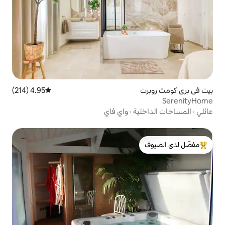
4.95 (214)
متوسط التقييم 4.95 من 5، 214 مراجعات
ة
·
واي فاي
لدى الضيوف