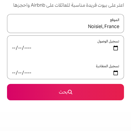
ئلات على Airbnb واحجزها
ل باستخدام السهمين لأعلى ولأسفل أو استكشف عن طريق اللمس أو السحب.
بحث