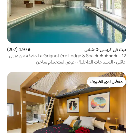
4.97 (207)
متوسط التقييم 4.97 من 5، 207 مراجعات
La Grignotière Lodge & Spa ★★★★★ - 12 دقيقة من ديزني
ة
·
حوض استحمام ساخن