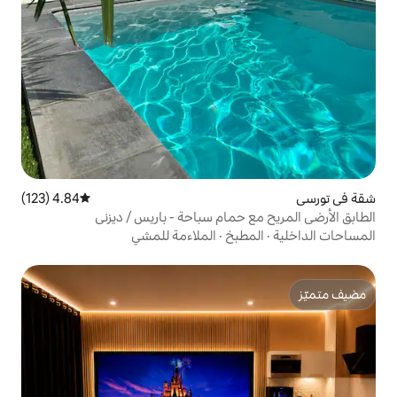
4.84 (123)
متوسط التقييم 4.84 من 5، 123 مراجعات
حمام سباحة - باريس / ديزني
بخ
·
الملاءمة للمشي