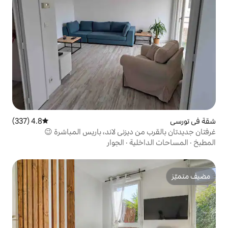
4.8 (337)
متوسط التقييم 4.8 من 5، 337 مراجعات
ديزني لاند، باريس المباشرة 😉
ية
·
الجوار