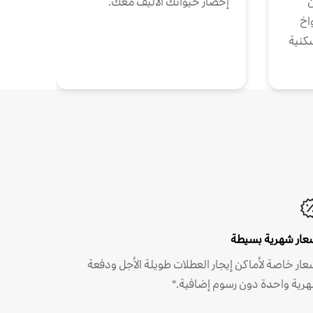
ن
إحضار حيوانك الأليف معك.
واخ
كنية
عار شهرية بسيطة
عار خاصة لأماكن إيجار العطلات طويلة الأجل ودفعة
رية واحدة دون رسوم إضافية.*