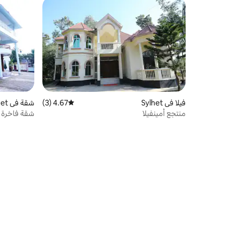
فيلا في Sylhet
4.67 (3)
متوسط التقييم 4.67 من 5، 3 مراجعات
شقة في Sylhet
منتجع أمينفيلا
شقة فاخرة 5 نجوم في سيلهيت