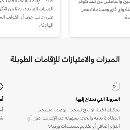
أماكن الإقامة هذه بالعديد م
ين والعاملين عن بُعد تتوفر
الميزات الفريدة، بدءًا من الأك
كة واي فاي ومساحات عمل
على جانب جرف أو القوارب الس
ة.
الهادئة.
الميزات والامتيازات للإقامات الطويلة
المرونة التي تحتاج إليها
أس
يمكنك اختيار تواريخ تسجيل الوصول وتسجيل
أس
المغادرة بدقة والحجز بسهولة عبر الإنترنت، دون أي
شه
التزام إضافي أو تقديم مستندات ورقية.*