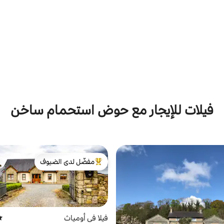
فيلات للإيجار مع حوض استحمام ساخن
مفضّل لدى الضيوف
من أبرز البيوت المفضّلة لدى الضيوف
فيلا في أومياث
مت