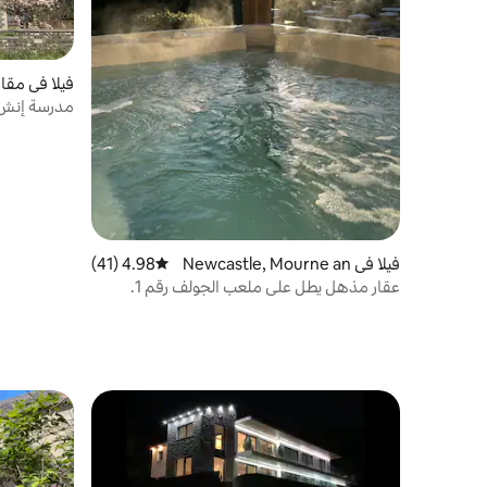
فيلا في مقا
مدرسة إنش 
وغرفة ديسك
فيلا في Newcastle, Mourne an
4.98 (41)
متوسط التقييم 4.98 من 5، 41 مراجعات
d Down
عقار مذهل يطل على ملعب الجولف رقم 1.