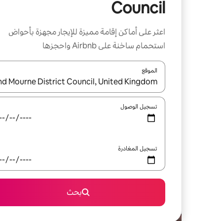
Council
اعثر على أماكن إقامة مميزة للإيجار مجهزة بأحواض
استحمام ساخنة على Airbnb واحجزها
الموقع
عند توفر النتائج، انتقل باستخدام السهمين لأعلى ولأسف
تسجيل الوصول
تسجيل المغادرة
بحث