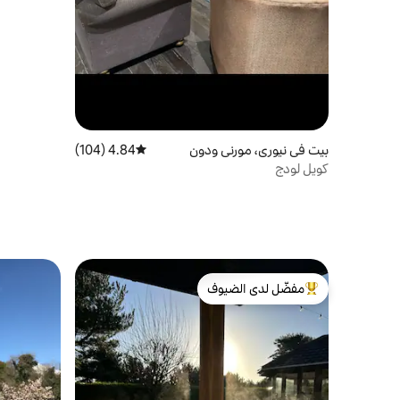
بيت في نيوري، مورني ودون
4.84 (104)
متوسط التقييم 4.84 من 5، 104 مراجعات
كويل لودج
مفضّل لدى الضيوف
من أبرز البيوت المفضّلة لدى الضيوف