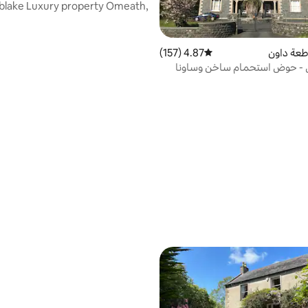
blake Luxury property Omeath,
Carlingford
طعة داون
4.87 (157)
متوسط التقييم 4.87 من 5، 157 مراجعات
- حوض استحمام ساخن وساونا
و/سينما