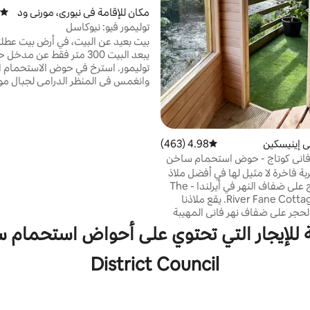
مكان للإقامة في نيوري، مورني ود
متوسط
ون
توليمور فيو: نيوكاسل
بيت بعيد عن البيت، في أرض بيت عطلتنا
يبعد البيت 300 متر فقط عن مد
توليمور. استرخ في حوض الاستحما
الداخل، استرخ أمام موقد حرق الخشب
تبعد بلدة نيوكاسل النابضة بالحياة، م
من المتاجر والمقاهي والحانات والم
من 5 دقائق بالسيارة. أماكن ال
ي إينيسكين
4.98 (463)
متوسط التقييم 4.98 من 5، 463 مراجعات
القريبة هي مورلو بيتش وحديقة غابة ك
 فاني كوتاج - حوض استحمام ساخن
والعديد من مسارات المشي والتنزه و
غطس
بة فاخرة لا مثيل لها في أفضل ملاذ
الدراجات.
خاص للأزواج على ضفاف النهر في أيرلندا - The
River Fane Cottage Retreat. يقع ملاذنا
لحجر على ضفاف نهر فاني المهيبة
وناهان، ويقدم مزيجًا من السحر
حة العصرية. استمتع بالاسترخاء في
مخصصة وحوض الاستحمام الساخن
District Council
البارد، وكلها تغذيها مياه الينابيع
ع طاقة النهر تغمر كل لحظة من
لق ذكريات لا تُنسى. رحلتك
في انتظارك!