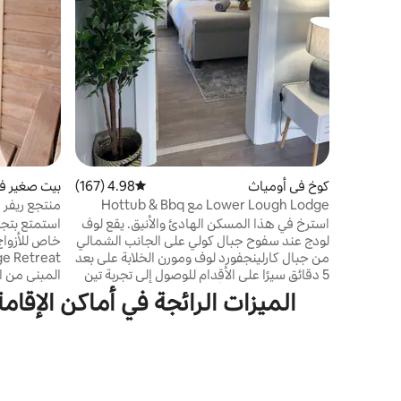
كوخ في أومياث
4.98 (167)
متوسط التقييم 4.98 من 5، 167 مراجعات
بيت صغير ف
Lower Lough Lodge مع Hottub & Bbq
منتجع ريفر
~ ساونا ~ 
استرخ في هذا المسكن الهادئ والأنيق. يقع لوف
استمتع بتجر
لودج عند سفوح جبال كولي على الجانب الشمالي
من جبال كارلينجفورد لوف ومورن الخلابة على بعد
5 دقائق سيرًا على الأقدام للوصول إلى تجربة تين
المبني من ا
و5 دقائق سيرًا على الأقدام للوصول إلى طريق
في مقاطعة م
أوميث/كارلينجفورد الأخضر. غرفة نوم واحدة
الريفي والرا
تتسع لـ 4 أشخاص مع سرير أريكة في غرفة
الساونا ال
المعيشة، وغرفة نوم وغرفة معيشة/منطقة
ومسبح الغطس 
لتناول الطعام خارج الشرفة للاستمتاع بإقامة
الطبيعية. د
مريحة مع حوض استحمام ساخن ومناظر خلابة
إقامتك، وتخ
للشواء في أجواء هادئة
الرومانسية 