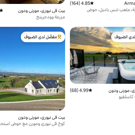
4.85 (164)
متوسط التقييم 4.85 من 5، 164 مراجعات
غابة، ملعب تنس باديل، حوض
بيت في نيوري، مورني ودون
متوس
اخن، مسارات للمشي
مزرعة وودجرينج
دى الضيوف
مفضّل لدى الضيوف
بيوت المفضّلة لدى الضيوف
من أبرز البيوت المفضّلة لدى الضيوف
ي، مورني ودون
4.99 (68)
متوسط التقييم 4.99 من 5، 68 مراجعات
 كاسلفيو
بيت في نيوري، مورني ودون
كوخ في نيوري ومورن مع حوض استح