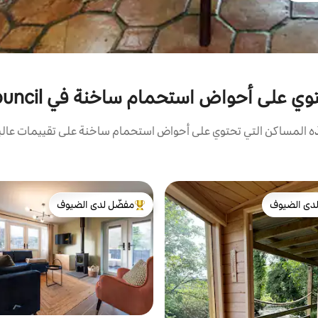
 استحمام ساخنة في Newry and Mourne District Council
المساكن التي تحتوي على أحواض استحمام ساخنة على تقييمات عالية 
دى الضيوف
مفضّل لدى الضيوف
بيوت المفضّلة لدى الضيوف
من أبرز البيوت المفضّلة لدى الضيوف