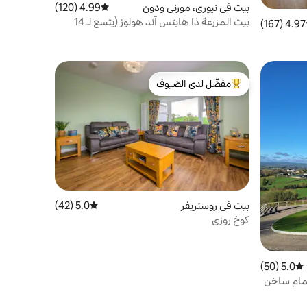
بيت في نيوري، مورني ودون
4.99 (120)
متوسط التقييم 4.99 من 5، 120 مراجعات
بيت المزرعة ذا هايتس آند هولوز (يتسع لـ 14
4.97 (167)
ط التقييم 4.97 من 5، 167 مراجعات
شخصًا) سول،
مفضّل لدى الضيوف
من أبرز البيوت المفضّلة لدى الضيوف
بيت في روستريفر
5.0 (42)
متوسط التقييم 5.0 من 5، 42 مراجعات
كوخ روزي
5.0 (50)
متوسط التقييم 5.0 من 5، 50 مراجعات
مام ساخن