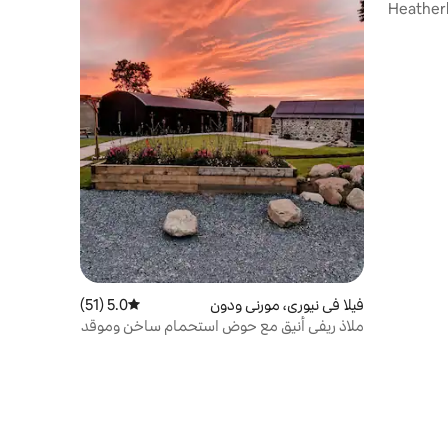
Heather
فيلا في نيوري، مورني ودون
5.0 (51)
متوسط التقييم 5.0 من 5، 51 مراجعات
ملاذ ريفي أنيق مع حوض استحمام ساخن وموقد
نار خارجي