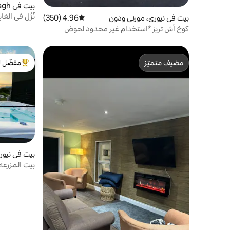
بيت في Armagh
نُزُل في ال
بيت في نيوري، مورني ودون
4.96 (350)
متوسط التقييم 4.96 من 5، 350 مراجعات
استحمام س
كوخ أش تريز *استخدام غير محدود لحوض
الاستحمام الساخن في منتجع بالم الصحي*
مضيف متميّز
مفضّل ل
مضيف متميّز
من أبرز ال
بيت في نيور
بيت المزرعة