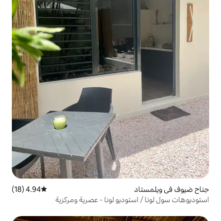
4.94 (18)
متوسط التقييم 4.94 من 5، 18 مراجعات
وديو لونا - عصرية ومركزية