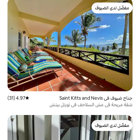
4.97 (31)
متوسط التقييم 4.97 من 5، 31 مراجعات
ف في تورتل بيتش