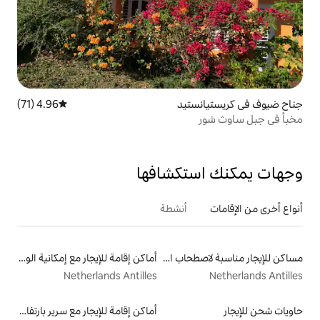
تيد
4.96 (71)
متوسط التقييم 4.96 من 5، 71 مراجعات
تكشافها
أنشطة
مساكن للإيجار مناسبة لاصطحاب الحيوانات الأليفة
أماكن إقامة للإيجار مع إمكانية الوصول إلى الشاطئ
Netherlands Antilles
أماكن إقامة للإيجار مع سرير بارتفاع مناسب يراعي سهولة الوصول