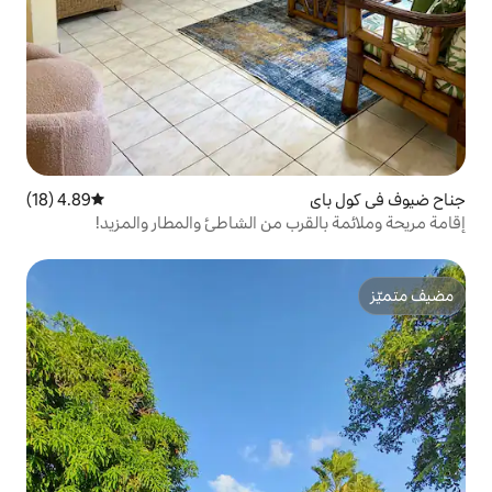
4.89 (18)
متوسط التقييم 4.89 من 5، 18 مراجعات
رب من الشاطئ والمطار والمزيد!