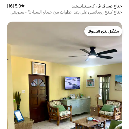
تيد
5.0 (16)
متوسط التقييم 5.0 من 5، 16 مراجعات
عد خطوات من حمام السباحة - سيرينتي