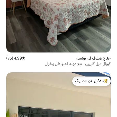
4.99 (75)
متوسط التقييم 4.99 من 5، 75 مراجعات
د احتياطي وخزان
لدى الضيوف