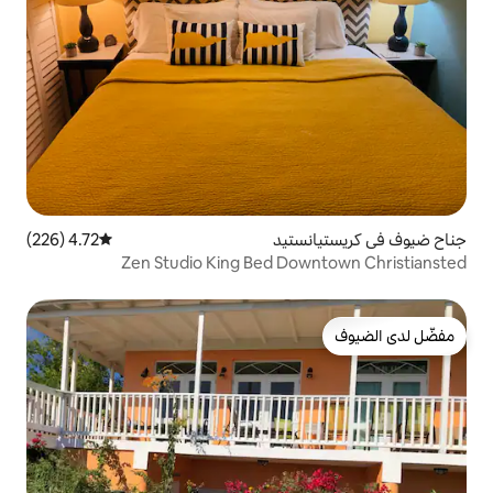
تيد
4.72 (226)
متوسط التقييم 4.72 من 5، 226 مراجعات
Zen Studio King Bed D