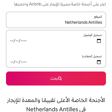
ار على Airbnb واحجزها
ل باستخدام السهمين لأعلى ولأسفل أو استكشف عن طريق اللمس أو السحب.
بحث
على تقييمًا والمعدة للإيجار