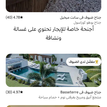
يل
4.78 (40)
متوسط التقييم 4.78 من 5، 40 مراجعات
إيجار تحتوي على غسالة
ونشافة
لدى الضيوف
4.97 (30)
متوسط التقييم 4.97 من 5، 30 مراجعات
نوم + حمام سباحة