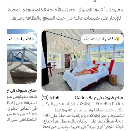
: حصلت الأجنحة الخاصة هذه المعدة
الية من حيث الموقع والنظافة وغيرها.
ج
مفضّل لدى الضيوف
ج
لدى الضيوف
مفضّل لدى الضيوف
ا
ل
ا
ق
جناح ضيوف في Cupecoy
4.92 (136)
متوسط التقييم 4.92 من 5، 136 مراجعات
شقة بنتهاوس علوية مع مسبح لا متناهي وتراس
5.0 (13)
متوسط التقييم 5.0 من 5، 13 مراجعات
ا
بإطلالة بانورامية
استيقظ على إطلالة بانورامية رائعة على البحيرة
 - إطلالات بانورامية على البركان
في الطابق العلوي، وقم بتجديد شباب جسمك
ن نوعه وهادئ
مع غطس منعش في حمام السباحة الخاص
للاسترخاء مع إطلالات بانورامية مذهلة على 180
اللامتناهي على السطح مع قهوة أو مشروب
درجة شرقًا/غربًا على البركان والمحيط. نشأ جناح
استوائي. يمكنك التنزه لمدة 10 دقائق إلى
 جزيرة نيفيس من نمط
شاطئ خليج موليت الشهير والاستيلاء على بعض