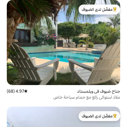
لدى الضيوف
4.97 (68)
متوسط التقييم 4.97 من 5، 68 مراجعات
ام سباحة خاص
لدى الضيوف