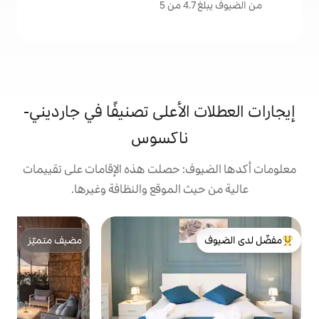
الأعلى تصنيفًا في جارديني-
ناكسوس
: حصلت هذه الإقامات على تقييمات
 الموقع والنظافة وغيرها.
بي
مضيف متميّز
ج
لدى الضيوف
مضيف متميّز
إ
ل
أ