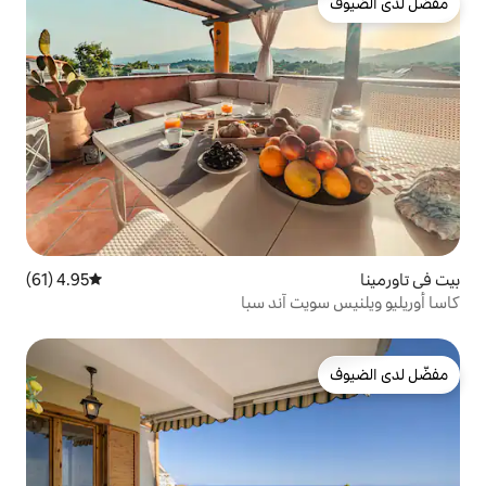
4.95 (61)
متوسط التقييم 4.95 من 5، 61 مراجعات
آند سبا