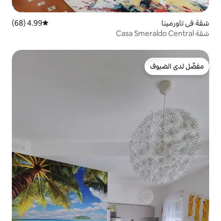
4.99 (68)
متوسط التقييم 4.99 من 5، 68 مراجعات