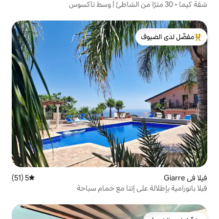
لدى الضيوف
5 (51)
متوسط التقييم 5 من 5، 51 مراجعات
 إتنا مع حمام سباحة