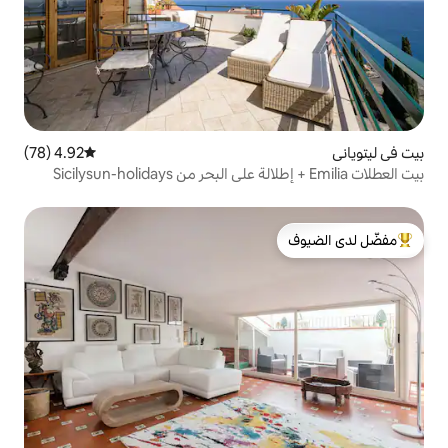
4.92 (78)
متوسط التقييم 4.92 من 5، 78 مراجعات
لدى الضيوف