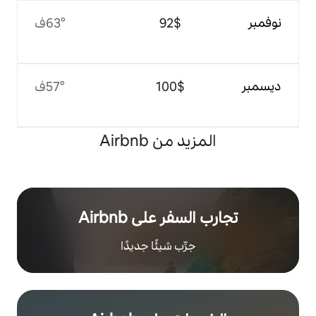
$‏92
63°ف
$‏100
57°ف
 من Airbnb
ر على Airbnb
رِّب شيئًا جديدًا