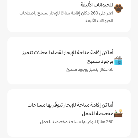
ة
على 260 مكان إقامة متاحًا للإيجار تسمح باصطحاب
حة للإيجار لقضاء العطلات تتميز
حة للإيجار تتوفّر بها مساحات