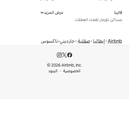
عرض المزيد
ت
جارديني-ناكسوس
© 2026 Airbnb, I
خصوصية
البنود