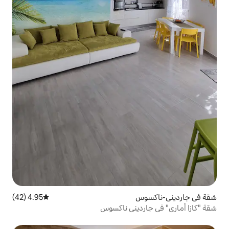
4.95 (42)
متوسط التقييم 4.95 من 5، 42 مراجعات
ديني ناكسوس