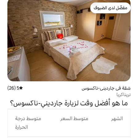
5 (26)
متوسط التقييم 5 من 5، 26 مراجعات
 لزيارة جارديني-ناكسوس؟
وسط السعر
متوسط درجة
الحرارة