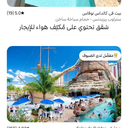
5.0 (19)
متوسط التقييم 5.0 من 5، 19 مراجعات
سباحة ساخن
ى مُكيّف هواء للإيجار
لدى الضيوف