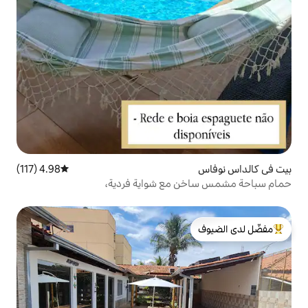
4.98 (117)
متوسط التقييم 4.98 من 5، 117 مراجعات
مع شواية فردية،
لدى الضيوف