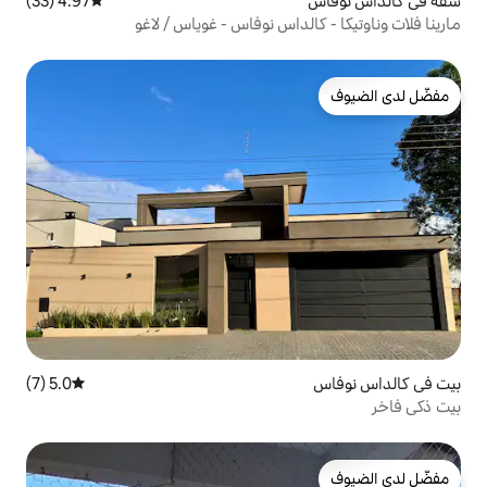
4.97 (33)
متوسط التقييم 4.97 من 5، 33 مراجعات
داس نوفاس - غوياس / لاغو
5.0 (7)
متوسط التقييم 5.0 من 5، 7 مراجعات