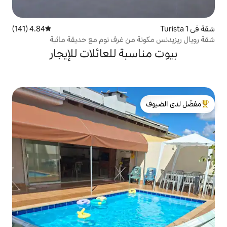
4.84 (141)
متوسط التقييم 4.84 من 5، 141 مراجعات
 من غرف نوم مع حديقة مائية
بة للعائلات للإيجار
لدى الضيوف