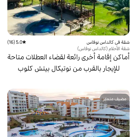
5.0 (16)
متوسط التقييم 5.0 من 5، 16 مراجعات
س)
 رائعة لقضاء العطلات متاحة
ب من نوتيكال بيتش كلوب