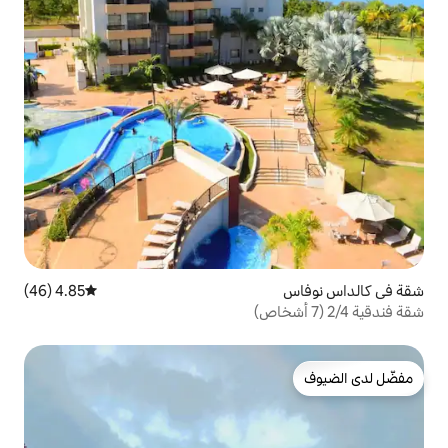
4.85 (46)
متوسط التقييم 4.85 من 5، 46 مراجعات