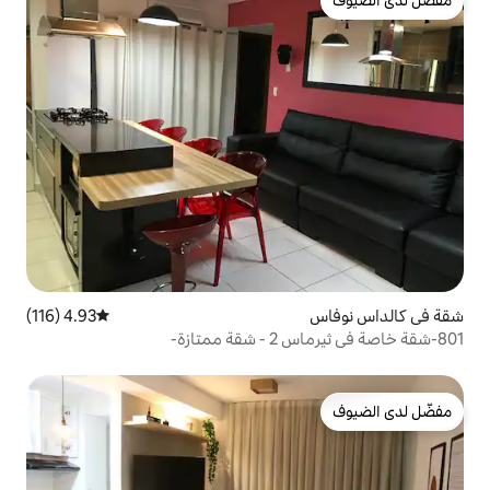
4.93 (116)
متوسط التقييم 4.93 من 5، 116 مراجعات