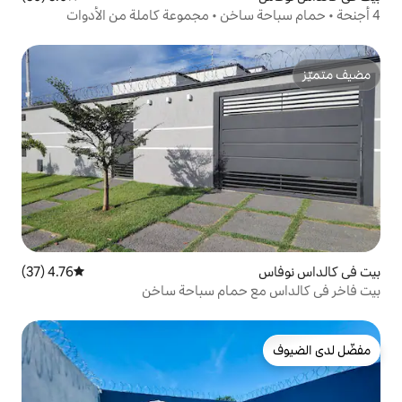
4.76 (37)
متوسط التقييم 4.76 من 5، 37 مراجعات
حمام سباحة ساخن