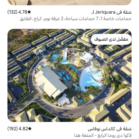
4.78 (132)
متوسط التقييم 4.78 من 5، 132 مراجعات
حمامات خاصة 1، 7 حمامات سباحة، 2 غرفة نوم، كراج، الطابق
4.82 (192)
متوسط التقييم 4.82 من 5، 192 مراجعات
ة هنا