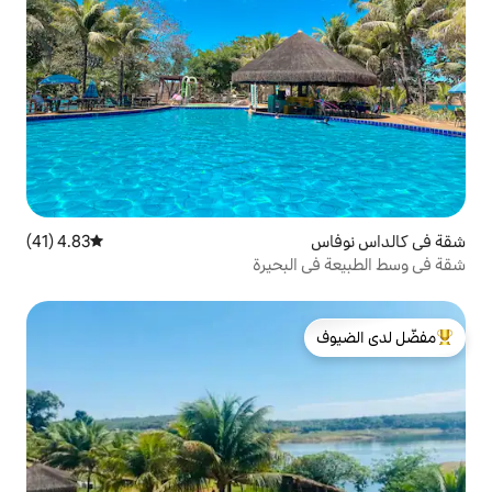
4.83 (41)
متوسط التقييم 4.83 من 5، 41 مراجعات
لبحيرة
لدى الضيوف