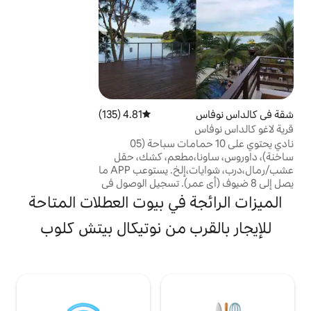
سكاي المنطقة الخارجية - مطبخ ذو طابع ذواقة
مع شواية، بجوار حمام السباحة، بالإضافة إلى
حمام اجتماعي
4.81 (135)
متوسط التقييم 4.81 من 5، 135 مراجعات
نادي يحتوي على 10 حمامات سباحة (05
،مطعم، كشك، حقل
عشب/رمال،درب، شوايات،إلخ. يستوعب APP ما
ي عمر). تسجيل الوصول في
يل المغادرة في الساعة
 في بيوت العطلات المتاحة
12:00 (قابل للتفاوض). تم إصلاح APTO 2/4: -
وقد وميكروويف
ب من نوتيكال بيتش كلوب
ع شطائر وخلاط وما
ا تلفزيون ذكي وخدمة
 - جناح بسرير مزدوج،
- غرفة نوم ثانية
تحتوي على سريرين مفردين، مكيف هواء، 02