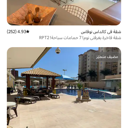
4.93 (252)
متوسط التقييم 4.93 من 5، 252 مراجعات