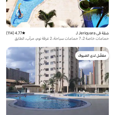
4.77 (114)
متوسط التقييم 4.77 من 5، 114 مراجعات
حمامات خاصة 2، 7 حمامات سباحة، 2 غرفة نوم، مرآب، الطابق