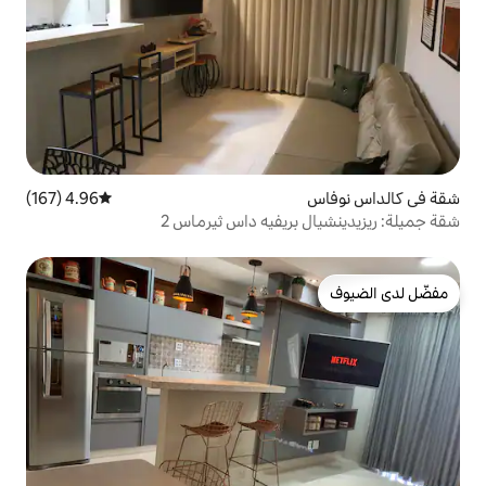
4.96 (167)
متوسط التقييم 4.96 من 5، 167 مراجعات
ريفيه داس ثيرماس 2