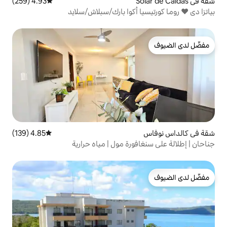
4.93 (259)
متوسط التقييم 4.93 من 5، 259 مراجعات
4.85 (139)
متوسط التقييم 4.85 من 5، 139 مراجعات
ورة مول | مياه حرارية