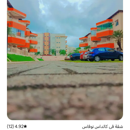
4.92 (12)
متوسط التقييم 4.92 من 5، 12 مراجعات