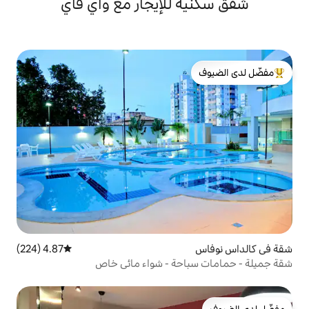
للإيجار مع واي فاي
لدى الضيوف
4.87 (224)
متوسط التقييم 4.87 من 5، 224 مراجعات
حة - شواء مائي خاص