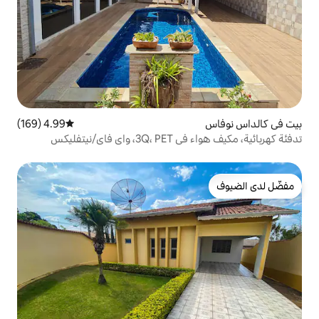
4.99 (169)
متوسط التقييم 4.99 من 5، 169 مراجعات
نيتفليكس