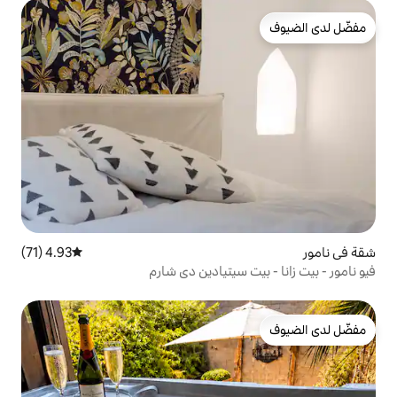
4.93 (71)
متوسط التقييم 4.93 من 5، 71 مراجعات
 سيتيادين دي شارم