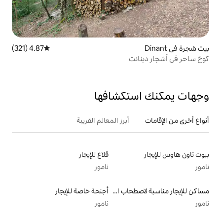
4.87 (321)
متوسط التقييم 4.87 من 5، 321 مراجعات
ت
تكشافها
أبرز المعالم القريبة
قلاع للإيجار
نامور
مساكن للإيجار مناسبة لاصطحاب الحيوانات الأليفة
أجنحة خاصة للإيجار
نامور