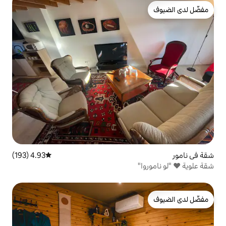
4.93 (193)
متوسط التقييم 4.93 من 5، 193 مراجعات