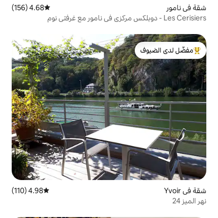
4.68 (156)
متوسط التقييم 4.68 من 5، 156 مراجعات
لدى الضيوف
4.98 (110)
متوسط التقييم 4.98 من 5، 110 مراجعات