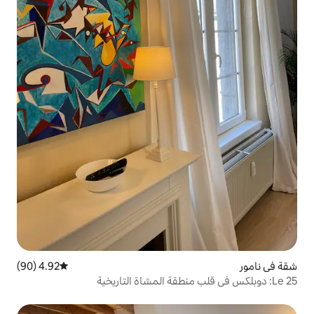
4.92 (90)
متوسط التقييم 4.92 من 5، 90 مراجعات