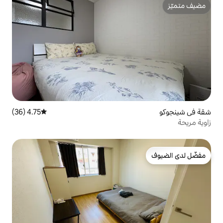
4.75 (36)
متوسط التقييم 4.75 من 5، 36 مراجعات