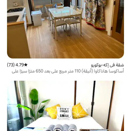
4.79 (73)
متوسط التقييم 4.79 من 5، 73 مراجعات
أساكوسا هاناكاوا (أنيقة) 110 متر مربع على بعد 650 مترًا سيرًا على