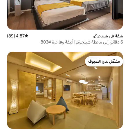
4.87 (89)
متوسط التقييم 4.87 من 5، 89 مراجعات