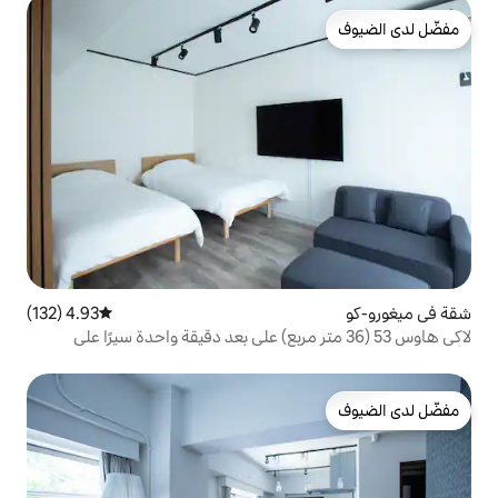
4.93 (132)
متوسط التقييم 4.93 من 5، 132 مراجعات
 53 (36 متر مربع) على بعد دقيقة واحدة سيرًا على
 لمحطة جيه آر ميجورو