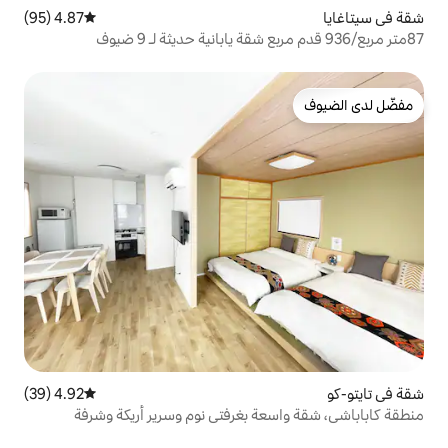
4.87 (95)
متوسط التقييم 4.87 من 5، 95 مراجعات
4.92 (39)
متوسط التقييم 4.92 من 5، 39 مراجعات
ة بغرفتي نوم وسرير أريكة وشرفة