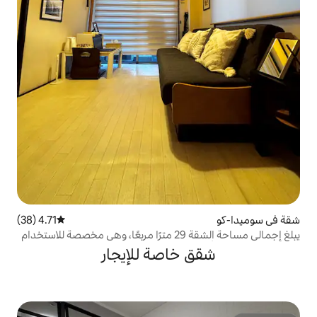
4.71 (38)
متوسط التقييم 4.71 من 5، 38 مراجعات
يبلغ إجمالي مساحة الشقة 29 مترًا مربعًا، وهي مخصصة للاستخدام
ثلاثة مقاعد، ومطبخ مجهز بالتوابل. برج
خاصة للإيجار
سكاي تري، أكيهابارا، معبد أساكوسا 1.2 كيلومتر، 4 قطارات كهربائية.
خص، يرجى الاطلاع على التعليمات