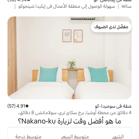
 إلى منطقة الأعمال في إيكيدا شينجوكو ｜
الياباني مع تاتامي ｜ حوض استحمام
ي ياباني قريب...
4.91 (57)
متوسط التقييم 4.91 من 5، 57 مراجعات
4 دقائق من محطة أوشيا، برج سكاي تري، سولاماتشي 8 دقائق،
وصول مباشر إلى أساكوسا، شيبويا، واي فاي مجاني، بحد أقصى 4
ارة Nakano-ku؟
وسط السعر
متوسط درجة