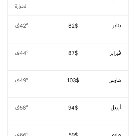
الحرارة
$‏82
42°ف
$‏87
44°ف
$‏103
49°ف
$‏94
58°ف
$‏59
66°ف