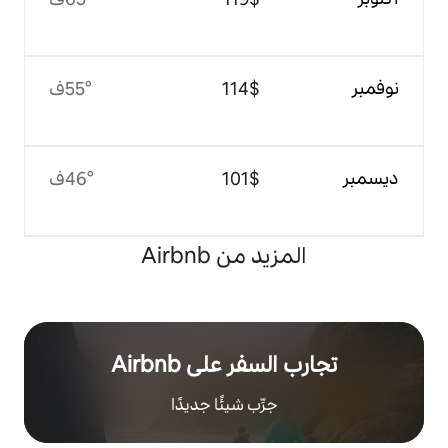
$‏114
55°ف
$‏101
46°ف
 من Airbnb
ر على Airbnb
رِّب شيئًا جديدًا