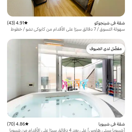
4.91 (43)
متوسط التقييم 4.91 من 5، 43 مراجعات
وق / 7 دقائق سيرًا على الأقدام من كابوكي تشو / خطوط
متعددة مباشرة إلى هاراجوكو شيبويا روكوبوتشي / 5 دقائق سيرًا على
وكو / بالقرب من الشارع الكوري في
4.86 (70)
متوسط التقييم 4.86 من 5، 70 مراجعات
[شيبويا سيتي هاوس] على بعد 4 دقائق سيرًا على الأقدام من شيبويا