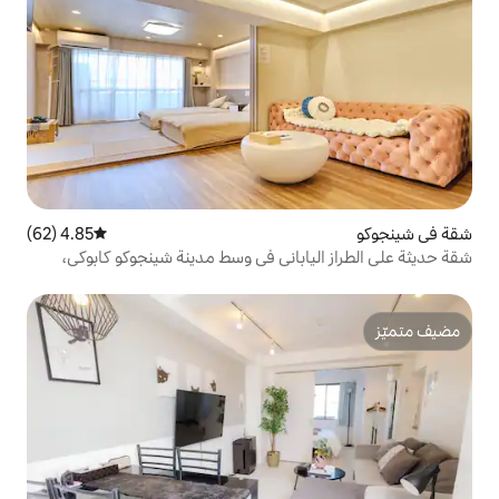
4.85 (62)
متوسط التقييم 4.85 من 5، 62 مراجعات
اباني في وسط مدينة شينجوكو كابوكي،
ي الشارع الكوري، واي فاي مجاني