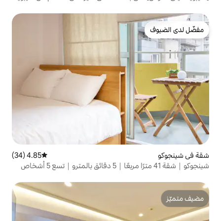
| مراتب من شركة Simmons...
4.85 (34)
متوسط التقييم 4.85 من 5، 34 مراجعات