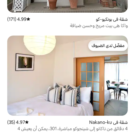
4.99 (171)
متوسط التقييم 4.99 من 5، 171 مراجعات
ضيافة
4.97 (35)
متوسط التقييم 4.97 من 5، 35 مراجعات
4 دقائق من ناكانو إلى شينجوكو مباشرة، 301، يمكن أن يعيش 4
، منطقة سكنية هادئة، مباشرة إلى