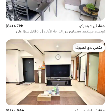
4.71 (84)
متوسط التقييم 4.71 من 5، 84 مراجعات
تصميم مهندس معماري من الدرجة الأولى | 5 دقائق سيرًا على
الأقدام من شرق شينجوكو | تأجير طابق كامل | شينجوكو أوغيو | 5
ن شرق شينجوكو |...
4.94 (98)
متوسط التقييم 4.94 من 5، 98 مراجعات