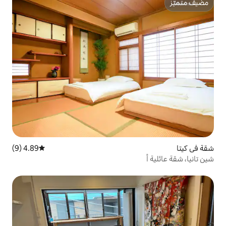
4.89 (9)
متوسط التقييم 4.89 من 5، 9 مراجعات