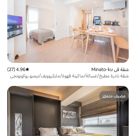
4.96 (27)
متوسط التقييم 4.96 من 5، 27 مراجعات
كينة قهوة/مايكروويف/نيمبو روكوبونجي