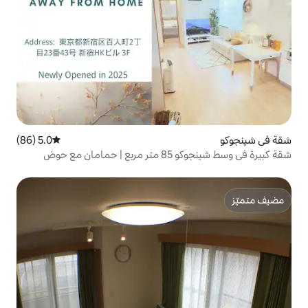
5.0 (86)
متوسط التقييم 5.0 من 5، 86 مراجعات
شقة كبيرة في وسط شينجوكو 85 متر مربع | حمامان مع حوض
سبة للعائلات والمجموعات | مصعد
يقة | تخزين الأمتعة