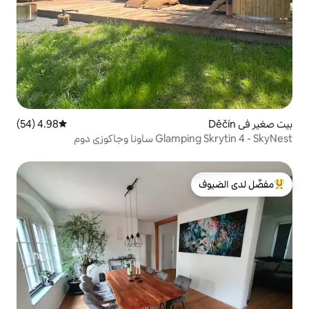
4.98 (54)
متوسط التقييم 4.98 من 5، 54 مراجعات
جاكوزي دوم
لدى الضيوف