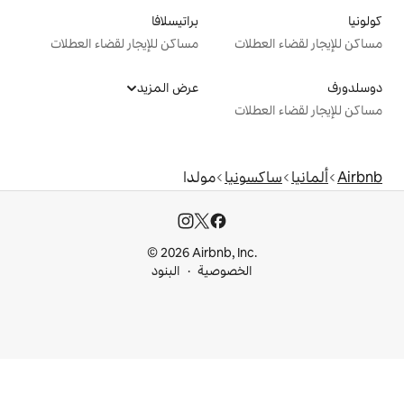
براتيسلافا
ت
مساكن للإيجار لقضاء العطلات
عرض المزيد
ت
يا
مولدا
© 2026 Airbnb, I
خصوصية
البنود