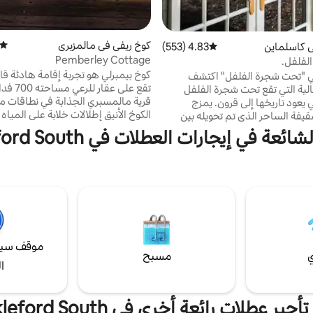
كوخ ريفي في مالمزبرى
متوسط
ي كاسلماين
4.83 (553)
متوسط التقييم 4.83 من 5، 553 مراجعات
Pemberley Cottage
لفلفل.
كوخ بيمبرلي هو تجربة إقامة هادئة قائ
مرحبًا بك في "تحت شجرة الفلفل" اكتشف
تقع على عقار 
لية التي تقع تحت شجرة الفلفل
 يعود تاريخها إلى قرون. يمزج
الكوخ الأنيق إطلالات خلابة على المياه 
قيفة الساحر الذي تم تحويله بين
والمزارع؛ وهو المكان المثالي للاسترخا
فية ووسائل الراحة الحديثة، مما يخلق
عة في إيجارات العطلات في Muckleford South
الاستمتاع بالحمام الخارجي أو الاستمت
ا وخلابًا. استمتع بهدوء هذا المسكن
بالمناظر أو استخدامه كقاعدة لاستك
 تم تصميم كل التفاصيل للاسترخاء
كينيتون ودايلسفورد ال
احة. وبالنسبة لأولئك الذين يسافرون مع
توقع أن يتم الترحيب بهم من قبل مج
ن، نرحب بالحيوانات الأليفة
حيوانات المزرعة الفضولية، بما في ذلك
 الإقامة. إنه المكان المثالي لقضاء
والأغنام والدجاج.
.
موقف سيا
ي
مسبح
ا
ير عطلات رائعة أخرى في Muckleford South