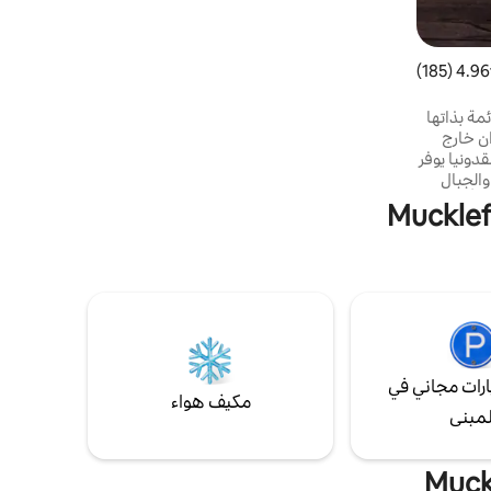
سريرين مفردين عند الطلب عند الحجز. سطح
خارجي واسع وخاص تمامًا مع شواء بالغاز وتناول
الطعام في الهواء الطلق وإطلالات رائعة على
الأدغال. موقف سيارات خارج الشارع لسيارتين.
4.96 (185)
 التقييم 4.96 من 5، 185 مراجعات
مة بذاتها
للرعي مساحته 700 فدان خارج
قرية مالمسبري الجذابة في نطاقات مقدونيا يوفر
والجبال
ء أو
اع
شاف
قريبين. يمكن للضيوف
موعة
 الأبقار
رات مجاني في
مكيف هواء
لمبنى