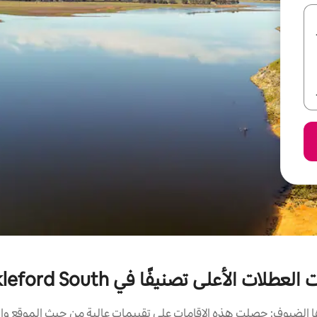
لعطلات الأعلى تصنيفًا في Muckleford South
الضيوف: حصلت هذه الإقامات على تقييمات عالية من حيث الموقع وال