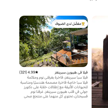
بيت في مزر
مفضّل لدى الضيوف
مفضّل 
n Chewton
من أبرز البيوت المفضّلة لدى الضيوف
من أبرز ا
يطل ريد بر
التراثية ال
للمشي عند 
على تل ويس
كاسلماين ال
مزيج انتقائ
المبكرة، بم
والإضاءة، و
فيلا في هيبورن سبرينغز
4.99 (321)
متوسط التقييم 4.99 من 5، 321 مراجعات
"الاكتئاب" ا
فيلا سبا سبرينغز، فاخرة بغرفتي نوم وملائمة
للكلاب
فيلا سبا خاصة فاخرة مصممة هندسيًا ومناسبة
للحيوانات الأليفة مع إطلالات خلابة على دكتورز
جولي في قلب هيبورن سبرينغز. غرفتا نوم
فسيحتان، تحتوي كل منهما على منتجع صحي
خاص وجناح داخلي مع إطلالات بانورامية خلابة
على الأخدود. يمكن تقسيم كل سرير كينج إلى