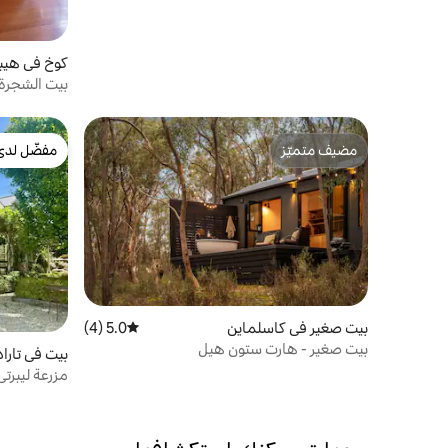
كوخ في هيبو
بيت الشجرة 
مضيف متميّز
مفضّل لدى
مضيف متميّز
مفضّل لدى
بيت صغير في كاسلماين
5.0 (4)
متوسط التقييم 5.0 من 5، 4 مراجعات
بيت صغير - هارت ستون هيل
بيت في تارا
مزرعة ليبرت