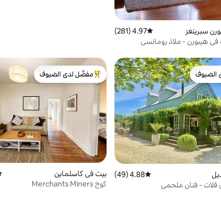
رن سبرينغز
4.97 (281)
متوسط التقييم 4.97 من 5، 281 مراجعات
في هيبورن - ملاذ رومانسي
 الضيوف
مفضّل لدى الضيوف
 الضيوف
من أبرز البيوت المفضّلة لدى الضيوف
بيت في كاسلماين
مت
ديل
4.88 (49)
متوسط التقييم 4.88 من 5، 49 مراجعات
كوخ Merchants Miners
ي فلات - فنان ملحمي