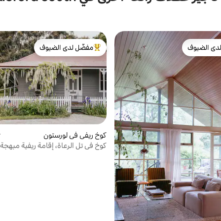
دى الضيوف
مفضّل لدى الضيوف
بيوت المفضّلة لدى الضيوف
من أبرز البيوت المفضّلة لدى الضيوف
كوخ ريفي في لورستون
م
كوخ في تل الرعاة، إقامة ريفية مبهجة