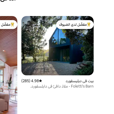
مفضّل لدى الضيوف
مفضّل ل
من أبرز البيوت المفضّلة لدى الضيوف
من أبرز ال
بيت في ديليسفورد
4.98 (285)
متوسط التقييم 4.98 من 5، 285 مراجعات
Foletti's Barn - ملاذ دافئ في دايلسفورد.