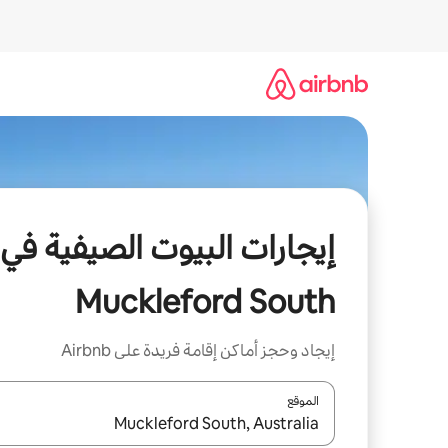
خطى
لى
لمحتوى
إيجارات البيوت الصيفية في
Muckleford South
إيجاد وحجز أماكن إقامة فريدة على Airbnb
الموقع
عند توفر النتائج، انتقل باستخدام السهمين لأعلى ولأسف