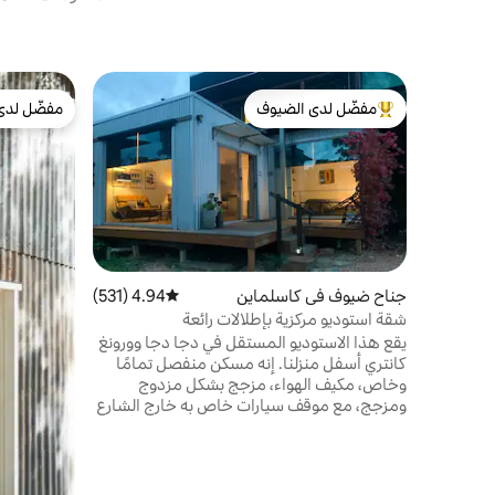
مفضّل لدى الضيوف
مفضّل لدى
من أبرز البيوت المفضّلة لدى الضيوف
مفضّل لدى
جناح ضيوف في كاسلماين
4.94 (531)
متوسط التقييم 4.94 من 5، 531 مراجعات
شقة استوديو مركزية بإطلالات رائعة
يقع هذا الاستوديو المستقل في دجا دجا وورونغ
كانتري أسفل منزلنا. إنه مسكن منفصل تمامًا
وخاص، مكيف الهواء، مزجج بشكل مزدوج
ومزجج، مع موقف سيارات خاص به خارج الشارع
وإمكانية الوصول إليه. يقع على مسافة قريبة سيرًا
على الأقدام من وسط المدينة ومجمع الطاحونة
وفندق الجسر والحدائق النباتية ؛ وعلى بعد 7
دقائق سيرًا على الأقدام من التل من محطة