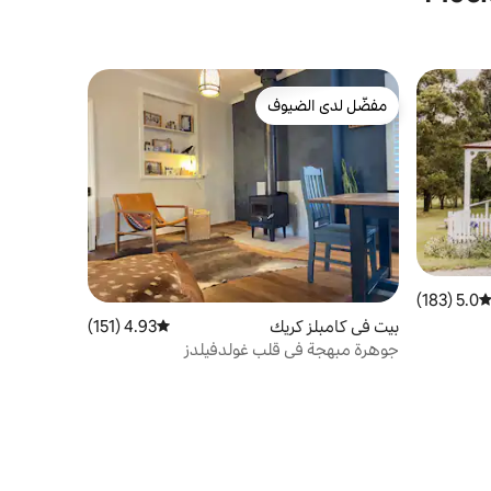
مفضّل لدى الضيوف
مفضّل لدى الضيوف
5.0 (183)
توسط التقييم 5.0 من 5، 183 مراجعات
بيت في كامبلز كريك
4.93 (151)
متوسط التقييم 4.93 من 5، 151 مراجعات
جوهرة مبهجة في قلب غولدفيلدز