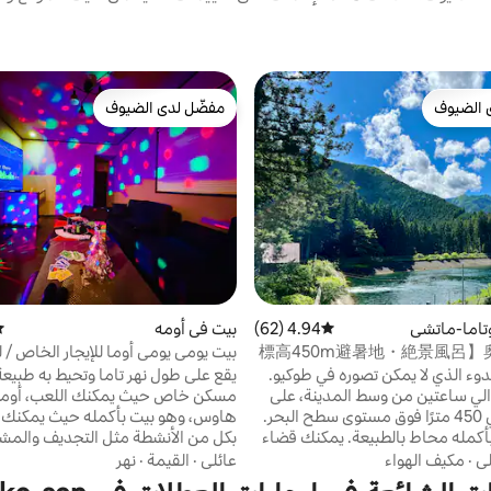
 الضيوف
مفضّل لدى الضيوف
 الضيوف
مفضّل لدى الضيوف
تاما-ماتشي
4.94 (62)
متوسط التقييم 4.94 من 5، 62 مراجعات
بيت في أومه
مت
【標高450m避暑地・絶景風呂】
بيت يومي يومي أوما للإيجار الخاص / ل
森で涼む一棟貸し宿 To-Oku 
الماجيك، الكاريوكي، البوكر، رمي السها
دوء الذي لا يمكن تصوره في طوكيو.
يقع على طول نهر تاما وتحيط به طبيعة
كبير (مدينة أوما، طوكيو)
لي ساعتين من وسط المدينة، على
مسكن خاص حيث يمكنك اللعب، أوميو
ارتفاع حوالي 450 مترًا فوق مستوى سطح البحر.
هاوس، وهو بيت بأكمله حيث يمكنك ا
 بأكمله محاط بالطبيعة. يمكنك قضاء
بكل من الأنشطة مثل التجديف والمش
مريح في بيئة هادئة محاطة
لمسافات طويلة واللعب النهري وجول
لي
·
مكيف الهواء
عائلي
·
القيمة
·
نهر
 الصيف، يكون الجو أكثر برودة من
الجعة الساكي، بالإضافة إلى ما جونغ و