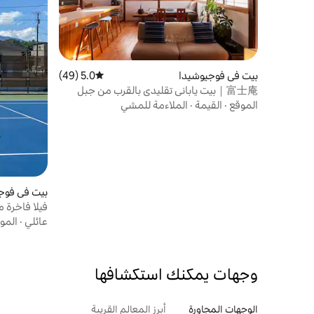
بيت في فوجيوشيدا
5.0 (49)
متوسط التقييم 5.0 من 5، 49 مراجعات
富士庵｜بيت ياباني تقليدي بالقرب من جبل
فوجي 101 متر مربع
الموقع
·
القيمة
·
الملاءمة للمشي
بيت في فوج
فيلا فاخرة 
كورت الأمريكية
عائلي
·
المو
وجهات يمكنك استكشافها
الوجهات المجاورة
أبرز المعالم القريبة