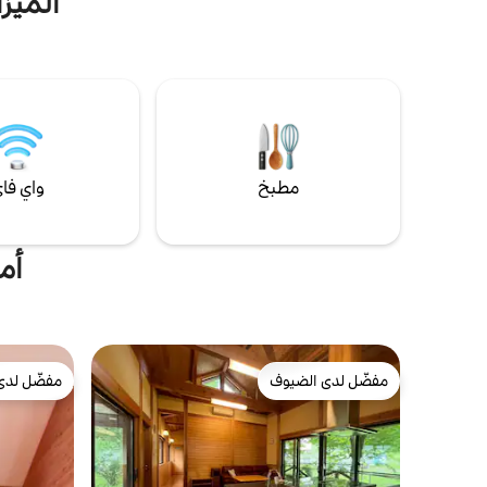
الميزات
المهندس المعماري والمالك حريصًا عليه بشكل
خاص. ・عصرية يابانية راقية: غرفة تقليدية على
الصباح والم
الطراز الياباني مع حصائر تاتامي وستائر شوجي،
مكيف هواء. 
ومفروشة بطاولة زجاجية جميلة وكرسي
مليئة بالنجو
كلاسيكي. إنه مكان عالي الجودة حيث يتوافق
الأسلوب الياباني مع الأسلوب الغربي. ・الشرفة
تسلق جبل أ
الخشبية المتصلة بالغابة: عند فتح النوافذ
مدخل تسلق ا
الممتدة من الأرض إلى السقف، فإنها تؤدي
ال
بسلاسة إلى شرفة خشبية واسعة. ・إطلالة على
مطبخ
واي فا
جبل فوجي: من بين الأشجار في العقار، يمكنك
انسَ صخب ا
الاستمتاع بإطلالة على جبل فوجي المهيب.
شريكك فقط.
[تجربة أثناء إقامتك] استيقظ في الصباح على
الرائعة على 
الضوء الناعم المتدفق عبر ستائر الشوجي، وفي
أما
فترة ما بعد الظهر، استمتع بالقهوة على الشرفة
أيضًا للعمل
مع أصوات الغابة كموسيقى خلفية. أعدك بلحظة
عالية السرعة
خاصة بعيدًا عن صخب وضوضاء المدينة، حيث
يمكنك استخد
ستشعر بالهدوء بفضل الطبيعة والتصميم.
طعامك باستخ
[المعدات والتجهيزات] استمتعنا بالشواء على
غسالة، وهي 
الشرفة، ومشاهدة النجوم من خلال التلسكوب،
مفضّل لدى الضيوف
مفضّل لدى
مفضّل لدى الضيوف
مفضّل لدى
ومشاهدة الأفلام على جهاز العرض ليلًا.مرافق
فاخرة، ولكن
مجهزة بالكامل للتموين الذاتي ومطبخ للاستمتاع
و"سماء النج
بإقامة مريحة في خضم الطبيعة يرجى الملاحظة
الخلابة". ي
هذه منطقة تكثر فيها الحشرات، ومن المؤكد أنها
تنشيط عقلك
ستكون موجودة.يرجى استخدام المواد الطاردة