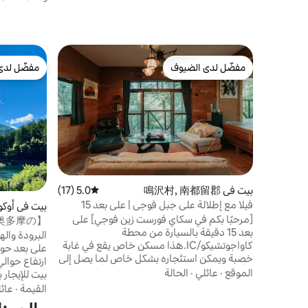
مفضّل لدى الضيوف
مفضّل لدى
مفضّل لدى الضيوف
مفضّل لدى
بيت في 鳴沢村, 南都留郡
5.0 (17)
متوسط التقييم 5.0 من 5، 17 مراجعات
فيلا مع إطلالة على جبل فوجي | على بعد 15
بيت في أوكو
دقيقة بالسيارة من محطة كاوغوتشيكو | تتسع لـ
[مرحبًا بكم في سكاي فورست زين فوجي] على
奥多摩の
8 أشخاص كحد أقصى | 10 أسرّة | سكاي فورست
بعد 15 دقيقة بالسيارة من محطة
Okutama
البرودة واله
زين فوجي
كاواجوتشيكو/IC.هذا مسكن خاص يقع في غابة
على بعد حوا
خصبة ويمكن استئجاره بشكل خاص لما يصل إلى
8 أشخاص. [ميزات المسكن] الميزة الأبرز هي
الموقع
·
عائلي
·
الحالة
بيت للإيجار
المزج بين "الهدوء الياباني" والأسلوب "الحديث
وقت هادئ و
القيمة
·
عائ
الذي يرجع إلى منتصف القرن"، وهو ما كان
بالغابات. في