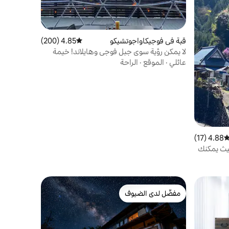
قبة في فوجيكاواجوتشيكو
4.85 (200)
متوسط التقييم 4.85 من 5، 200 مراجعات
لا يمكن رؤية سوى جبل فوجي وهايلاند! خيمة
القبة الأكثر شعبية [Imperial Panorama
عائلي
·
الموقع
·
الراحة
DOME]
4.88 (17)
توسط التقييم 4.88 من 5، 17 مراجعات
أكثر من 100 عام حيث يمكنك
ة لفترة طويلة [Daidambaso] يمكنك حجز
مفضّل لدى الضيوف
مفضّل لدى الضيوف