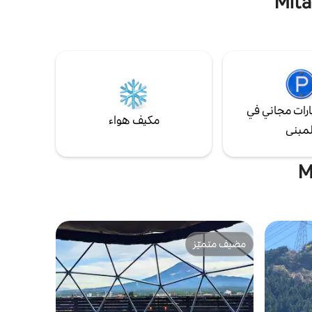
الطابق الثاني، يمكنك رؤية الجبل الكبير. فوجي من
المواسم، ي
 الواسعة
نافذة غرفة المعيشة، شواء على الشرفة الكبيرة
المزروع على
مربعًا مجهزة بالكامل
على الجزء الخلفي من جبل فوجي، وبعد
وقطف نبات 
مثالية
الاستمتاع بالساونا البرميلية المحاطة بالأشجار،
ذلك.
لحفلات!لا
يمكنك الاستحمام في الغابة في مساحة الراحة
ممتع.
في الخارج.توجد حفرة نار كبيرة في الفناء حيث
1% على ميزة لأكثر من
يمكنك حتى التحدث حول النار.بالإضافة إلى ذلك،
ضاء عطلة
هناك سياج عالٍ في الحديقة، لذلك إذا أحضرت
 مع الطبيعة واللعب. ■الأنشطة
كلبك، فلا داعي للقلق بشأن الهرب. تحتوي الغرفة
رات مجاني في
ي هناك
مكيف هواء
على شاشة كبيرة 90 بوصة، حيث يمكنك
بيعة مثل
لمبنى
الاستمتاع بالفيديو الرئيسي ويوتيوب وغيرها.في
لة وصيد
الليل، يمكنك أيضًا رؤية السماء المرصعة بالنجوم
افية
إذا كانت الظروف مناسبة.
 ساكي. ■ميزات أساسية
، المانجا،
فليكس،
يقة سيرًا على
باتا على
ة تشو لاين
مضيف متميّز
مضيف متميّز