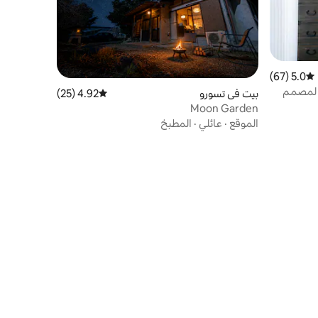
5.0 (67)
متوسط التقييم 5.0 من 5، 67 مراجعات
ر لمصمم
بيت في تسورو
4.92 (25)
متوسط التقييم 4.92 من 5، 25 مراجعات
يدي
Moon Garden
كورا بايآن
الموقع
·
عائلي
·
المطبخ