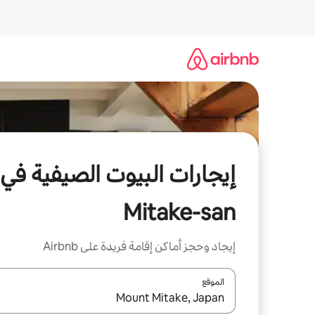
خطى
لى
لمحتوى
إيجارات البيوت الصيفية في
Mitake-san
إيجاد وحجز أماكن إقامة فريدة على Airbnb
الموقع
عند توفر النتائج، انتقل باستخدام السهمين لأعلى ولأسف