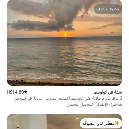
4.89 (19)
متوسط التقييم 4.89 من 5، 19 مراجعات
محيط | نسيم الغروب | مرونة في تسجيل
لوصول
لدى الضيوف