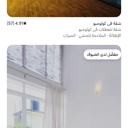
4.91 (57)
متوسط التقييم 4.91 من 5، 57 مراجعات
الميزات