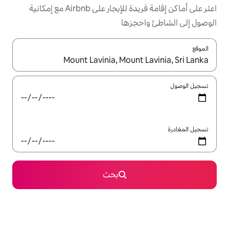
اعثر على أماكن إقامة فريدة للإيجار على Airbnb مع إمكانية
جزها
ل باستخدام السهمين لأعلى ولأسفل أو استكشف عن طريق اللمس أو السحب.
بحث