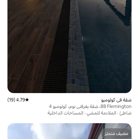
4.79 (19)
متوسط التقييم 4.79 من 5، 19 مراجعات
المساحات الداخلية