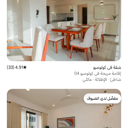
4.91 (33)
متوسط التقييم 4.91 من 5، 33 مراجعات