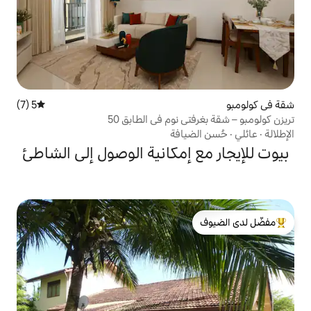
5 (7)
متوسط التقييم 5 من 5، 7 مراجعات
 نوم في الطابق 50
افة
إمكانية الوصول إلى الشاطئ
لدى الضيوف