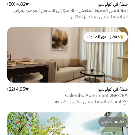
4.82 (50)
متوسط التقييم 4.82 من 5، 50 مراجعات
إطلالة على المحيط المنعش | 30 مترًا إلى الشاطئ | جوهرة بغرفتي
عائلي
لدى الضيوف
4.95 (22)
متوسط التقييم 4.95 من 5، 22 مراجعات
Colomb
حُسن الضيافة