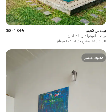
4.84 (58)
متوسط التقييم 4.84 من 5، 58 مراجعات
الموقع