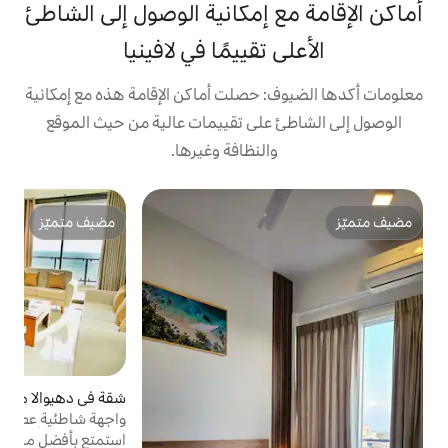
 إمكانية الوصول إلى الشاطئ
تقييمًا في لافينيا
 حصلت أماكن الإقامة هذه مع إمكانية
على تقييمات عالية من حيث الموقع
النظافة وغيرها.
ف
مضيف متميّز
ف
مضيف متميّز
ف
ا
ا
م
ك
ل
شقة في دهيوالا ماونت لافينيا
5 (3)
متوسط التقييم 5 من 5،
ح
واجهة شاطئية عصرية مع حمام سباحة على
السطح وصالة ألعاب رياضية والمزيد!
استمتع بأفضل ما في المدينة من شقتها
و