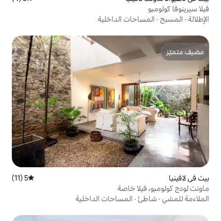
ت الداخلية
5 (11)
متوسط التقييم 5 من 5، 11 مراجعات
 خاصة
المساحات الداخلية