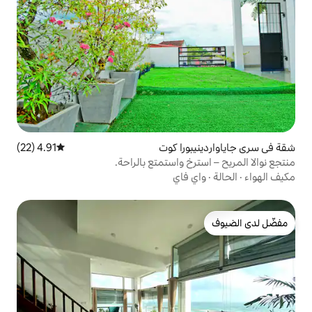
را كوت
4.91 (22)
متوسط التقييم 4.91 من 5، 22 مراجعات
 واستمتع بالراحة.
فاي