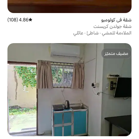
4.86 (108)
متوسط التقييم 4.86 من 5، 108 مراجعات
عائلي