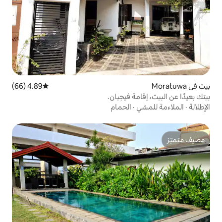
4.89 (66)
متوسط التقييم 4.89 من 5، 66 مراجعات
ة فيجيان.
الحمام