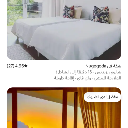
4.96 (27)
متوسط التقييم 4.96 من 5، 27 مراجعات
·
إقامة طويلة