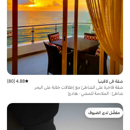
4.88 (80)
متوسط التقييم 4.88 من 5، 80 مراجعات
إطلالات خلابة على البحر
هادئ