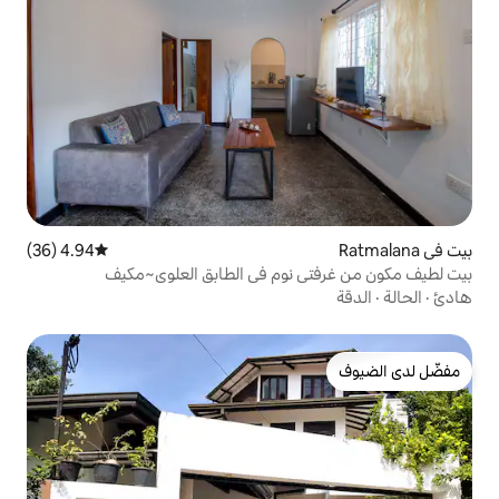
4.94 (36)
متوسط التقييم 4.94 من 5، 36 مراجعات
نوم في الطابق العلوي~مكيف
 سيارات