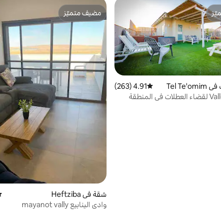
ّز
مضيف متميّز
ّز
مضيف متميّز
Tel Te'
4.91 (263)
متوسط التقييم 4.91 من 5، 263 مراجعات
Valley's suit A لقضاء العطلات في المنطقة
شقة في Heftziba
مت
وادي الينابيع mayanot vally