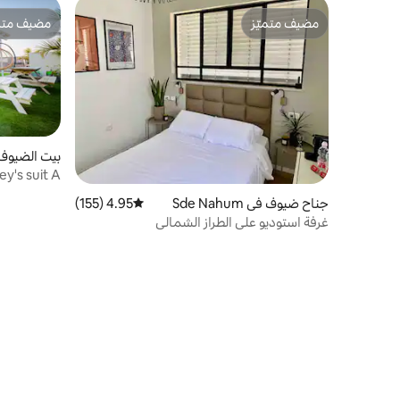
مضيف متميّز
مضيف متمي
مضيف متميّز
مضيف متمي
بيت الضيوف في omim
الشمالية
جناح ضيوف في Sde Nahum
4.95 (155)
متوسط التقييم 4.95 من 5، 155 مراجعات
غرفة استوديو على الطراز الشمالي