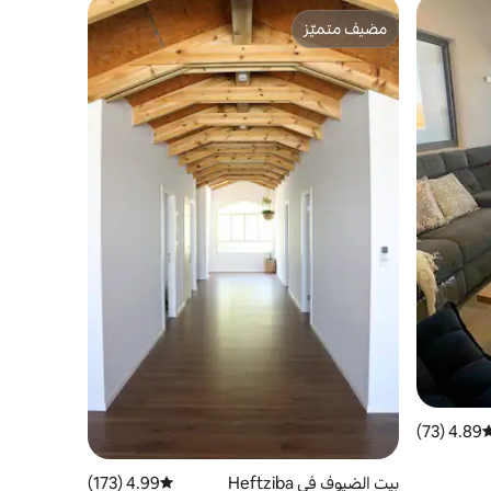
مضيف متميّز
مضيف متميّز
4.89 (73)
وسط التقييم 4.89 من 5، 73 مراجعات
بيت الضيوف في Heftziba
4.99 (173)
متوسط التقييم 4.99 من 5، 173 مراجعات