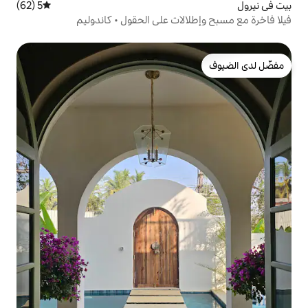
5 (62)
متوسط التقييم 5 من 5، 62 مراجعات
لات على الحقول • كاندوليم