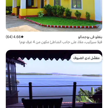
4.66 (64)
متوسط التقييم 4.66 من 5، 64 مراجعات
شاطئ مكون من 4 غرف نوم!