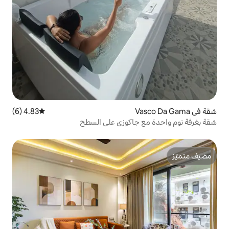
4.83 (6)
متوسط التقييم 4.83 من 5، 6 مراجعات
جاكوزي على السطح