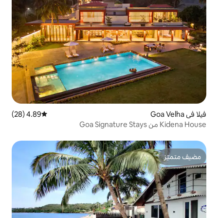
4.89 (28)
متوسط التقييم 4.89 من 5، 28 مراجعات