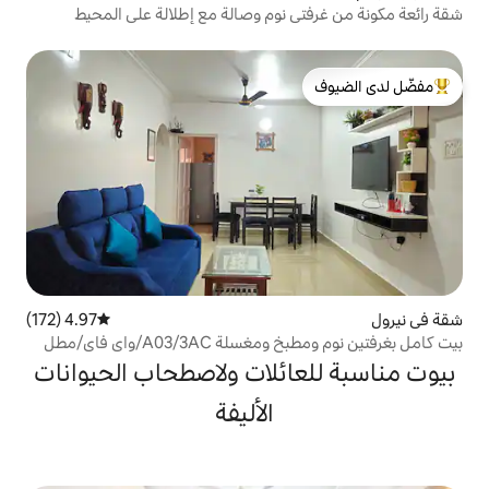
 نوم وصالة مع إطلالة على المحيط
لدى الضيوف
4.97 (172)
متوسط التقييم 4.97 من 5، 172 مراجعات
بيت كامل بغرفتين نوم ومطبخ ومغسلة A03/3AC/واي فاي/مطل
 سيارات
ائلات ولاصطحاب الحيوانات
الأليفة