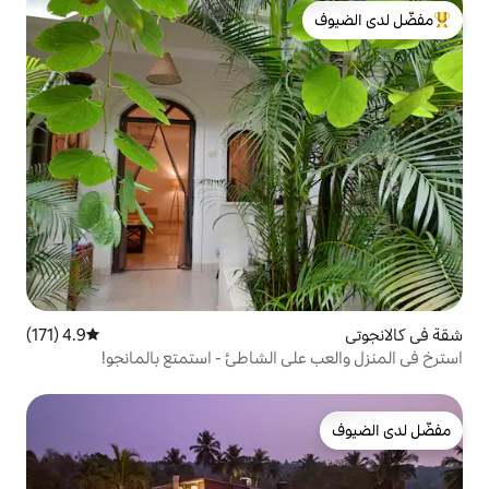
لدى الضيوف
4.9 (171)
متوسط التقييم 4.9 من 5، 171 مراجعات
ى الشاطئ - استمتع بالمانجو!