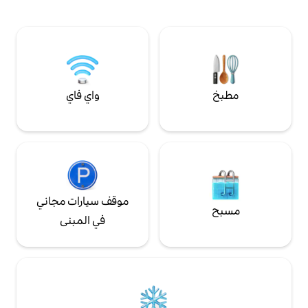
في التيار الكهربائي) 6) موقف سيارات (مجاني) 7)
حمام سباحة مشترك 8) احتياطي الطاقة في
شكل عاكس.
واي فاي
موقف سيارات مجاني
في المبنى