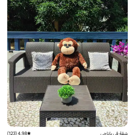
4.98 (123)
متوسط التقييم 4.98 من 5، 123 مراجعات