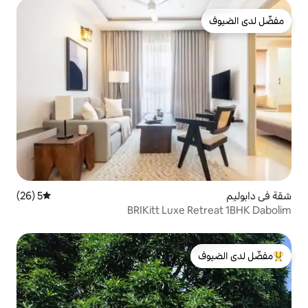
5 (26)
متوسط التقييم 5 من 5، 26 مراجعات
BRIKitt Luxe
لدى الضيوف