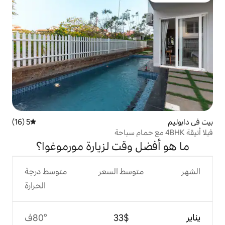
5 (16)
متوسط التقييم 5 من 5، 16 مراجعات
وقت لزيارة مورموغوا؟
وسط السعر
متوسط درجة
الحرارة
$‏33
80°ف