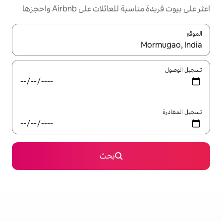
ئلات على Airbnb واحجزها
ل باستخدام السهمين لأعلى ولأسفل أو استكشف عن طريق اللمس أو السحب.
بحث