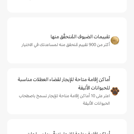
المُتحقَّق منها
حة للإيجار لقضاء العطلات مناسبة
ة
ى 10 أماكن إقامة متاحة للإيجار تسمح باصطحاب