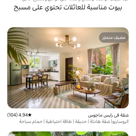
لعائلات تحتوي على مسبح
4.94 (104)
متوسط التقييم 4.94 من 5، 104 مراجعات
ديقة | طاقة احتياطية | حمام سباحة