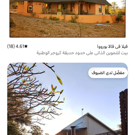
4.61 (18)
متوسط التقييم 4.61 من 5، 18 مراجعات
دود حديقة كروجر الوطنية