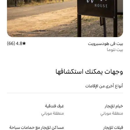
4.8 (66)
متوسط التقييم 4.8 من 5، 66 مراجعات
تكشافها
غرف فندقية
منطقة موباني
مساكن للإيجار مع حمامات سباحة