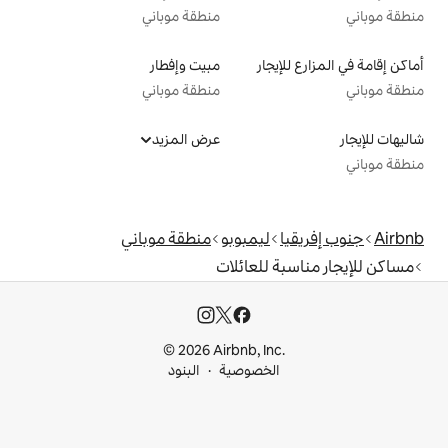
منطقة موباني
ار
مبيت وإفطار
منطقة موباني
عرض المزيد
ليمبوبو
منطقة موباني
للعائلات
© 2026 Airbnb, I
خصوصية
البنود