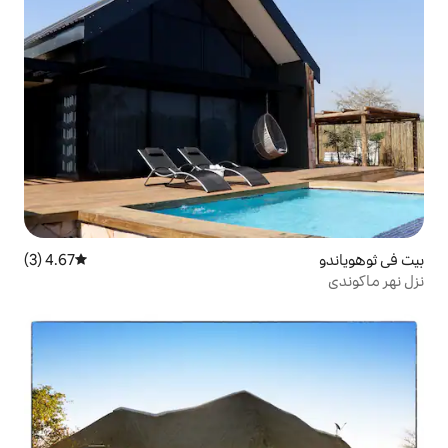
4.67 (3)
متوسط التقييم 4.67 من 5، 3 مراجعات