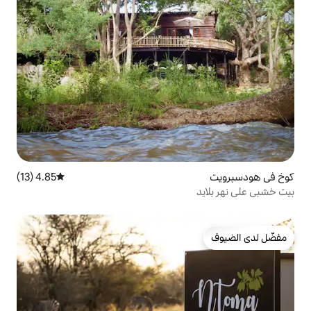
4.85 (13)
متوسط التقييم 4.85 من 5، 13 مراجعات