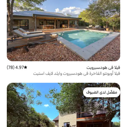
4.97 (78)
متوسط التقييم 4.97 من 5، 78 مراجعات
ودسبروت وايلد لايف استيت