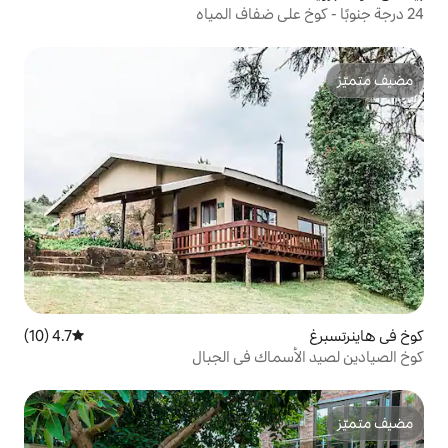
4.7 (10)
متوسط التقييم 4.7 من 5، 10 مراجعات
اك في الجبال