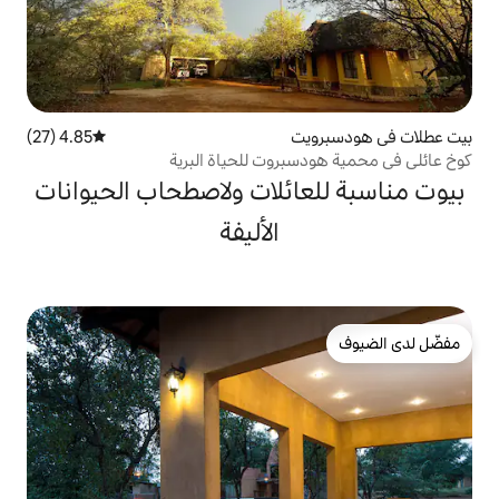
ت
4.85 (27)
متوسط التقييم 4.85 من 5، 27 مراجعات
بروت للحياة البرية
ائلات ولاصطحاب الحيوانات
الأليفة