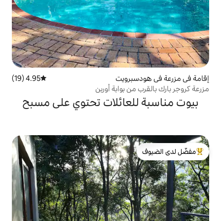
برويت
4.95 (19)
متوسط التقييم 4.95 من 5، 19 مراجعات
 بوابة أوربن
لعائلات تحتوي على مسبح
لدى الضيوف