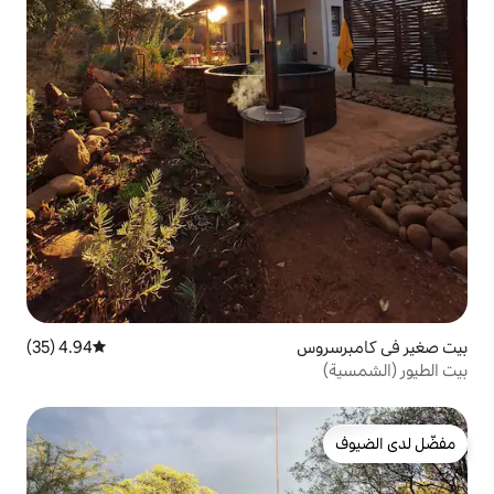
4.94 (35)
متوسط التقييم 4.94 من 5، 35 مراجعات