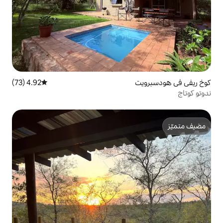
4.92 (73)
متوسط التقييم 4.92 من 5، 73 مراجعات