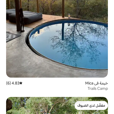
4.83 (6)
متوسط التقييم 4.83 من 5، 6 مراجعات