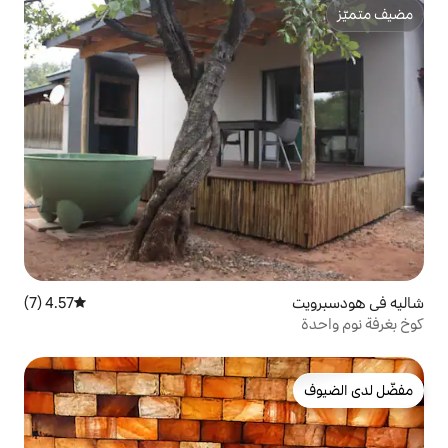
4.57 (7)
متوسط التقييم 4.57 من 5، 7 مراجعات