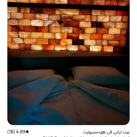
4.89 (18)
متوسط التقييم 4.89 من 5، 18 مراجعات