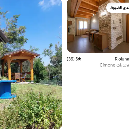
دى الضيوف
بيوت المفضّلة لدى الضيوف
5 (36)
متوسط التقييم 5 من 5، 36 مراجعات
ت Cimone