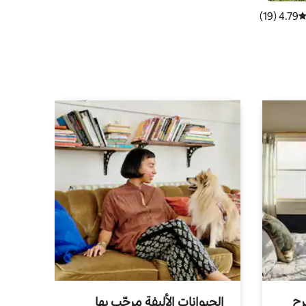
4.79 (19)
توسط التقييم 4.79 من 5، 19 مراجعات
رح
الحيوانات الأليفة مرحّب بها