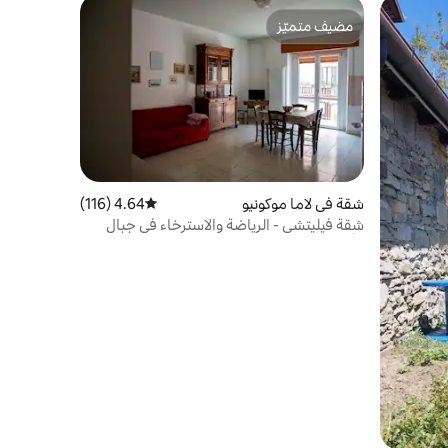
مضيف متميّز
مضيف متميّز
شقة في لاما موكونيو
4.64 (116)
متوسط التقييم 4.64 من 5، 116 مراجعات
شقة فيليتشي - الرياضة والاسترخاء في جبال
الأبينيني