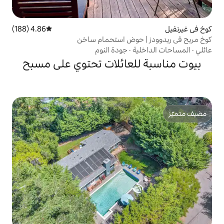
4.86 (188)
متوسط التقييم 4.86 من 5، 188 مراجعات
حوض استحمام ساخن
ة
·
جودة النوم
لعائلات تحتوي على مسبح