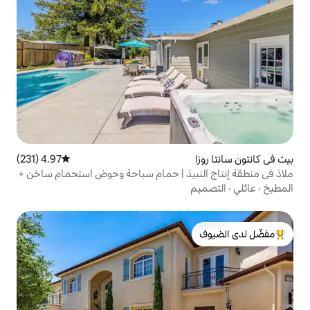
4.97 (231)
متوسط التقييم 4.97 من 5، 231 مراجعات
بيذ | حمام سباحة وحوض استحمام ساخن +
لدى الضيوف