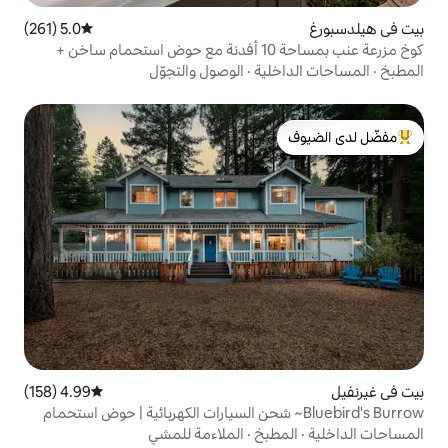
5.0 (261)
متوسط التقييم 5.0 من 5، 261 مراجعات
كوخ مزرعة عنب بمساحة 10 أفدنة مع حوض استحمام ساخن +
ية
·
الوصول والتجوّل
لدى الضيوف
4.99 (158)
متوسط التقييم 4.99 من 5، 158 مراجعات
Bluebird's~ شحن السيارات الكهربائية | حوض استحمام
بخ
·
الملاءمة للمشي