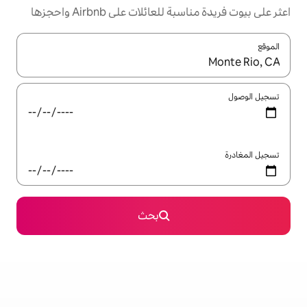
ئلات على Airbnb واحجزها
ل باستخدام السهمين لأعلى ولأسفل أو استكشف عن طريق اللمس أو السحب.
بحث