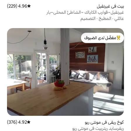
4.96 (229)
متوسط التقييم 4.96 من 5، 229 مراجعات
الشاطئ المحلي~بار
لدى الضيوف
4.92 (376)
متوسط التقييم 4.92 من 5، 376 مراجعات
 ريو