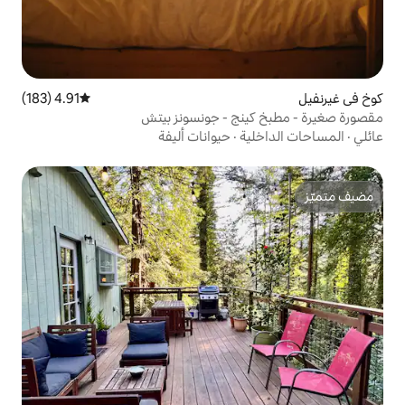
4.91 (183)
متوسط التقييم 4.91 من 5، 183 مراجعات
ج - جونسونز بيتش
ة
·
حيوانات أليفة