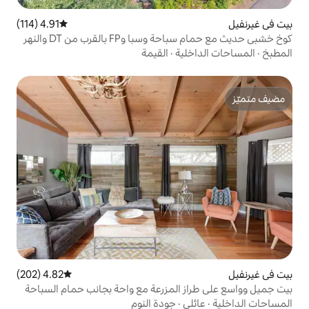
4.91 (114)
متوسط التقييم 4.91 من 5، 114 مراجعات
F بالقرب من DT والنهر
ية
·
القيمة
4.82 (202)
متوسط التقييم 4.82 من 5، 202 مراجعات
 المزرعة مع واحة بجانب حمام السباحة
ي
·
جودة النوم