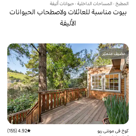
ية
·
حيوانات أليفة
ائلات ولاصطحاب الحيوانات
الأليفة
4.92 (155)
متوسط التقييم 4.92 من 5، 155 مراجعات