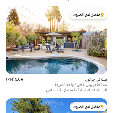
لدى الضيوف
5.0 (714)
متوسط التقييم 5.0 من 5، 714 مراجعات
 المزرعة
بخ
·
فناء خلفي
لدى الضيوف