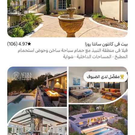
4.97 (106)
متوسط التقييم 4.97 من 5، 106 مراجعات
ع حمام سباحة ساخن وحوض استحمام
ية
·
شواية
لدى الضيوف