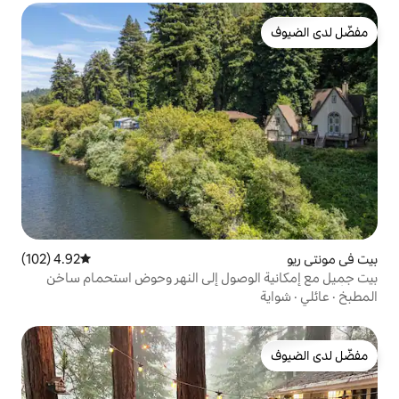
4.92 (102)
متوسط التقييم 4.92 من 5، 102 مراجعات
صول إلى النهر وحوض استحمام ساخن