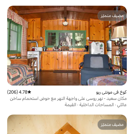
4.78 (206)
متوسط التقييم 4.78 من 5، 206 مراجعات
لى واجهة النهر مع حوض استحمام ساخن
ة
·
القيمة