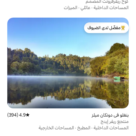
ي
·
الميزات
لدى الضيوف
4.9 (394)
متوسط التقييم 4.9 من 5، 394 مراجعات
بخ
·
المساحات الخارجية