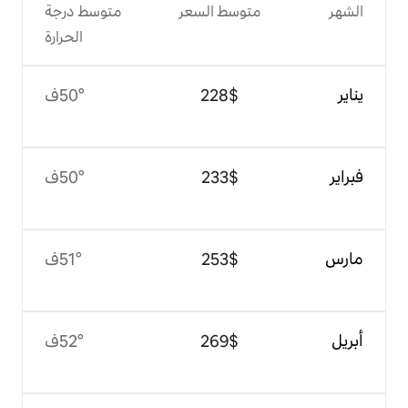
وسط السعر
متوسط درجة
الحرارة
$‏228
50°ف
$‏233
50°ف
$‏253
51°ف
$‏269
52°ف