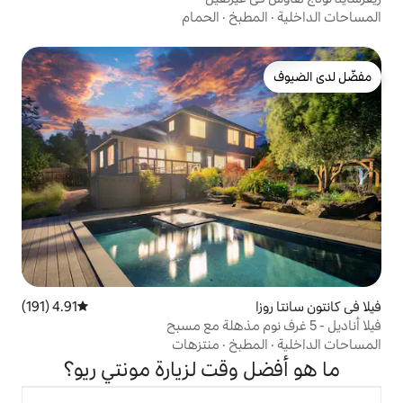
بخ
·
الحمام
4.91 (191)
متوسط التقييم 4.91 من 5، 191 مراجعات
بخ
·
منتزهات
وقت لزيارة مونتي ريو؟