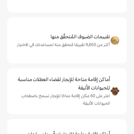
المُتحقَّق منها
حة للإيجار لقضاء العطلات مناسبة
ة
ى 60 مكان إقامة متاحًا للإيجار تسمح باصطحاب