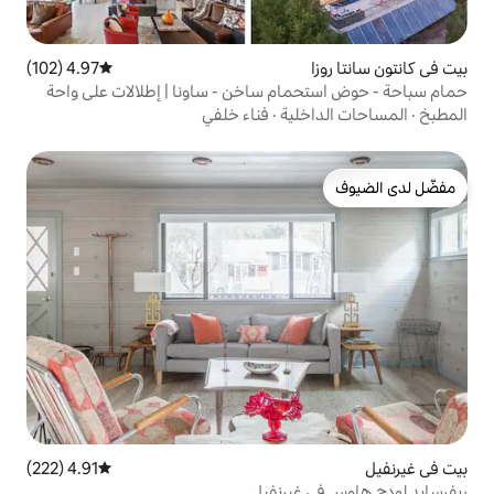
4.97 (102)
متوسط التقييم 4.97 من 5، 102 مراجعات
م ساخن - ساونا | إطلالات على واحة
ية
·
فناء خلفي
4.91 (222)
متوسط التقييم 4.91 من 5، 222 مراجعات
يرنفيل