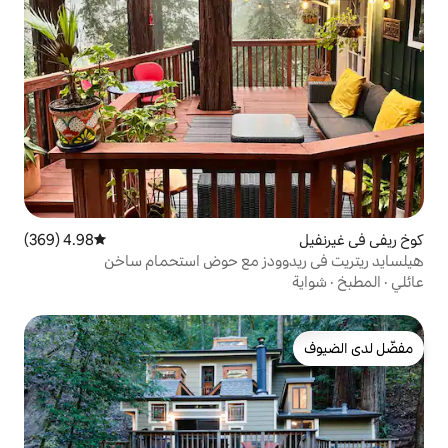
4.98 (369)
متوسط التقييم 4.98 من 5، 369 مراجعات
ودز مع حوض استحمام ساخن