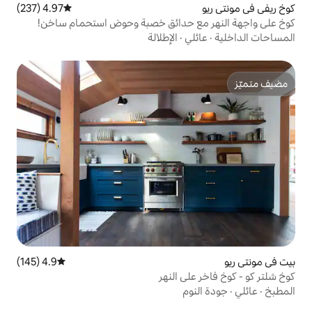
4.97 (237)
متوسط التقييم 4.97 من 5، 237 مراجعات
 حدائق خصبة وحوض استحمام ساخن!
ي
·
الإطلالة
4.9 (145)
متوسط التقييم 4.9 من 5، 145 مراجعات
ى النهر
م