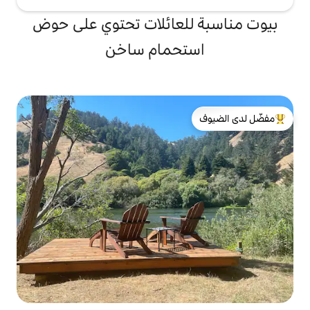
لعائلات تحتوي على حوض
تحمام ساخن
لدى الضيوف