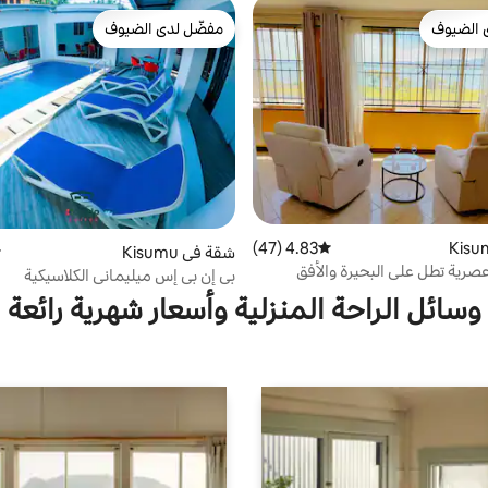
 الضيوف
مفضّل لدى الضيوف
 الضيوف
مفضّل لدى الضيوف
4.83 (47)
متوسط التقييم 4.83 من 5، 47 مراجعات
شقة في Kisumu
م
صرية تطل على البحيرة والأفق
بي إن بي إس ميليماني الكلاسيكية
شمس
وسائل الراحة المنزلية وأسعار شهرية رائعة