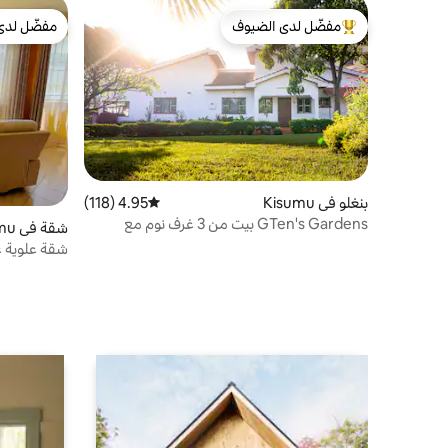
مفضّل لدى الضيوف
مفضّل لدى
من أبرز البيوت المفضّلة لدى الضيوف
مفضّل لدى
بنغلو في Kisumu
4.95 (118)
متوسط التقييم 4.95 من 5، 118 مراجعات
GTen's Gardens بيت من 3 غرف نوم مع
شقة في Kisumu
مجمع كبير
شقة علوية ع
وغروب ال