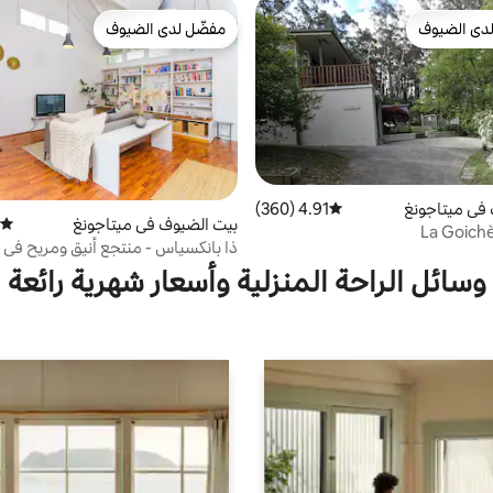
دى الضيوف
مفضّل لدى الضيوف
بيوت المفضّلة لدى الضيوف
مفضّل لدى الضيوف
في ميتاجونغ
4.91 (360)
متوسط التقييم 4.91 من 5، 360 مراجعات
بيت الضيوف في ميتاجونغ
متوسط
La Goich
ذا بانكسياس - منتجع أنيق ومريح في 
وسائل الراحة المنزلية وأسعار شهرية رائعة