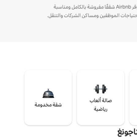
توفر Airbnb شققًا مفروشة بالكامل ومناسبة
حتياجات الموظفين ومساكن الشركات والتنقل.
صالة ألعاب
شقة مخدومة
رياضية
اجونغ