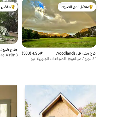
مفضّل لدى الضيوف
مفضّل ل
من أبرز البيوت المفضّلة لدى الضيوف
من أبرز ال
جناح ضيوف 
كوخ ريفي في Woodlands
4.95 (383)
متوسط التقييم 4.95 من 5، 383 مراجعات
ère AirBnB
"ذا بورو"، ميتاغونغ، المرتفعات الجنوبية، نيو
ساوث ويلز