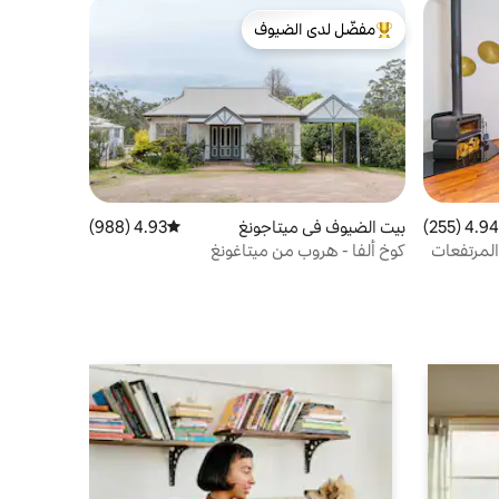
مفضّل لدى الضيوف
من أبرز البيوت المفضّلة لدى الضيوف
4.94 (255)
 التقييم 4.94 من 5، 255 مراجعات
بيت الضيوف في ميتاجونغ
4.93 (988)
متوسط التقييم 4.93 من 5، 988 مراجعات
المرتفعات
كوخ ألفا - هروب من ميتاغونغ