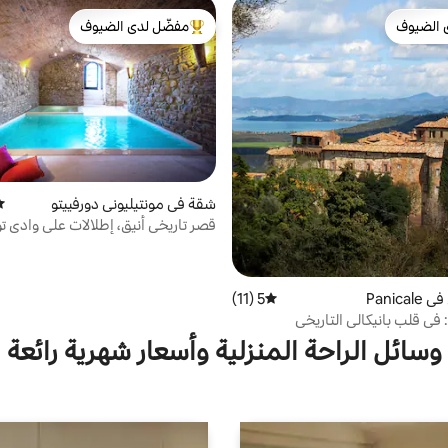
 الضيوف
مفضّل لدى الضيوف
 الضيوف
من أبرز البيوت المفضّلة لدى الضيوف
شقة في مونتيليوني دورفييتو
مت
قصر تاريخي أنيق، إطلالات على وادي ت
Panic
5 (11)
متوسط التقييم 5 من 5، 11 مراجعات
في قلب بانيكالي التاريخي
وسائل الراحة المنزلية وأسعار شهرية رائعة