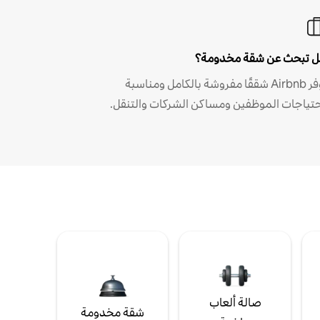
 تبحث عن شقة مخدومة؟
توفر Airbnb شققًا مفروشة بالكامل ومناسبة
حتياجات الموظفين ومساكن الشركات والتنقل.
صالة ألعاب
شقة مخدومة