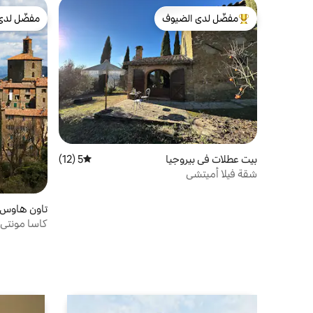
مفضّل لدى الضيوف
مفضّل لدى
من أبرز البيوت المفضّلة لدى الضيوف
مفضّل لدى
بيت عطلات في بيروجيا
5 (12)
متوسط التقييم 5 من 5، 12 مراجعات
شقة فيلا أميتشي
تاون هاوس في ale
كاسا مونتي: 