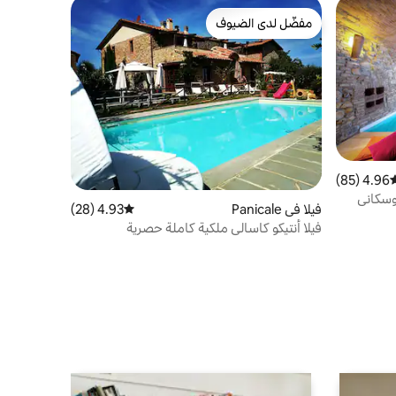
مفضّل لدى الضيوف
مفضّل لدى الضيوف
4.96 (85)
وسط التقييم 4.96 من 5، 85 مراجعات
وسكاني
فيلا في Panicale
4.93 (28)
متوسط التقييم 4.93 من 5، 28 مراجعات
فيلا أنتيكو كاسالي ملكية كاملة حصرية